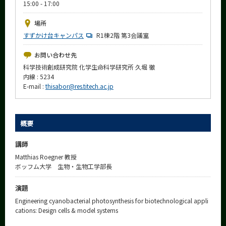
15:00 - 17:00
News
場所
イベントカレンダー
すずかけ台キャンパス
Event Calendar
R1棟2階 第3会議室
今後のイベント
お問い合わせ先
科学技術創成研究院 化学生命科学研究所 久堀 徹
今後の課程別イベント
内線 : 5234
E-mail :
thisabor@res.titech.ac.jp
年別アーカイブ
概要
サイト構成
講師
Matthias Roegner 教授
学内向け情報
ボッフム大学 生物・生物工学部長
系詳細情報
演題
Engineering cyanobacterial photosynthesis for biotechnological appli
cations: Design cells & model systems
CLOSE