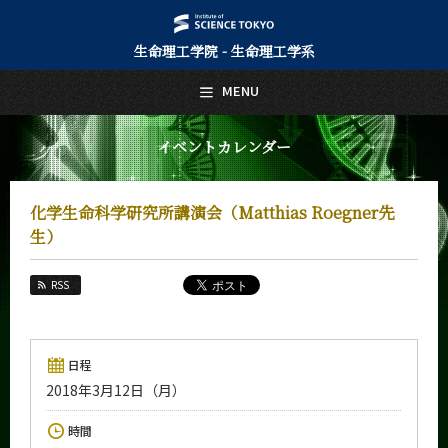
生命理工学院 - 生命理工学系
日本語
English
MENU
トップページ
Top Page
イベントカレンダー
生命理工学系について
About Us
化学生命科学研究所講演会（Matthias Roegner先
教育
生）
Education
教員・研究室
RSS
Faculty and Laboratories
未来
Future
日程
2018年3月12日（月）
入学案内
Admissions
時間
生命理工学系 News