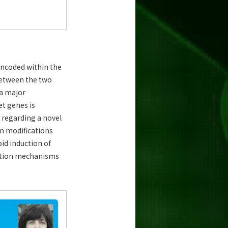
encoded within the
between the two
 a major
t genes is
s regarding a novel
in modifications
pid induction of
tiation mechanisms