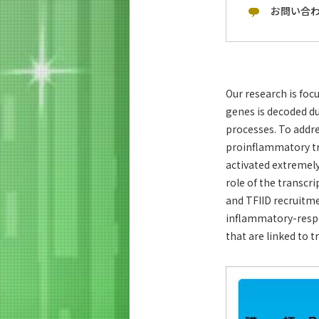
お問い合
Our research is foc
genes is decoded du
processes. To addre
proinflammatory tr
activated extremely
role of the transcr
and TFIID recruitmen
inflammatory-respon
that are linked to t