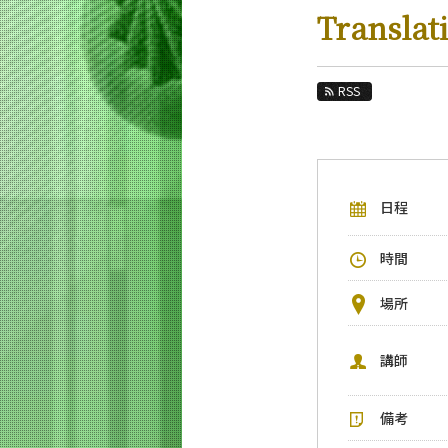
教育
Translat
教員・研究室
未来
RSS
入学案内
生命理工学系 News
日程
イベントカレンダー
今後のイベント
時間
今後の課程別イベント
場所
年別アーカイブ
講師
備考