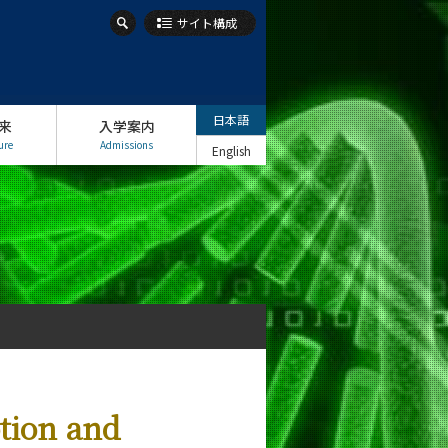
サイト構成
日本語
来
入学案内
ure
Admissions
English
ption and