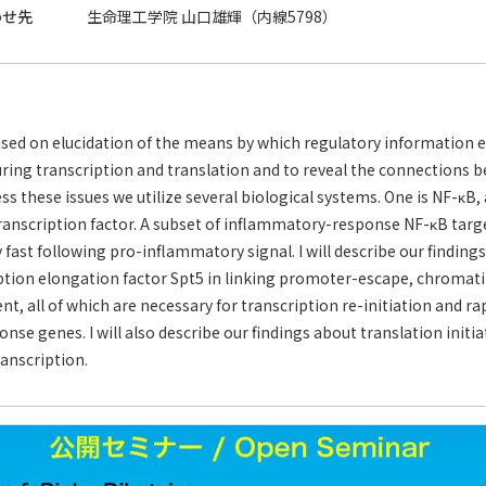
わせ先
生命理工学院 山口雄輝（内線5798）
used on elucidation of the means by which regulatory information 
ring transcription and translation and to reveal the connections 
ss these issues we utilize several biological systems. One is NF-κB,
anscription factor. A subset of inflammatory-response NF-κB targe
 fast following pro-inflammatory signal. I will describe our finding
iption elongation factor Spt5 in linking promoter-escape, chromat
t, all of which are necessary for transcription re-initiation and ra
se genes. I will also describe our findings about translation ini
ranscription.