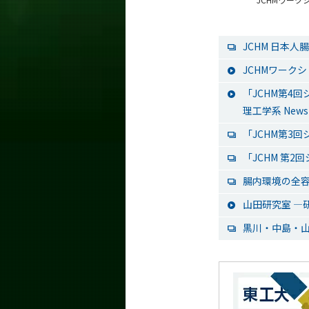
JCHM 日本
JCHMワーク
「JCHM第4
理工学系 News
「JCHM第3
「JCHM 第
腸内環境の全
山田研究室 ―研
黒川・中島・