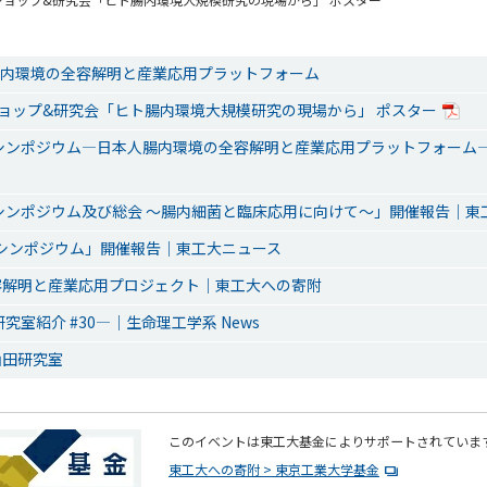
人腸内環境の全容解明と産業応用プラットフォーム
ショップ&研究会「ヒト腸内環境大規模研究の現場から」 ポスター
回シンポジウム―日本人腸内環境の全容解明と産業応用プラットフォーム
回シンポジウム及び総会 ～腸内細菌と臨床応用に向けて～」開催報告｜東
2回シンポジウム」開催報告｜東工大ニュース
容解明と産業応用プロジェクト｜東工大への寄附
究室紹介 #30―｜生命理工学系 News
山田研究室
このイベントは東工大基金によりサポートされていま
東工大への寄附 > 東京工業大学基金