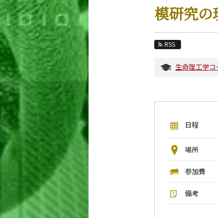
教育
模研究の
教員・研究室
未来
RSS
入学案内
生命理工学コ
生命理工学系 News
イベントカレンダー
今後のイベント
日程
今後の課程別イベント
年別アーカイブ
場所
参加費
備考