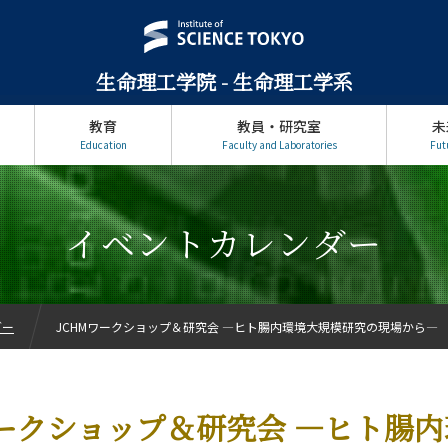
生命理工学院 - 生命理工学系
教育
教員・研究室
未
Education
Faculty and Laboratories
Fut
イベントカレンダー
ダー
JCHMワークショップ＆研究会 ―ヒト腸内環境大規模研究の現場から―
ワークショップ＆研究会 ―ヒト腸