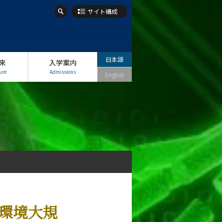
サイト構成
日本語
来
入学案内
ure
Admissions
English
内環境大規