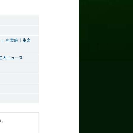
―」を実施｜生命
工大ニュース
す。