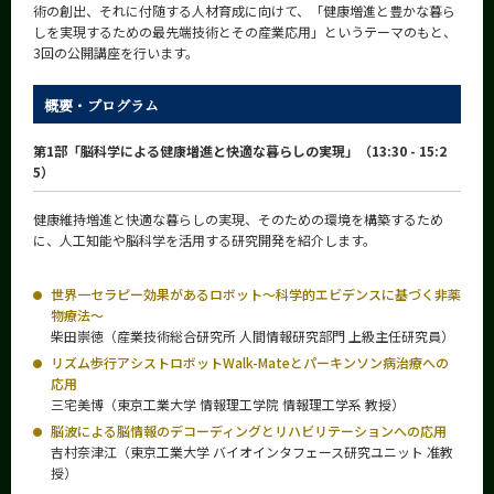
術の創出、それに付随する人材育成に向けて、「健康増進と豊かな暮ら
しを実現するための最先端技術とその産業応用」というテーマのもと、
3回の公開講座を行います。
概要・プログラム
第1部「脳科学による健康増進と快適な暮らしの実現」（13:30 - 15:2
5）
健康維持増進と快適な暮らしの実現、そのための環境を構築するため
に、人工知能や脳科学を活用する研究開発を紹介します。
世界一セラピー効果があるロボット～科学的エビデンスに基づく非薬
物療法～
柴田崇徳（産業技術総合研究所 人間情報研究部門 上級主任研究員）
リズム歩行アシストロボットWalk-Mateとパーキンソン病治療への
応用
三宅美博（東京工業大学 情報理工学院 情報理工学系 教授）
脳波による脳情報のデコーディングとリハビリテーションへの応用
吉村奈津江（東京工業大学 バイオインタフェース研究ユニット 准教
授）