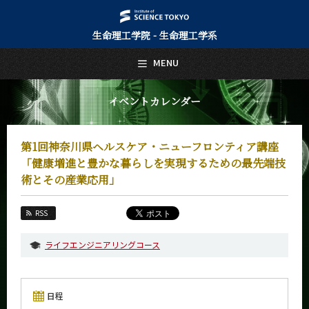
生命理工学院 - 生命理工学系
日本語
English
MENU
トップページ
Top Page
イベントカレンダー
生命理工学系について
About Us
第1回神奈川県ヘルスケア・ニューフロンティア講座
教育
「健康増進と豊かな暮らしを実現するための最先端技
Education
術とその産業応用」
教員・研究室
Faculty and Laboratories
RSS
未来
Future
ライフエンジニアリングコース
入学案内
Admissions
日程
生命理工学系 News