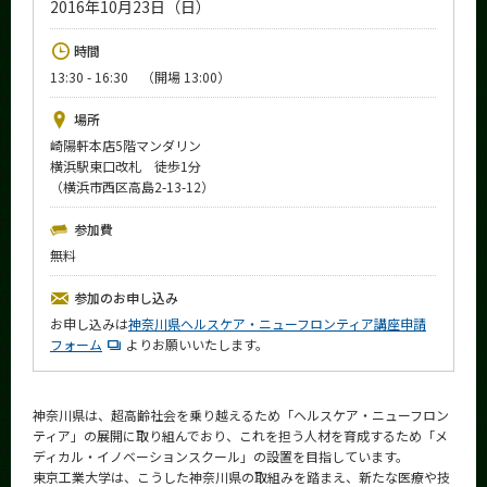
2016年10月23日（日）
News
時間
イベントカレンダー
Event Calendar
13:30 - 16:30 （開場 13:00）
今後のイベント
場所
崎陽軒本店5階マンダリン
今後の課程別イベント
横浜駅東口改札 徒歩1分
（横浜市西区高島2-13-12）
年別アーカイブ
参加費
無料
参加のお申し込み
サイト構成
お申し込みは
神奈川県ヘルスケア・ニューフロンティア講座申請
フォーム
よりお願いいたします。
学内向け情報
系詳細情報
神奈川県は、超高齢社会を乗り越えるため「ヘルスケア・ニューフロン
ティア」の展開に取り組んでおり、これを担う人材を育成するため「メ
ディカル・イノベーションスクール」の設置を目指しています。
CLOSE
東京工業大学は、こうした神奈川県の取組みを踏まえ、新たな医療や技