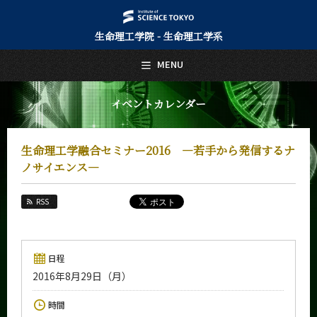
生命理工学院 - 生命理工学系
日本語
English
MENU
トップページ
Top Page
イベントカレンダー
生命理工学系について
About Us
生命理工学融合セミナー2016 ―若手から発信するナ
教育
ノサイエンス―
Education
教員・研究室
RSS
Faculty and Laboratories
未来
Future
日程
2016年8月29日（月）
入学案内
Admissions
時間
生命理工学系 News