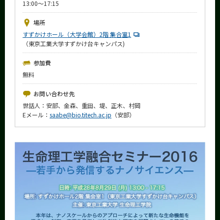
13:00～17:15
News
場所
イベントカレンダー
すずかけホール（大学会館）2階 集合室1
Event Calendar
（東京工業大学すずかけ台キャンパス)
今後のイベント
参加費
今後の課程別イベント
無料
年別アーカイブ
お問い合わせ先
世話人：安部、金森、重田、堤、正木、村岡
Eメール：
saabe@bio.titech.ac.jp
（安部）
サイト構成
学内向け情報
系詳細情報
CLOSE