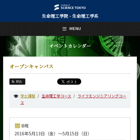
生命理工学院 - 生命理工学系
日本語
English
MENU
トップページ
Top Page
イベントカレンダー
生命理工学系について
About Us
オープンキャンパス
教育
Education
RSS
教員・研究室
Faculty and Laboratories
学士課程
生命理工学コース
ライフエンジニアリングコー
ス
未来
Future
入学案内
日程
Admissions
2016年5月13日（金）～5月15日（日）
生命理工学系 News