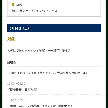
News
場所
東京工業大学すずかけ台キャンパス
イベントカレンダー
Event Calendar
今後のイベント
5月14日（土）
今後の課程別イベント
対象
年別アーカイブ
大学院受験を考えている学部（学士課程）学生等
説明会
サイト構成
13:00～14:30
（すずかけ台キャンパス大学会館多目的ホール）
学内向け情報
13:00～13:05
系詳細情報
学院長挨拶（三原教授）
13:05～13:25
CLOSE
生命理工学コースの説明、研究の説明（和地教授）