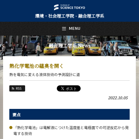
環境・社会理工学院 - 融合理工学系
日本語
English
MENU
トップページ
Top Page
融合理工学系 News
融合理工学系について
About Us
熱化学電池の蘊奥を開く
教育
熱を電気に変える液体技術の予測設計に道
Education
教員・研究室
RSS
Faculty and Laboratories
2022.10.05
未来
Future
要点
入学案内
Admissions
「熱化学電池」は電解液につけた温度差と電極面での可逆反応から発
電する技術
融合理工学系 News