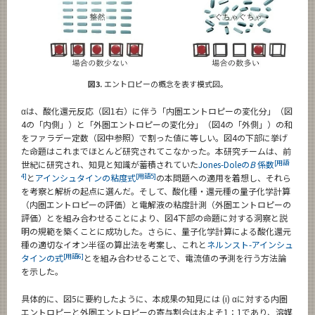
図3.
エントロピーの概念を表す模式図。
αは、酸化還元反応（図1右）に伴う「内圏エントロピーの変化分」（図
4の「内側」）と「外圏エントロピーの変化分」（図4の「外側」）の和
をファラデー定数（図中参照）で割った値に等しい。図4の下部に挙げ
た命題はこれまでほとんど研究されてこなかった。本研究チームは、前
[用語
世紀に研究され、知見と知識が蓄積されていた
Jones-Doleの
B
係数
4]
[用語5]
と
アインシュタインの粘度式
の本問題への適用を着想し、それら
を考察と解析の起点に選んだ。そして、酸化種・還元種の量子化学計算
（内圏エントロピーの評価）と電解液の粘度計測（外圏エントロピーの
評価）とを組み合わせることにより、図4下部の命題に対する洞察と説
明の規範を築くことに成功した。さらに、量子化学計算による酸化還元
種の適切なイオン半径の算出法を考案し、これと
ネルンスト-アインシュ
[用語6]
タインの式
とを組み合わせることで、電流値の予測を行う方法論
を示した。
具体的に、図5に要約したように、本成果の知見には (i) αに対する内圏
エントロピーと外圏エントロピーの寄与割合はおよそ1：1であり、溶媒