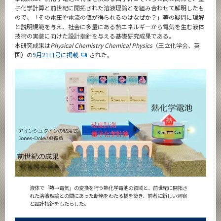
子化学計算と前世紀に開拓された溶液理論とを組み合わせて解明したも
ので、「その電圧や電流の値が得られるのはなぜか？」等の疑問に理解
と説明規範を与え、社会に多量にある熱エネルギーから電気を生む液体
技術の実装に向けた設計指針を与える基礎研究成果である。
本研究成果は
Physical Chemistry Chemical Physics
（王立化学会、英
国）の
9月21日号に掲載
された。
液体で「熱→電気」の変換を行う熱化学電池の領域と、前世紀に開拓さ
れた溶液理論との間にあった断絶をわたる橋を築き、前者に新しい洞察
と設計指針をもたらした。