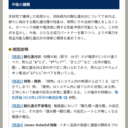
今後の展開
本研究で獲得した知見から、同系統内の酸化還元対についてであれば、
新たに検討する酸化還元種の性能は、実際にその合成や購入をしなくと
も、ゼーベック係数や電流値に関する性能予想が可能となった。この利
点を生かし、今後、さらなる協力パートナーを募りつつ、より大電力を
発生可能な酸化還元対の探索と開発を進めてゆく。
用語説明
[用語1]
酸化還元対
: 同種の粒（原子、分子）だが電荷が1つだけ違う
+
3+
2+
-
2-
ペア。例えば "
X
とX"、"
Y
とY
"、"
Z
とZ
"など（太字が酸化
種）。酸化還元対は世の中で広く用いられており、例えばリチウムイ
+
オン電池は"
Li
とLi"のペアを用いている。
[用語2]
排熱・廃熱
: 「排熱」はシステム内の熱源から出てくる（出て
きてしまう）熱、「廃熱」はシステム外に捨てられた状態にある熱。
工学において両者の区別は非常に重要となる。この論点の詳細は、
電
気評論 2018年12月号の解説記事
参照。
[用語3]
酸化還元平衡電位
: 電極面において「酸化種→還元種」の反応
レートと、その逆の「還元種→酸化種」の反応レートとが等しくなる
電極の電位。
[用語4]
Jones-Doleの
B
係数
: イオン溶液の粘度と濃度の関係をプロ