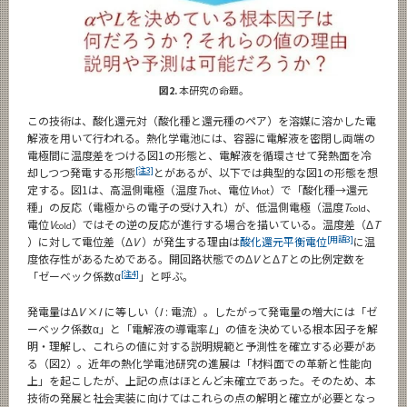
図2.
本研究の命題。
この技術は、酸化還元対（酸化種と還元種のペア）を溶媒に溶かした電
解液を用いて行われる。熱化学電池には、容器に電解液を密閉し両端の
電極間に温度差をつける図1の形態と、電解液を循環させて発熱面を冷
[注3]
却しつつ発電する形態
とがあるが、以下では典型的な図1の形態を想
定する。図1は、高温側電極（温度
T
、電位
V
）で「酸化種→還元
hot
hot
種」の反応（電極からの電子の受け入れ）が、低温側電極（温度
T
、
cold
電位
V
）ではその逆の反応が進行する場合を描いている。温度差（Δ
T
cold
[用語3]
）に対して電位差（Δ
V
）が発生する理由は
酸化還元平衡電位
に温
度依存性があるためである。開回路状態でのΔ
V
とΔ
T
との比例定数を
[注4]
「ゼーベック係数α
」と呼ぶ。
発電量はΔ
V
×
I
に等しい（
I
: 電流）。したがって発電量の増大には「ゼ
ーベック係数α」と「電解液の導電率
L
」の値を決めている根本因子を解
明・理解し、これらの値に対する説明規範と予測性を確立する必要があ
る（図2）。近年の熱化学電池研究の進展は「材料面での革新と性能向
上」を起こしたが、上記の点はほとんど未確立であった。そのため、本
技術の発展と社会実装に向けてはこれらの点の解明と確立が必要となっ