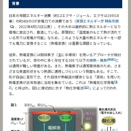
背景
日本の年間エネルギー消費（約12エクサ・ジュール、エクサは10の18
乗）の約4分の3が非電力での消費であり（
資源エネルギー庁 時系列表
、2022年4月15日公表）、その大半は最終的に熱エネルギーとなり
環境に放出され、散逸している。原理的に「温度差のもとで熱が流れて
いる所では発電が可能」なため、このような大量の熱エネルギーを一部
でも電力に変換すること（熱電変換）は重要な課題となっている。
従来、熱電変換には固体素子（主に半導体）を用いるアプローチが検討
[用語2]
されているが、世の中に多く存在する200 ℃以下の
排熱・廃熱
に
は適用が難しい側面がある。また、熱電素子は通常剛体板のため、さま
ざまな表面形状をもつ熱源に適用しづらいという側面もある。そこで、
形が自由に変形でき、それ自体が熱輸送の媒体となる「液体」を用いた
[注
熱電変換が近年急速に注目を集めている。これは「熱電気化学発電
1]
[注2]
」と呼ばれ、図1に模式的に示す「熱化学電池
」によって行われ
る。