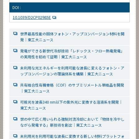
DOI :
10.1039/D2CP02985E
世界最高性能の固体フォトン・アップコンバージョン材料を開
発｜東工大ニュース
発電ができる新世代冷却技術「レドックス・フロー熱電発電」
の実用性を初めて証明｜東工大ニュース
未利用な光エネルギーを利用可能な波長に変えるフォトン・ア
ップコンバージョンの理論体系を構築｜東工大ニュース
共有結合性有機骨格（COF）のサブミリメートル単結晶を開発
｜東工大ニュース
可視光を波長340 nm以下の紫外光に変換する溶液系を開発｜
東工大ニュース
世の中で広く用いられる強制対流冷却において「物体を冷やし
ながら発電する」新技術を創出｜東工大ニュース
未利用光を利用可能な波長に変換する新しい材料プラットフォ