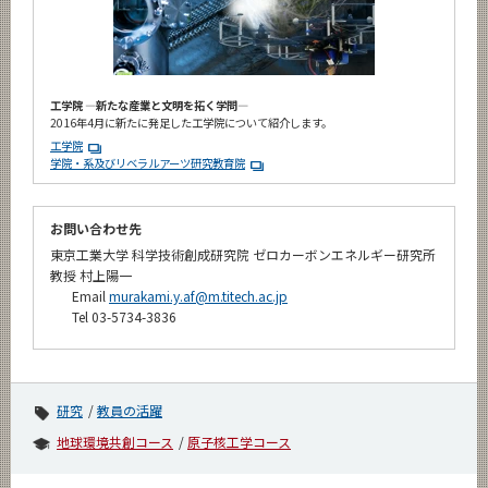
工学院 ―新たな産業と文明を拓く学問―
2016年4月に新たに発足した工学院について紹介します。
工学院
学院・系及びリベラルアーツ研究教育院
お問い合わせ先
東京工業大学 科学技術創成研究院 ゼロカーボンエネルギー研究所
教授 村上陽一
Email
murakami.y.af@m.titech.ac.jp
Tel 03-5734-3836
研究
教員の活躍
地球環境共創コース
原子核工学コース