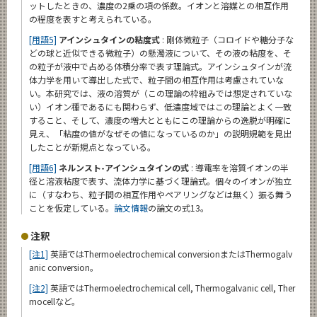
ットしたときの、濃度の2乗の項の係数。イオンと溶媒との相互作用
の程度を表すと考えられている。
[用語5]
アインシュタインの粘度式
: 剛体微粒子（コロイドや糖分子な
どの球と近似できる微粒子）の懸濁液について、その液の粘度を、そ
の粒子が液中で占める体積分率で表す理論式。アインシュタインが流
体力学を用いて導出した式で、粒子間の相互作用は考慮されていな
い。本研究では、液の溶質が（この理論の枠組みでは想定されていな
い）イオン種であるにも関わらず、低濃度域ではこの理論とよく一致
すること、そして、濃度の増大とともにこの理論からの逸脱が明確に
見え、「粘度の値がなぜその値になっているのか」の説明規範を見出
したことが新規点となっている。
[用語6]
ネルンスト-アインシュタインの式
: 導電率を溶質イオンの半
径と溶液粘度で表す、流体力学に基づく理論式。個々のイオンが独立
に（すなわち、粒子間の相互作用やペアリングなどは無く）振る舞う
ことを仮定している。
論文情報
の論文の式13。
注釈
[注1]
英語ではThermoelectrochemical conversionまたはThermogalv
anic conversion。
[注2]
英語ではThermoelectrochemical cell, Thermogalvanic cell, Ther
mocellなど。