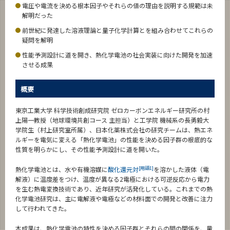
電圧や電流を決める根本因子やそれらの値の理由を説明する規範は未
News
解明だった
News 一覧
前世紀に発達した溶液理論と量子化学計算とを組み合わせてこれらの
疑問を解明
カテゴリ別
性能予測設計に道を開き、熱化学電池の社会実装に向けた開発を加速
課程別
させる成果
月別
概要
イベントカレンダー
東京工業大学 科学技術創成研究院 ゼロカーボンエネルギー研究所の村
Event Calendar
上陽一教授（地球環境共創コース 主担当）と工学院 機械系の長勇毅大
学院生（村上研究室所属）、日本化薬株式会社の研究チームは、熱エネ
ルギーを電気に変える「熱化学電池」の性能を決める因子群の根底的な
性質を明らかにし、その性能予測設計に道を開いた。
サイト構成
[用語1]
熱化学電池とは、水や有機溶媒に
酸化還元対
を溶かした液体（電
解液）に温度差をつけ、温度が異なる2電極における可逆反応から電力
学内向け情報
を生む熱電変換技術であり、近年研究が活発化している。これまでの熱
化学電池研究は、主に電解液や電極などの材料面での開発と改善に注力
して行われてきた。
CLOSE
本成果は、熱化学電池の特性を決める因子群とそれらの間の関係を、量