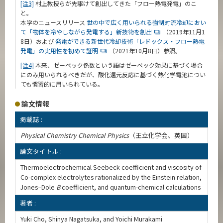
[注3]
村上教授らが先駆けて創出してきた「フロー熱電発電」のこ
と。
本学のニュースリリース
世の中で広く用いられる強制対流冷却におい
て「物体を冷やしながら発電する」新技術を創出
（2019年11月1
8日）および
発電ができる新世代冷却技術「レドックス・フロー熱電
発電」の実用性を初めて証明
（2021年10月8日）参照。
[注4]
本来、ゼーベック係数という語はゼーベック効果に基づく場合
にのみ用いられるべきだが、酸化還元反応に基づく熱化学電池につい
ても慣習的に用いられている。
論文情報
掲載誌 :
Physical Chemistry Chemical Physics
（王立化学会、英国）
論文タイトル :
Thermoelectrochemical Seebeck coefficient and viscosity of
Co-complex electrolytes rationalized by the Einstein relation,
Jones–Dole
B
coefficient, and quantum-chemical calculations
著者 :
Yuki Cho, Shinya Nagatsuka, and Yoichi Murakami