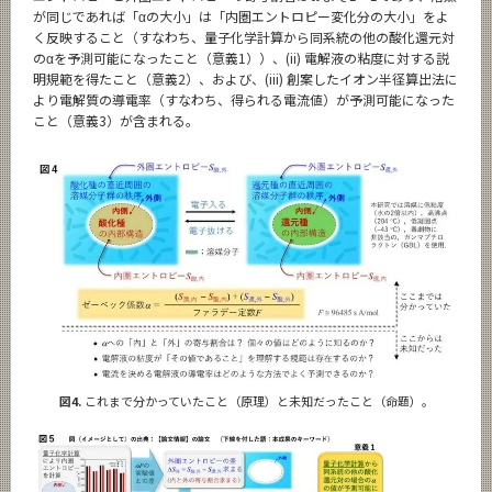
が同じであれば「αの大小」は「内圏エントロピー変化分の大小」をよ
く反映すること（すなわち、量子化学計算から同系統の他の酸化還元対
のαを予測可能になったこと（意義1））、(ii) 電解液の粘度に対する説
明規範を得たこと（意義2）、および、(iii) 創案したイオン半径算出法に
より電解質の導電率（すなわち、得られる電流値）が予測可能になった
こと（意義3）が含まれる。
図4.
これまで分かっていたこと（原理）と未知だったこと（命題）。