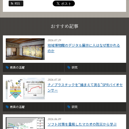
RSS
おすすめ記事
2026.07.29
地域博物館のデジタル展示に人はなぜ惹かれる
のか
教員の活躍
研究
2026.07.10
ナノプラスチックを“捕まえて測る”SPRバイオセ
ンサー
教員の活躍
研究
2026.06.09
ソフト対策を重視したマカオの防災から学ぶ