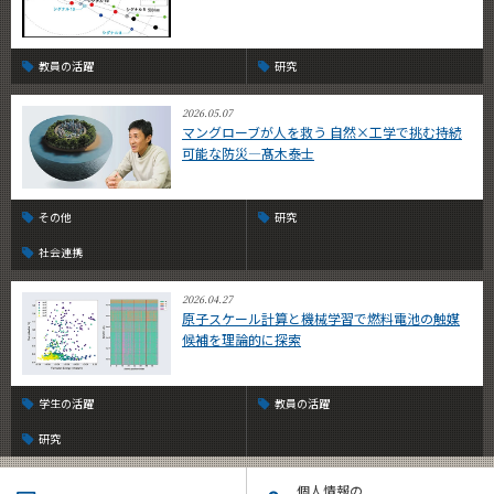
教員の活躍
研究
2026.05.07
マングローブが人を救う 自然×工学で挑む持続
可能な防災—髙木泰士
その他
研究
社会連携
2026.04.27
原子スケール計算と機械学習で燃料電池の触媒
候補を理論的に探索
学生の活躍
教員の活躍
研究
個人情報の