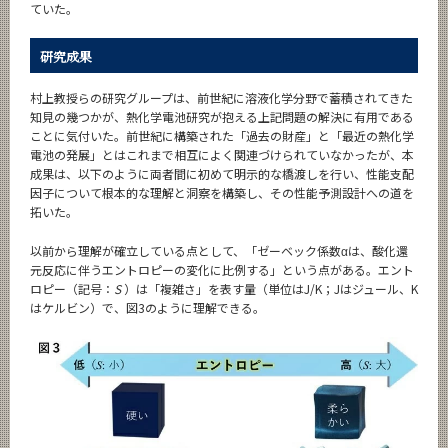
ていた。
研究成果
村上教授らの研究グループは、前世紀に溶液化学分野で蓄積されてきた
知見の幾つかが、熱化学電池研究が抱える上記問題の解決に有用である
ことに気付いた。前世紀に構築された「過去の財産」と「最近の熱化学
電池の発展」とはこれまで相互によく関連づけられていなかったが、本
成果は、以下のように両者間に初めて明示的な橋渡しを行い、性能支配
因子について根本的な理解と洞察を構築し、その性能予測設計への道を
拓いた。
以前から理解が確立している点として、「ゼーベック係数αは、酸化還
元反応に伴うエントロピーの変化に比例する」という点がある。エント
ロピー（記号：
S
）は「複雑さ」を表す量（単位はJ/K；Jはジュール、K
はケルビン）で、図3のように理解できる。