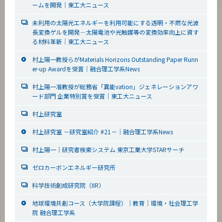
ームを開発｜東工大ニュース
未利用の太陽光エネルギーを利用可能にする透明・不燃な光波
長変換ゲルを開発―太陽電池や光触媒等の変換効率向上に資す
る材料革新｜東工大ニュース
村上陽一教授らがMaterials Horizons Outstanding Paper Runn
er-up Awardを受賞｜融合理工学系News
村上陽一准教授が総務省「異能vation」ジェネレーションアワ
ード部門 企業特別賞を受賞｜東工大ニュース
村上研究室
村上研究室 －研究室紹介 #21－｜融合理工学系News
村上陽一｜研究者検索システム 東京工業大学STARサーチ
ゼロカーボンエネルギー研究所
科学技術創成研究院（IIR）
地球環境共創コース（大学院課程）｜教育｜環境・社会理工学
院 融合理工学系