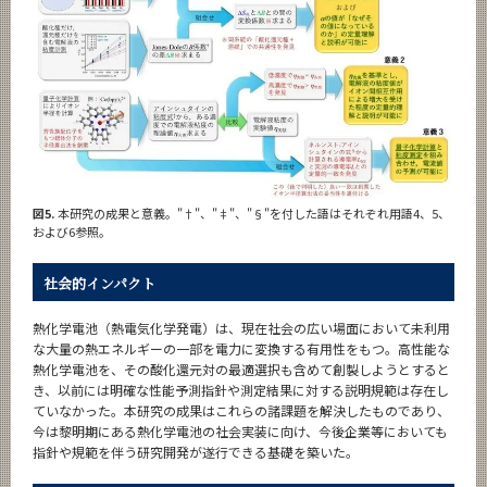
図5.
本研究の成果と意義。"†"、"‡"、"§"を付した語はそれぞれ用語4、5、
および6参照。
社会的インパクト
熱化学電池（熱電気化学発電）は、現在社会の広い場面において未利用
な大量の熱エネルギーの一部を電力に変換する有用性をもつ。高性能な
熱化学電池を、その酸化還元対の最適選択も含めて創製しようとすると
き、以前には明確な性能予測指針や測定結果に対する説明規範は存在し
ていなかった。本研究の成果はこれらの諸課題を解決したものであり、
今は黎明期にある熱化学電池の社会実装に向け、今後企業等においても
指針や規範を伴う研究開発が遂行できる基礎を築いた。