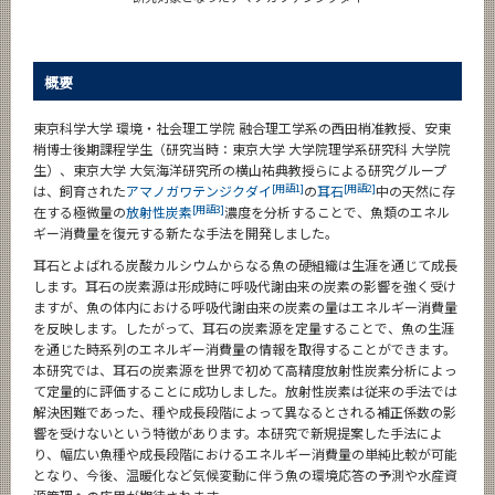
概要
東京科学大学 環境・社会理工学院 融合理工学系の西田梢准教授、安東
梢博士後期課程学生（研究当時：東京大学 大学院理学系研究科 大学院
生）、東京大学 大気海洋研究所の横山祐典教授らによる研究グループ
[用語1]
[用語2]
は、飼育された
アマノガワテンジクダイ
の
耳石
中の天然に存
[用語3]
在する極微量の
放射性炭素
濃度を分析することで、魚類のエネル
ギー消費量を復元する新たな手法を開発しました。
耳石とよばれる炭酸カルシウムからなる魚の硬組織は生涯を通じて成長
します。耳石の炭素源は形成時に呼吸代謝由来の炭素の影響を強く受け
ますが、魚の体内における呼吸代謝由来の炭素の量はエネルギー消費量
を反映します。したがって、耳石の炭素源を定量することで、魚の生涯
を通じた時系列のエネルギー消費量の情報を取得することができます。
本研究では、耳石の炭素源を世界で初めて高精度放射性炭素分析によっ
て定量的に評価することに成功しました。放射性炭素は従来の手法では
解決困難であった、種や成長段階によって異なるとされる補正係数の影
響を受けないという特徴があります。本研究で新規提案した手法によ
り、幅広い魚種や成長段階におけるエネルギー消費量の単純比較が可能
となり、今後、温暖化など気候変動に伴う魚の環境応答の予測や水産資