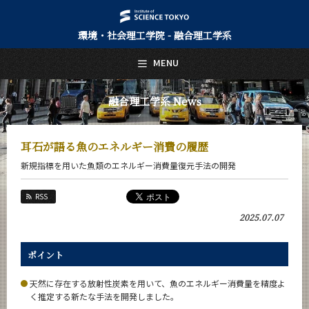
環境・社会理工学院 - 融合理工学系
日本語
English
MENU
トップページ
Top Page
融合理工学系 News
融合理工学系について
About Us
耳石が語る魚のエネルギー消費の履歴
教育
新規指標を用いた魚類のエネルギー消費量復元手法の開発
Education
教員・研究室
RSS
Faculty and Laboratories
2025.07.07
未来
Future
ポイント
入学案内
Admissions
天然に存在する放射性炭素を用いて、魚のエネルギー消費量を精度よ
く推定する新たな手法を開発しました。
融合理工学系 News