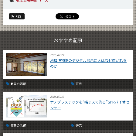
RSS
おすすめ記事
2026.07.29
地域博物館のデジタル展示に人はなぜ惹かれる
のか
教員の活躍
研究
2026.07.10
ナノプラスチックを“捕まえて測る”SPRバイオセ
ンサー
教員の活躍
研究