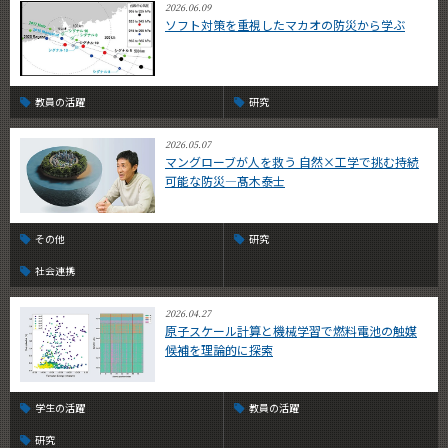
2026.06.09
ソフト対策を重視したマカオの防災から学ぶ
教員の活躍
研究
2026.05.07
マングローブが人を救う 自然×工学で挑む持続
可能な防災—髙木泰士
その他
研究
社会連携
2026.04.27
原子スケール計算と機械学習で燃料電池の触媒
候補を理論的に探索
学生の活躍
教員の活躍
研究