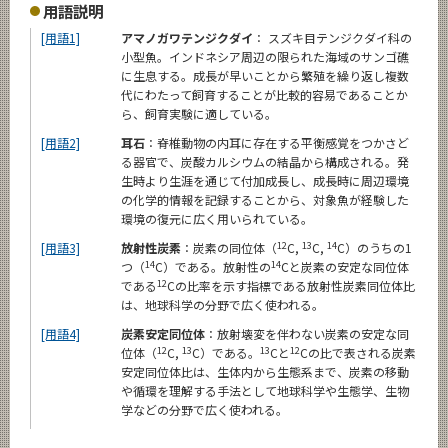
用語説明
[用語1]
アマノガワテンジクダイ
： スズキ目テンジクダイ科の
小型魚。インドネシア周辺の限られた海域のサンゴ礁
に生息する。成長が早いことから繁殖を繰り返し複数
代にわたって飼育することが比較的容易であることか
ら、飼育実験に適している。
[用語2]
耳石
：脊椎動物の内耳に存在する平衡感覚をつかさど
る器官で、炭酸カルシウムの結晶から構成される。発
生時より生涯を通じて付加成長し、成長時に周辺環境
の化学的情報を記録することから、対象魚が経験した
環境の復元に広く用いられている。
12
13
14
[用語3]
放射性炭素
：炭素の同位体（
C,
C,
C）のうちの1
14
14
つ（
C）である。放射性の
Cと炭素の安定な同位体
12
である
Cの比率を示す指標である放射性炭素同位体比
は、地球科学の分野で広く使われる。
[用語4]
炭素安定同位体
：放射壊変を伴わない炭素の安定な同
12
13
13
12
位体（
C,
C）である。
Cと
Cの比で表される炭素
安定同位体比は、生体内から生態系まで、炭素の移動
や循環を理解する手法として地球科学や生態学、生物
学などの分野で広く使われる。