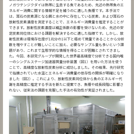
ノガワテンジクダイは熱帯に生息する魚であるため、先述の熱帯魚のエ
ネルギー消費に関する情報不足を補うのに適した魚種です。本手法で
は、耳石の炭素源となる餌と水の中に存在している炭素、および耳石の
放射性炭素濃度を測定することで、エネルギー消費量を推定することが
できます。放射性炭素濃度は補正係数の影響を受けないため、先述の安
定炭素同位体における課題を解決するのに適した指標です。しかし、放
射性炭素は環境存在度が1兆分の1以下と極めて微量であることから分析
数を増やすことが難しいことに加え、必要なサンプル量も多いという課
題があり、これまで生態学的な情報を得ることが困難とされてきまし
た。今回、本研究グループが開発した世界最高精度で分析できる国内唯
一のシングルステージ加速器質量分析装置（図1）を用いた方法を使う
ことで、高精度な放射性炭素分析に成功しました。その結果、先行研究
で指摘されていた水温とエネルギー消費量の依存性の関係が明確になり
ました（図2）。これにより、放射性炭素同位体から魚のエネルギー代
謝を高精度に推定する手法を新たに提案でき、魚種や成長段階に影響さ
れない、従来法の課題を克服した手法の有効性が実証されました。