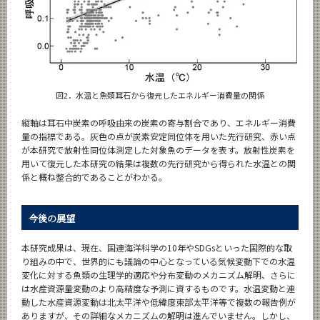
図2．水温と魚類耳石から復元したエネルギー消費量の関係
縦軸は耳石中炭素の呼吸由来の炭素の寄与割合であり、エネルギー消費
量の指標である。灰色の点が炭素安定同位体を用いた先行研究、赤い点
が本研究で放射性同位体測定した対象魚のデータを表す。放射性炭素を
用いて復元した本研究の結果は複数の先行研究から得られた水温との関
係と概ね整合的であることがわかる。
今後の展望
本研究成果は、現在、国連海洋科学の10年やSDGsといった国際的な取
り組みの中で、世界的にも議論の中心となっている気候変動下での水温
変化に対する魚類の生理学的適応や分布変動のメカニズム解明、さらに
は水産資源量変動のより高精度な予測に資するものです。水温変動と連
動した水産資源変動は北太平洋や低緯度東部太平洋等で複数の報告例が
ありますが、その詳細なメカニズムの解明は進んでいません。しかし、