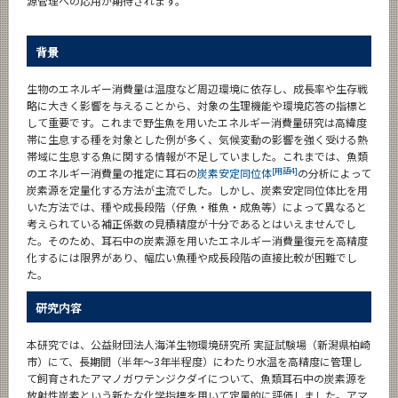
源管理への応用が期待されます。
背景
生物のエネルギー消費量は温度など周辺環境に依存し、成長率や生存戦
略に大きく影響を与えることから、対象の生理機能や環境応答の指標と
して重要です。これまで野生魚を用いたエネルギー消費量研究は高緯度
帯に生息する種を対象とした例が多く、気候変動の影響を強く受ける熱
帯域に生息する魚に関する情報が不足していました。これまでは、魚類
[用語4]
のエネルギー消費量の推定に耳石の
炭素安定同位体
の分析によって
炭素源を定量化する方法が主流でした。しかし、炭素安定同位体比を用
いた方法では、種や成長段階（仔魚・稚魚・成魚等）によって異なると
考えられている補正係数の見積精度が十分であるとはいえませんでし
た。そのため、耳石中の炭素源を用いたエネルギー消費量復元を高精度
化するには限界があり、幅広い魚種や成長段階の直接比較が困難でし
た。
研究内容
本研究では、公益財団法人海洋生物環境研究所 実証試験場（新潟県柏崎
市）にて、長期間（半年～3年半程度）にわたり水温を高精度に管理し
て飼育されたアマノガワテンジクダイについて、魚類耳石中の炭素源を
放射性炭素という新たな化学指標を用いて定量的に評価しました。アマ