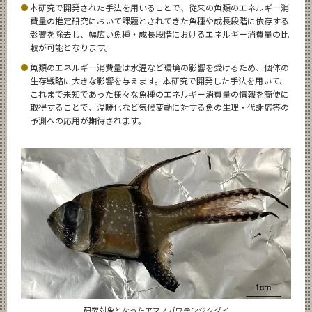
本研究で開発された手法を用いることで、従来の魚類のエネルギー消
News
費量の推定研究において課題とされてきた魚種や成長段階に依存する
影響を除去し、幅広い魚種・成長段階におけるエネルギー消費量の比
News 一覧
較が可能となります。
カテゴリ別
魚類のエネルギー消費量は水温など環境の影響を受けるため、個体の
生存戦略に大きな影響を与えます。本研究で開発した手法を用いて、
課程別
これまで未知であった様々な魚種のエネルギー消費量の情報を簡便に
取得することで、温暖化など気候変動に対する魚の生理・代謝応答の
月別
予測への応用が期待されます。
イベントカレンダー
Event Calendar
サイト構成
学内向け情報
CLOSE
研究対象となったアマノガワテンジクダイ