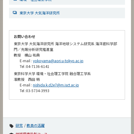
東京大学 大気海洋研究所
お問い合わせ
東京大学 大気海洋研究所 海洋地球システム研究系 海洋底科学部
門／先端分析研究推進室
教授 横山 祐典
E-mail :
yokoyama@aori.u-tokyo.ac.jp
Tel :04-7136-6141
東京科学大学 環境・社会理工学院 融合理工学系
准教授 西田 梢
E-mail :
nishida.k.d2e7@m.isct.ac.jp
Tel :03-5734-3993
研究
教員の活躍
地球環境共創コース