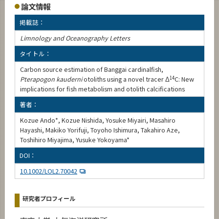
論文情報
掲載誌：
Limnology and Oceanography Letters
タイトル：
Carbon source estimation of Banggai cardinalfish,
Pterapogon kauderni
otoliths using a novel tracer Δ
14
C: New
implications for fish metabolism and otolith calcifications
著者：
Kozue Ando*, Kozue Nishida, Yosuke Miyairi, Masahiro
Hayashi, Makiko Yorifuji, Toyoho Ishimura, Takahiro Aze,
Toshihiro Miyajima, Yusuke Yokoyama*
DOI：
10.1002/LOL2.70042
研究者プロフィール