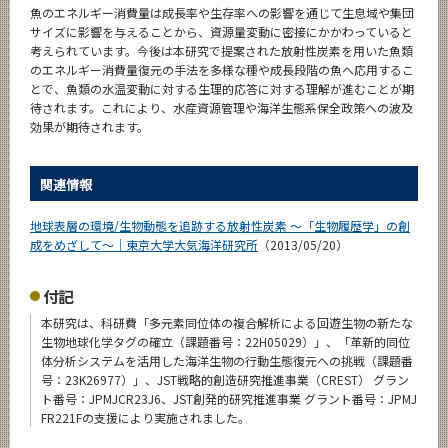
魚のエネルギー消費量は成長率や生存率への影響を通じて生息域や集団
サイズに影響を与えることから、資源量変動に密接にかかわっていると
考えられています。今後は本研究で提案された放射性炭素を用いた魚類
のエネルギー消費量復元の手法を多様な種や成長段階の魚へ応用するこ
とで、魚類の水温変動に対する生理的応答に対する理解が進むことが期
待されます。これにより、水産資源管理や海洋生態系保全政策への波及
効果が期待されます。
関連情報
地球表層の環境/生物動態を追跡する放射性炭素 ～「生物履歴学」の創
成をめざして～｜東京大学大気海洋研究所
（2013/05/20）
付記
本研究は、科研費「多元素同位体の複合解析による回遊生物の新たな
生物地球化学タグの確立（課題番号：22H05029）」、「革新的同位
体分析システムを活用した海洋生物の行動生態復元への挑戦（課題番
号：23K26977）」、JST戦略的創造研究推進事業（CREST） グラン
ト番号：JPMJCR23J6、JST創発的研究推進事業 グラント番号：JPMJ
FR221Fの支援により実施されました。