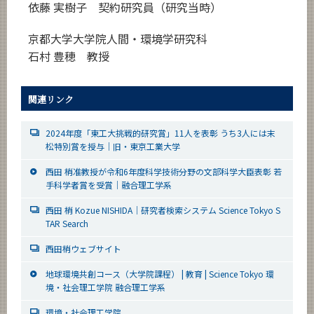
依藤 実樹子 契約研究員（研究当時）
京都大学大学院人間・環境学研究科
石村 豊穂 教授
関連リンク
2024年度「東工大挑戦的研究賞」11人を表彰 うち3人には末
松特別賞を授与｜旧・東京工業大学
西田 梢准教授が令和6年度科学技術分野の文部科学大臣表彰 若
手科学者賞を受賞｜融合理工学系
西田 梢 Kozue NISHIDA｜研究者検索システム Science Tokyo S
TAR Search
西田梢ウェブサイト
地球環境共創コース（大学院課程） | 教育 | Science Tokyo 環
境・社会理工学院 融合理工学系
環境・社会理工学院