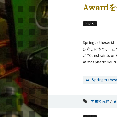
教育
Award
教員・研究室
未来
RSS
入学案内
Springer t
物理学系 News&Information
独立した本として出版
News 一覧
が "Constraints on C
Atmospheric Neu
カテゴリ別
課程別
月別
Springer thes
イベントカレンダー
学生の活躍
受