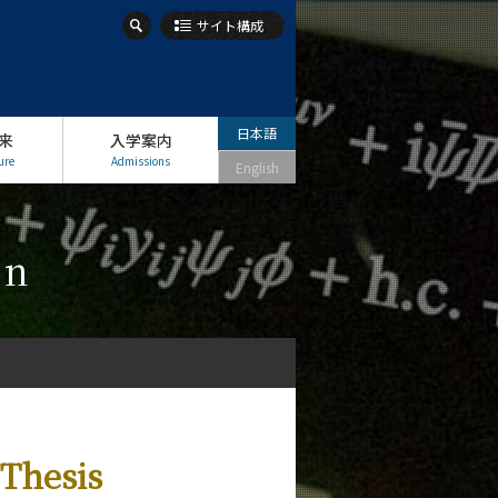
サイト構成
日本語
来
入学案内
ure
Admissions
English
on
hesis