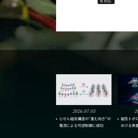
RSS
2026.07.03
2
らせん磁気構造の“進む向き”の
磁性トポ
電流による可逆制御に成功
おける表