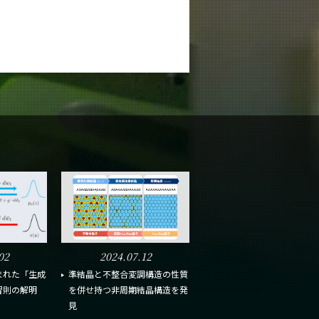
02
2024.07.12
まれた「生成
準結晶と不整合変調構造の性質
習則の解明
を併せ持つ非周期結晶構造を発
見