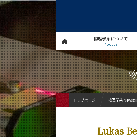
物理学系について
About Us
物
トップページ
物理学系 News&In
トップページ
Lukas B
物理学系について