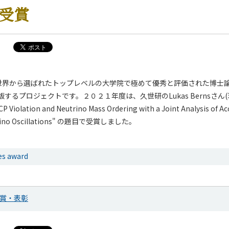
を受賞
hesesは世界から選ばれたトップレベルの大学院で極めて優秀と評価された博
するプロジェクトです。２０２１年度は、久世研のLukas Bernsさん
P Violation and Neutrino Mass Ordering with a Joint Analysis of Ac
trino Oscillations" の題目で受賞しました。
es award
賞・表彰