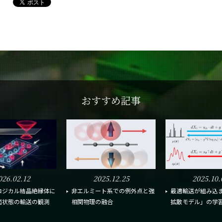
おすすめ記事
026.02.12
2025.12.25
2025.10.
ロジカル結晶絶縁体に
非エルミート系での例外点と強
最適輸送が組み込
面状態の輸送の観測
相関物理の融合
拡散モデル」の学