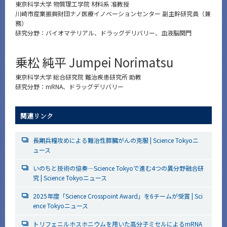
東京科学大学 物質理工学院 材料系 准教授
川崎市産業振興財団ナノ医療イノベーションセンター 副主幹研究員（兼
務）
研究分野：バイオマテリアル、ドラッグデリバリー、血液脳関門
乗松 純平 Jumpei Norimatsu
東京科学大学 総合研究院 難治疾患研究所 助教
研究分野：mRNA、ドラッグデリバリー
関連リンク
長期兵糧攻めによる難治性膵臓がんの克服 | Science Tokyoニ
ュース
いのちと技術の協奏—Science Tokyoで進む4つの異分野融合研
究 | Science Tokyoニュース
2025年度「Science Crosspoint Award」を6チームが受賞 | Sci
ence Tokyoニュース
トリフェニルホスホニウムを用いた高分子ミセルによるmRNA