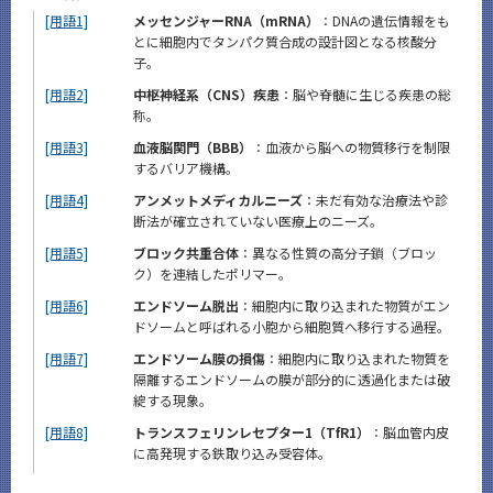
[用語1]
メッセンジャーRNA（mRNA）
：DNAの遺伝情報をも
とに細胞内でタンパク質合成の設計図となる核酸分
子。
[用語2]
中枢神経系（CNS）疾患
：脳や脊髄に生じる疾患の総
称。
[用語3]
血液脳関門（BBB）
：血液から脳への物質移行を制限
するバリア機構。
[用語4]
アンメットメディカルニーズ
：未だ有効な治療法や診
断法が確立されていない医療上のニーズ。
[用語5]
ブロック共重合体
：異なる性質の高分子鎖（ブロッ
ク）を連結したポリマー。
[用語6]
エンドソーム脱出
：細胞内に取り込まれた物質がエン
ドソームと呼ばれる小胞から細胞質へ移行する過程。
[用語7]
エンドソーム膜の損傷
：細胞内に取り込まれた物質を
隔離するエンドソームの膜が部分的に透過化または破
綻する現象。
[用語8]
トランスフェリンレセプター1（TfR1）
：脳血管内皮
に高発現する鉄取り込み受容体。