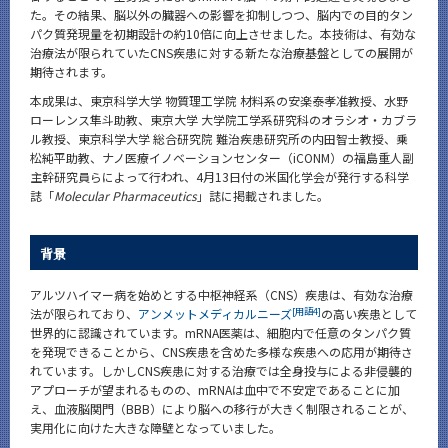
た。その結果、脳以外の臓器への影響を抑制しつつ、脳内での目的タン
パク質発現量を初期設計の約10倍に向上させました。本技術は、有効な
治療法が限られていたCNS疾患に対する新たな治療基盤としての展開が
期待されます。
本成果は、東京科学大学 物質理工学院 材料系の安楽泰孝准教授、水野
ローレンス隼斗助教、東京大学 大学院工学系研究科のオラシオ・カブラ
ル教授、東京科学大学 総合研究院 難治疾患研究所の内田智士教授、乗
松純平助教、ナノ医療イノベーションセンター（iCONM）の福島重人副
主幹研究員らによって行われ、4月13日付の米国化学会が発行する科学
誌「
Molecular Pharmaceutics
」誌に掲載されました。
背景
アルツハイマー病を始めとする中枢神経系（CNS）疾患は、有効な治療
[用語4]
法が限られており、
アンメットメディカルニーズ
の高い疾患として
世界的に認識されています。mRNA医薬は、細胞内で任意のタンパク質
を発現できることから、CNS疾患を含めた多様な疾患への応用が期待さ
れています。しかしCNS疾患に対する治療では全身投与による非侵襲的
アプローチが望まれるものの、mRNAは血中で不安定であることに加
え、血液脳関門（BBB）により脳への移行が大きく制限されることが、
実用化に向けた大きな障壁となっていました。