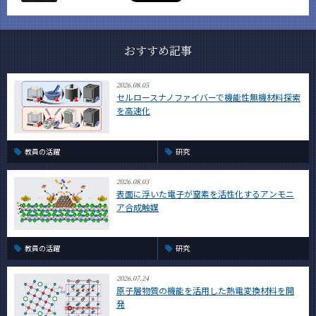
おすすめ記事
2026.08.05
セルロースナノファイバーで機能性無機材料探索
を高速化
教員の活躍
研究
2026.08.03
表面に浮いた電子が窒素を活性化するアンモニ
ア合成触媒
教員の活躍
研究
2026.07.24
原子層物質の機能を活用した熱電変換材料を開
発