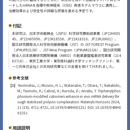
ードしたmRNAを各種中枢神経系（CNS）疾患モデルマウスに適用し、
治療効果および安全性の詳細な評価を進める予定です。
付記
本研究は、日本学術振興会（JSPS）科学研究費助成事業（JP23H005
45、JP21H05090、JP23K18558、JP21K18310、JP23KJ0601）、
国立研究開発法人科学技術振興機構（JST）の JST FOREST Program
（JPMJFR2138）、JST-Mirai Program（JPMJMI21G6）、国立研究開
発法人日本医療研究開発機構（AMED）の創薬基盤推進研究事業（214
83716）、東京工業大学・東京医科歯科大学マッチングファンド、第
一三共株式会社との共同研究費などの支援を受けて行われました。
参考文献
[1]
Norimatsu, J.; Mizuno, H. L.; Watanabe, T.; Obara, T.; Nakakido,
M.; Tsumoto, K.; Cabral, H.; Kuroda, D.; Anraku, Y. Triphenylphos
phonium-modified catiomers enhance in vivo mRNA delivery thr
ough stabilized polyion complexation. Materials Horizons 2024,
11 (19), 4711-4721, 10.1039/D4MH00325J. DOI: 10.1039/D4MH0
0325J.
用語説明