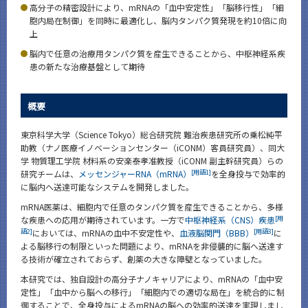
高分子の精密設計により、mRNAの「血中安定性」「脳移行性」「細
News
胞内局在制御」を同時に最適化し、脳内タンパク質発現を約10倍に向
上
News 一覧
脳内で任意の治療用タンパク質を産生できることから、中枢神経系疾
カテゴリ別
患の新たな治療基盤として期待
課程別
概要
月別
東京科学大学（Science Tokyo）総合研究院 難治疾患研究所の乗松純平
イベントカレンダー
助教（ナノ医療イノベーションセンター（iCONM）客員研究員）、同大
Event Calendar
学 物質理工学院 材料系の安楽泰孝准教授（iCONM 副主幹研究員）らの
[用語1]
研究チームは、
メッセンジャーRNA（mRNA）
を全身投与で効率的
に脳内へ送達可能なシステムを開発しました。
mRNA医薬は、細胞内で任意のタンパク質を産生できることから、多様
サイト構成
[用
な疾患への応用が期待されています。一方で
中枢神経系（CNS）疾患
語2]
[用語3]
においては、mRNAの血中不安定性や、
血液脳関門（BBB）
に
よる脳移行の制限といった問題により、mRNAを非侵襲的に脳へ送達す
CLOSE
る技術が確立されておらず、創薬の大きな障壁となっていました。
本研究では、独自設計の高分子ナノキャリアにより、mRNAの「血中安
定性」「血中から脳への移行」「細胞内での適切な局在」を統合的に制
御することで、全身投与によるmRNAの脳への効率的送達を実現しまし