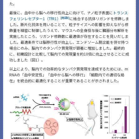
た。
最後に、血中から脳への移行性向上に向けて、ナノ粒子表面に
トランス
[用語8]
フェリンレセプター1（TfR1）
に結合する抗体リガンドを修飾しま
した。断片化抗体を用いることで、粒子サイズへの影響を抑えながら修
飾量を精密に制御したうえで、マウスへの全身投与後に臓器分布解析を
実施したところ、リガンド修飾数に最適値が存在することを見いだしま
した。最適条件では脳移行性が向上し、エンドソーム脱出能を併せ持つ
場合にのみ、脳内でのタンパク質発現が顕著に増加しました。最終的
に、初期設計と比較して脳内での発現量を約10倍に向上させることに成
功しました（図1）。
以上により、脳内での効率的なタンパク質発現を達成するためには、m
RNAの「血中安定性」「血中から脳への移行」「細胞内での適切な局
在」を統合的に最適化することが重要であることが示されました。