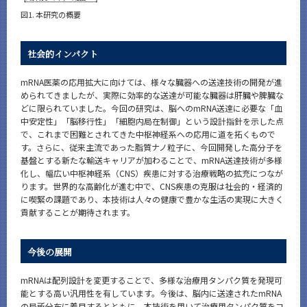
図1. 本研究の概要
社会的インパクト
mRNA医薬の応用拡大に向けては、様々な臓器への送達技術の開発が進
められてきましたが、実際に効率的な送達が可能な臓器は肝臓や脾臓な
どに限られていました。今回の研究は、脳へのmRNA送達に必要な「血
中安定性」「脳移行性」「細胞内局在制御」という設計指針を示した点
で、これまで困難とされてきた中枢神経系への応用に道を拓くもので
す。さらに、従来主流であった脂質ナノ粒子に、今回開発した高分子を
基盤とする新たな輸送キャリアが加わることで、mRNA送達技術が多様
化し、幅広い中枢神経系（CNS）疾患に対する治療戦略の拡充につなが
ります。世界的な高齢化が進む中で、CNS疾患の克服は社会的・経済的
に喫緊の課題であり、本技術は人々の健康で豊かな生活の実現に大きく
貢献することが期待されます。
今後の展開
mRNAは配列設計を変更することで、多様な治療用タンパク質を発現可
能とする高い汎用性を有しています。今後は、脳内に送達されたmRNA
の局所分布に着目するとともに、本技術を用いて治療用タンパク質をコ