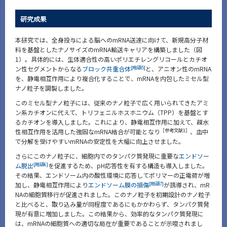
研究成果
本研究では、全身投与による脳へのmRNA送達に向けて、新規高分子材
料を基盤としたナノサイズのmRNA輸送キャリアを構築しました（図
1）。具体的には、生体適合性の高いポリエチレングリコールとカチオ
[用語5]
ン性セグメントからなる
ブロック共重合体
と、アニオン性のmRNA
を、静電相互作用により複合化することで、mRNAを内包したミセル型
ナノ粒子を調製しました。
このミセル型ナノ粒子には、従来のナノ粒子で広く用いられてきたアミ
ン系カチオンに代えて、トリフェニルホスホニウム（TPP）を基盤とす
るカチオンを導入しました。これにより、静電相互作用に加えて、疎水
［参考文献1］
性相互作用を活用した強固なmRNA結合が可能となり
、血中
で分解を受けやすいmRNAの安定性を大幅に向上させました。
さらにこのナノ粒子に、細胞内でのタンパク質発現に重要な
エンドソー
[用語6]
ム脱出
を促進するため、pH応答性を有する構造も導入しました。
その結果、エンドソーム内の酸性環境に応答してポリマーの正電荷が増
[用語7]
加し、静電相互作用により
エンドソーム膜の損傷
が誘導され、mR
NAの細胞質移行が促進されました。このナノ粒子を初期設計のナノ粒子
と比べると、取り込み量が同程度であるにもかかわらず、タンパク質発
現が有意に増加しました。この結果から、効率的なタンパク質発現に
は、mRNAの細胞質への適切な局在が重要であることが示唆されまし