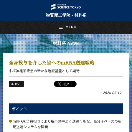
物質理工学院 - 材料系
日本語
English
MENU
トップページ
Top Page
材料系 News
材料系について
About Us
全身投与を介した脳へのmRNA送達戦略
教育
中枢神経系疾患の新たな治療基盤として期待
Education
教員・研究室
RSS
Faculty and Laboratories
2026.05.19
未来
Future
ポイント
入学案内
Admissions
mRNAを全身投与により脳へ効率よく送達可能な、高分子ベースの新
規送達システムを開発
材料系 News