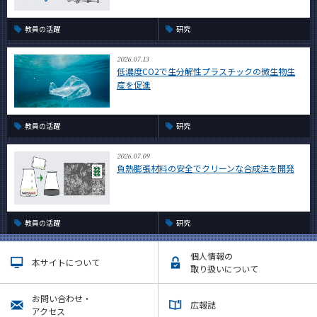
教員の活躍
研究
2026.07.13
低濃度CO2で生分解性プラスチックの微生物生
産を促進
教員の活躍
研究
2026.07.09
負熱膨張材料の安全でクリーンな合成法を開発
教員の活躍
研究
個人情報の
本サイトについて
取り扱いについて
お問い合わせ・
広報誌
アクセス