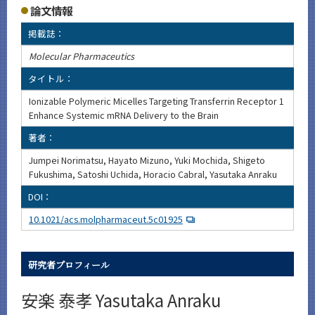
論文情報
掲載誌：
Molecular Pharmaceutics
タイトル：
Ionizable Polymeric Micelles Targeting Transferrin Receptor 1
Enhance Systemic mRNA Delivery to the Brain
著者：
Jumpei Norimatsu, Hayato Mizuno, Yuki Mochida, Shigeto
Fukushima, Satoshi Uchida, Horacio Cabral, Yasutaka Anraku
DOI：
10.1021/acs.molpharmaceut.5c01925
研究者プロフィール
安楽 泰孝 Yasutaka Anraku