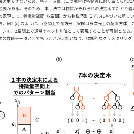
接適用できないため、各データ点（この場合は各物質に割り当てられた
必要がある。そのため、本手法では物質がそれぞれの決定木でたどり着
で表現して、特徴量空間（x空間）から物性予測モデルに基づいた新しい
、図2 (c) のように、x空間上で長方形（実際は多次元上の超直方体
ーンを、z空間上で通常のベクトル値として表現することが可能となる
式の数値データとして扱うことが可能となり、標準的なクラスタリング