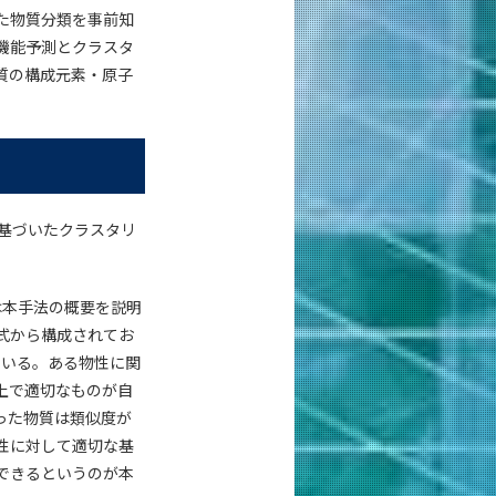
た物質分類を事前知
機能予測とクラスタ
質の構成元素・原子
に基づいたクラスタリ
は本手法の概要を説明
式から構成されてお
ている。ある物性に関
上で適切なものが自
った物質は類似度が
性に対して適切な基
できるというのが本