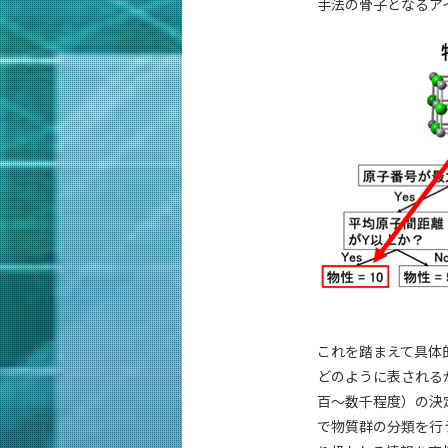
手法の骨子となるア
これを踏まえて具体的
どのように表される
百～数千程度）の決
で物質群の分類を行