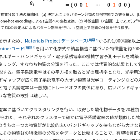
物質分類手法の概略図。(a) 決定木によるパターン分類の特徴空間での振る舞い、(b
ne-hot encodingによるz空間への変数変換、(c) 特徴空間（
x
空間）上で
x, x', x''
して
T
本の決定木によるパターン割当を行い、z空間上で物質の分類を行う様子。
[用語7]
を示すため、
Materials Project データベース
から約1,000種類
[用語8]
minerコード
を用いて化学式や結晶構造に基づいた特徴量を約70
ネルギー・バンドギャップ・電子系誘電率の機械学習予測モデルを構築
タリング、すなわち物質の分類を行った。ここでは代表的な結果として
説する。電子系誘電率はその平方根を取ると光の屈折率となり、光学用
ドギャップが広く電子系誘電率の大きい物質は光学コーティングなどの
と電子系誘電率は一般的にトレードオフの関係にあり、広いバンドギャ
うな物質の設計は難しい。
電率に基づいてクラスタリングを行い、取得した酸化物データを20種類
果が得られた。それぞれのクラスターで確かに電子系誘電率の値が類似した
のうちの一つの物質群が比較的広いバンドギャップを持ちながら大きな
にその物質群の特徴量の分布を全データと比較することで、有望物質群