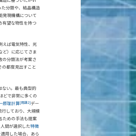
基づいたII-VI
といった分類や、結晶構造
能発現機構について
め有望な物性を持つ
例えば電気特性、光
など）に応じてさま
数の分類法が考案さ
その都度見出すこと
はない。最も典型的
ほどで非常に多くの
[用語2]
一原理計算
デー
流行しており、大規模
るための手法も提案
め人間が選択した
特徴
を適用した場合、あら