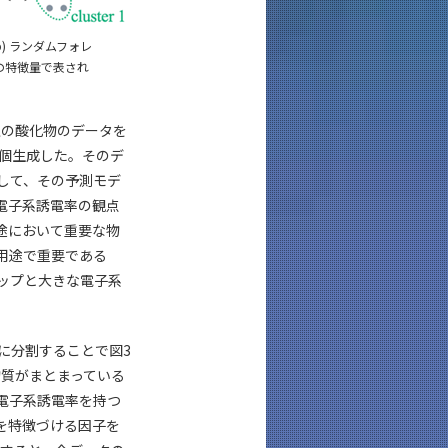
) ランダムフォレ
の特徴量で表され
以上の酸化物のデータを
0個生成した。そのデ
して、その予測モデ
電子系誘電率の観点
途において重要な物
用途で重要である
ップと大きな電子系
に分割することで図3
物質がまとまっている
電子系誘電率を持つ
を特徴づける因子を