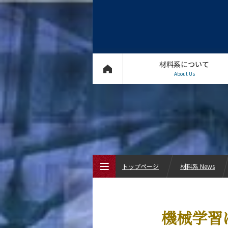
材料系について
About Us
トップページ
材料系 News
トップページ
機械学習
材料系について