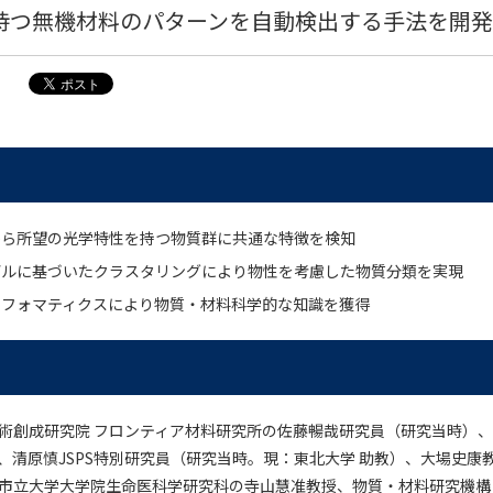
持つ無機材料のパターンを自動検出する手法を開発
から所望の光学特性を持つ物質群に共通な特徴を検知
デルに基づいたクラスタリングにより物性を考慮した物質分類を実現
ンフォマティクスにより物質・材料科学的な知識を獲得
技術創成研究院 フロンティア材料研究所の佐藤暢哉研究員（研究当時）
）、清原慎JSPS特別研究員（研究当時。現：東北大学 助教）、大場史康
浜市立大学大学院生命医科学研究科の寺山慧准教授、物質・材料研究機構