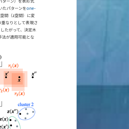
パターン）を表形式
いたパターンを
one-
空間（z空間）に変
）の重なりとして表現さ
。したがって、決定木
手法が適用可能とな