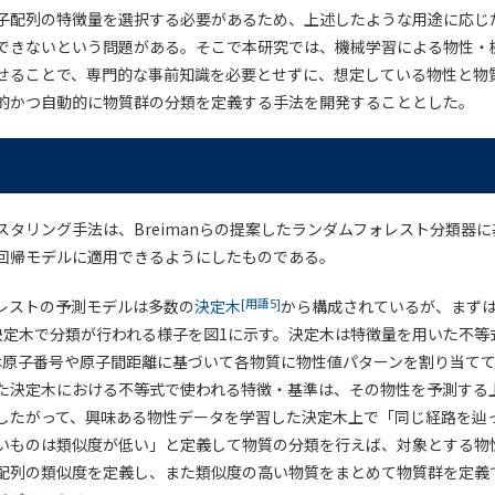
子配列の特徴量を選択する必要があるため、上述したような用途に応じ
できないという問題がある。そこで本研究では、機械学習による物性・
せることで、専門的な事前知識を必要とせずに、想定している物性と物
的かつ自動的に物質群の分類を定義する手法を開発することとした。
スタリング手法は、Breimanらの提案したランダムフォレスト分類器
回帰モデルに適用できるようにしたものである。
[用語5]
レストの予測モデルは多数の
決定木
から構成されているが、まず
決定木で分類が行われる様子を図1に示す。決定木は特徴量を用いた不等
は原子番号や原子間距離に基づいて各物質に物性値パターンを割り当て
た決定木における不等式で使われる特徴・基準は、その物性を予測する
したがって、興味ある物性データを学習した決定木上で「同じ経路を辿
いものは類似度が低い」と定義して物質の分類を行えば、対象とする物
配列の類似度を定義し、また類似度の高い物質をまとめて物質群を定義