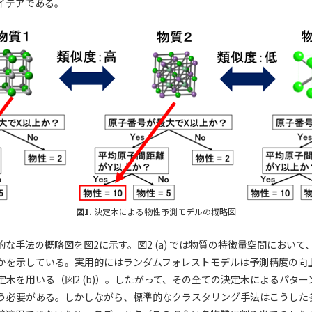
イデアである。
図1.
決定木による物性予測モデルの概略図
な手法の概略図を図2に示す。図2 (a) では物質の特徴量空間におい
かを示している。実用的にはランダムフォレストモデルは予測精度の向
定木を用いる（図2 (b)）。したがって、その全ての決定木によるパタ
う必要がある。しかしながら、標準的なクラスタリング手法はこうした