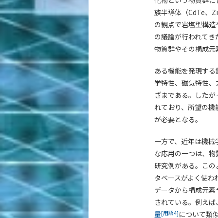
化物という物質群に
族半導体（CdTe、Z
の観点で岩塩型構造
の議論が行われてき
物質群やその構成元
ある機能を発現する
学特性、磁気特性、
ざまである。したが
れており、所望の機
が必要となる。
一方で、近年は機械
な応用の一つは、物
研究例がある。この
タベースがよく使わ
データから構成元素
されている。例えば
[用語4]
量
について類