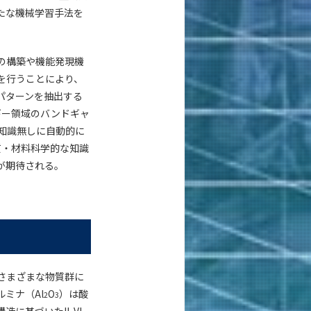
たな機械学習手法を
の構築や機能発現機
を行うことにより、
パターンを抽出する
ギー領域のバンドギャ
知識無しに自動的に
質・材料科学的な知識
が期待される。
さまざまな物質群に
ルミナ（Al
O
）は酸
2
3