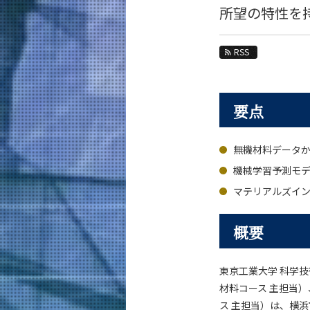
教育
所望の特性を
教員・研究室
RSS
未来
入学案内
要点
材料系 News
News 一覧
無機材料データ
カテゴリ別
機械学習予測モ
課程別
マテリアルズイ
月別
概要
イベントカレンダー
東京工業大学 科学
材料コース 主担当
ス 主担当）は、横