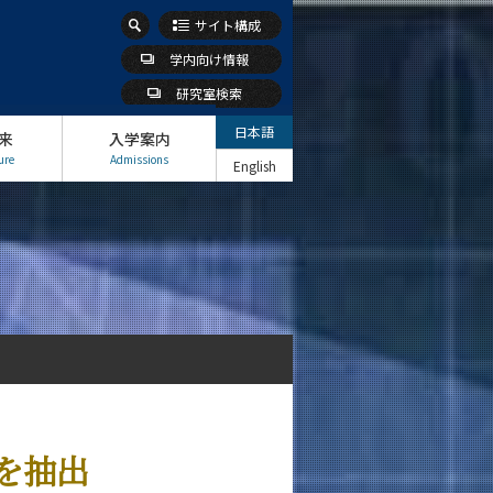
サイト構成
学内向け情報
研究室検索
日本語
来
入学案内
ure
Admissions
English
を抽出