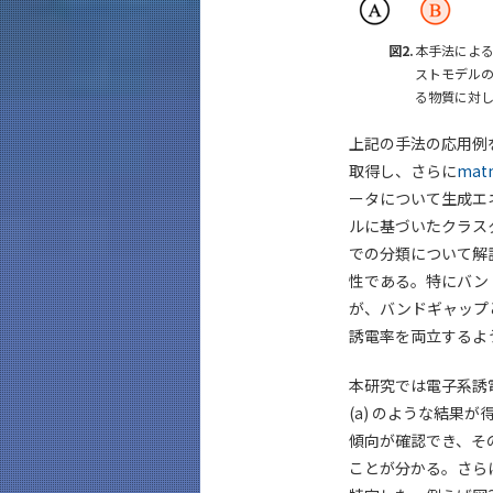
図2.
本手法による
ストモデルのo
る物質に対
上記の手法の応用例
取得し、さらに
mat
ータについて生成エ
ルに基づいたクラス
での分類について解
性である。特にバン
が、バンドギャップ
誘電率を両立するよ
本研究では電子系誘
(a) のような結
傾向が確認でき、そ
ことが分かる。さら