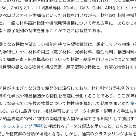
まとめられ、窒化物や硫化物などと区別して取り扱われる。また価電子構造に
nSe、ZnOなど）、III-V族半導体（GaAs、GaP、GaN、AlNなど）
やペロブスカイト型構造といった分類を用いながら、材料設計指針や機
た。一般に材料設計指針や機能発現機構について考える際に、あらかじ
素・原子配列の特徴を知ることができれば有益である。
鍵となる特徴や望ましい機能を持つ有望物質群は、想定している物性（
力学特性）や、材料の用途（電子材料、光学材料、磁性材料、構造材料
って構成元素・結晶構造のどういった特徴・基準を用いるかについて無
能発現の鍵となる物質の構成元素・原子配列の特徴と、有望な物質群を
学習がさまざまな分野で爆発的に流行しており、材料科学分野も例外で
質の化学式や結晶構造から物性を高速に予測することであり、ここ20年
ような研究では多数の物質について物性値を算出した結果をまとめた
第
れる。さらに最近では、機械学習によりデータを解釈・説明する手法も
や結晶構造の特徴と物性の関連性を人間が理解できる知識として抽出す
[用語3]
、
クラスタリング
と呼ばれるデータ分類法を用いると、あらかじ
似した物質群の分類が可能となる。しかし、通常のクラスタリング手法