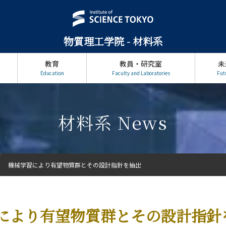
物質理工学院 - 材料系
教育
教員・研究室
未
Education
Faculty and Laboratories
Fut
材料系 News
機械学習により有望物質群とその設計指針を抽出
により有望物質群とその設計指針