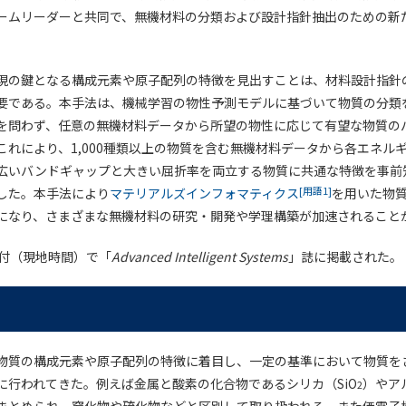
ームリーダーと共同で、無機材料の分類および設計指針抽出のための新
現の鍵となる構成元素や原子配列の特徴を見出すことは、材料設計指針
要である。本手法は、機械学習の物性予測モデルに基づいて物質の分類
を問わず、任意の無機材料データから所望の物性に応じて有望な物質の
これにより、1,000種類以上の物質を含む無機材料データから各エネル
広いバンドギャップと大きい屈折率を両立する物質に共通な特徴を事前
[用語1]
した。本手法により
マテリアルズインフォマティクス
を用いた物
になり、さまざまな無機材料の研究・開発や学理構築が加速されること
日付（現地時間）で「
Advanced Intelligent Systems
」誌に掲載された。
物質の構成元素や原子配列の特徴に着目し、一定の基準において物質を
に行われてきた。例えば金属と酸素の化合物であるシリカ（SiO
）やア
2