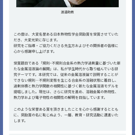
渡邉助教
この度は、大変名誉ある日本熱物性学会奨励賞を受賞させていた
だき、大変光栄に存じます。
研究をご指導・ご協力くださる先生方およびその関係者の皆様に
心から感謝申し上げます。
受賞題目である「規則−不規則合金系の熱力学過剰量に基づいた新
たな金属溶液論の展開」は、私が学生時代から取り組んでいる研
究テーマです。本研究では、従来の金属溶液論で説明することが
できない規則―不規則変態を生じる合金系の溶融状態に着目し、
過剰体積と熱力学関数の相関性に基づく新たな金属溶液モデルを
提唱しました。現在は、さらに研究を進め、溶融金属の熱物性、
熱力学および電子物性の相関性の解明を目指しています。
このような栄誉ある賞を頂きましたことを心から感謝するととも
に、奨励賞の名に恥じぬよう、一層、教育・研究活動に邁進いた
します。