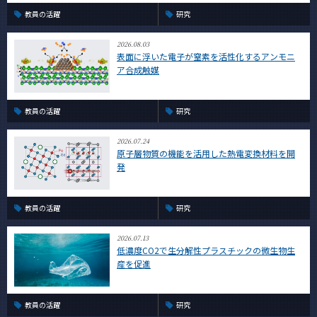
教員の活躍
研究
2026.08.03
表面に浮いた電子が窒素を活性化するアンモニ
ア合成触媒
教員の活躍
研究
2026.07.24
原子層物質の機能を活用した熱電変換材料を開
発
教員の活躍
研究
2026.07.13
低濃度CO2で生分解性プラスチックの微生物生
産を促進
教員の活躍
研究