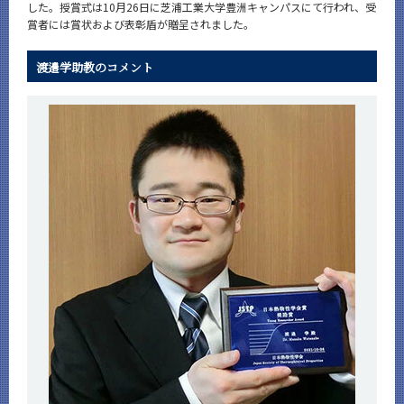
した。授賞式は10月26日に芝浦工業大学豊洲キャンパスにて行われ、受
News
賞者には賞状および表彰盾が贈呈されました。
News 一覧
渡邉学助教のコメント
カテゴリ別
課程別
月別
イベントカレンダー
Event Calendar
サイト構成
CLOSE