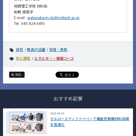
物質理工学院 材料系
助教 渡邉学
E-mail :
watanabe.m.cb@m.titech.ac.jp
Tel : 045-924-5495
研究
教員の活躍
受賞・表彰
学士課程
エネルギー・情報コース
RSS
おすすめ記事
2026.08.05
セルロースナノファイバーで機能性無機材料探索
を高速化