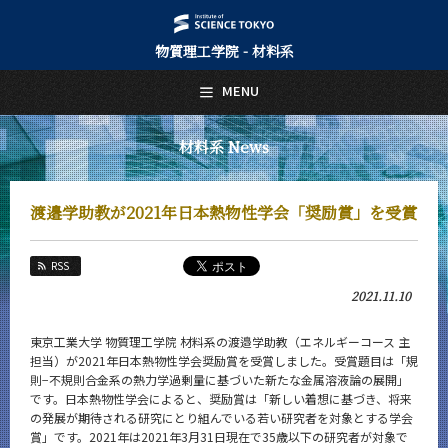
物質理工学院 - 材料系
日本語
English
MENU
トップページ
Top Page
材料系 News
材料系について
About Us
渡邉学助教が2021年日本熱物性学会「奨励賞」を受賞
教育
Education
RSS
教員・研究室
2021.11.10
Faculty and Laboratories
未来
東京工業大学 物質理工学院 材料系の渡邉学助教（エネルギーコース 主
Future
担当）が2021年日本熱物性学会奨励賞を受賞しました。受賞題目は「規
則−不規則合金系の熱力学過剰量に基づいた新たな金属溶液論の展開」
入学案内
です。日本熱物性学会によると、奨励賞は「新しい着想に基づき、将来
Admissions
の発展が期待される研究にとり組んでいる若い研究者を対象とする学会
賞」です。2021年は2021年3月31日現在で35歳以下の研究者が対象で
材料系 News