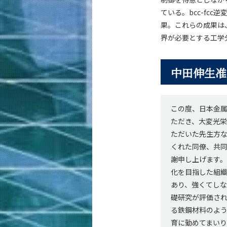
ている。bcc-fc
果。これらの成果は
界が必要とする工学
中田伸生准
この度、日本金
ただき、大変光
ただいた先生方
くれた同僚、共
謝申し上げます
化を目指した組
あり、強くてし
礎研究が評価さ
る鉄鋼材料のよ
育に勤めてまいり