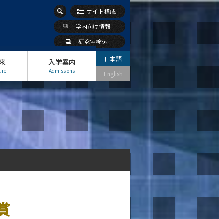
サイト構成
学内向け情報
研究室検索
日本語
来
入学案内
ure
Admissions
English
賞