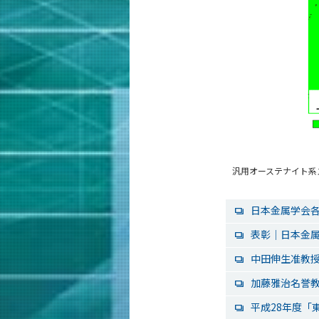
汎用オーステナイト系
日本金属学会
表彰｜日本金
中田伸生准教
加藤雅治名誉
平成28年度「