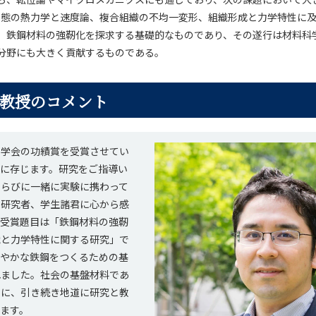
c逆変態の熱力学と速度論、複合組織の不均一変形、組織形成と力学特性に
、鉄鋼材料の強靭化を探求する基礎的なものであり、その遂行は材料科
分野にも大きく貢献するものである。
教授のコメント
属学会の功績賞を受賞させてい
栄に存じます。研究をご指導い
ならびに一緒に実験に携わって
同研究者、学生諸君に心から感
。受賞題目は「鉄鋼材料の強靭
織と力学特性に関する研究」で
なやかな鉄鋼をつくるための基
れました。社会の基盤材料であ
うに、引き続き地道に研究と教
ます。