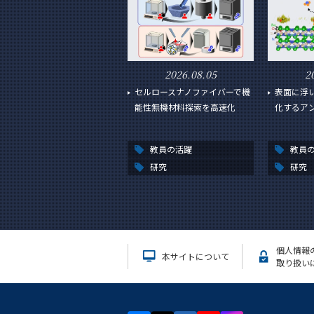
2026.08.05
2
セルロースナノファイバーで機
表面に浮
能性無機材料探索を高速化
化するア
教員の活躍
教員
研究
研究
個人情報
本サイトについて
取り扱い