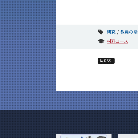
研究
教員の活
材料コース
RSS