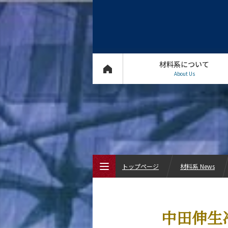
材料系について
About Us
トップページ
材料系 News
トップページ
中田伸生
材料系について