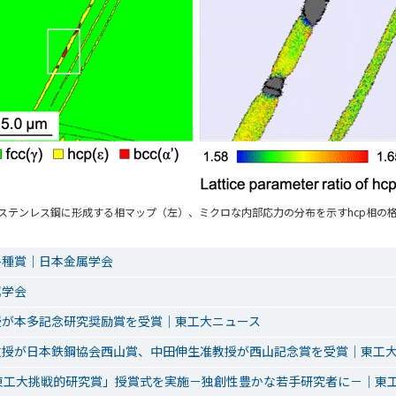
ステンレス鋼に形成する相マップ（左）、ミクロな内部応力の分布を示すhcp相の
各種賞｜日本金属学会
属学会
授が本多記念研究奨励賞を受賞｜東工大ニュース
教授が日本鉄鋼協会西山賞、中田伸生准教授が西山記念賞を受賞｜東工
東工大挑戦的研究賞」授賞式を実施－独創性豊かな若手研究者に－｜東