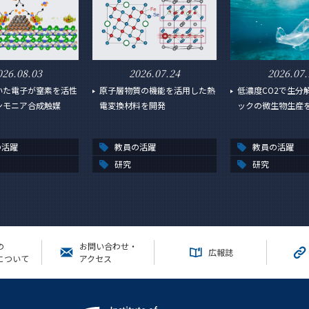
026.08.03
2026.07.24
2026.07.
いた電子が窒素を活性
原子層物質の機能を活用した熱
低濃度CO2で生分
ンモニア合成触媒
電変換材料を開発
ックの微生物生産
の活躍
教員の活躍
教員の活躍
研究
研究
の
お問い合わせ・
広報誌
について
アクセス