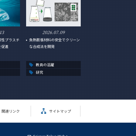
13
2026.07.09
解性プラスチ
負熱膨張材料の安全でクリーン
を促進
な合成法を開発
教員の活躍
研究
関連リンク
サイトマップ