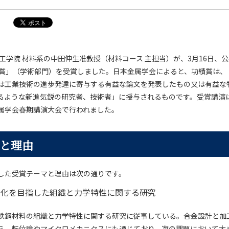
工学院 材料系の中田伸生准教授（材料コース 主担当）が、3月16日、
績賞」（学術部門）を受賞しました。日本金属学会によると、功績賞は、
は工業技術の進歩発達に寄与する有益な論文を発表したもの又は有益な
るような新進気鋭の研究者、技術者」に授与されるものです。受賞講演は
属学会春期講演大会で行われました。
と理由
した受賞テーマと理由は次の通りです。
靭化を目指した組織と力学特性に関する研究
鉄鋼材料の組織と力学特性に関する研究に従事している。合金設計と加
ら、転位論やマイクロメカニクスにも通じており、次の課題において大