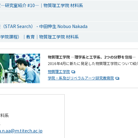
―研究室紹介 #10―｜物質理工学院 材料系
AR Search） - 中田伸生 Nobuo Nakada
学院課程）｜教育｜物質理工学院 材料系
物質理工学院 ―理学系と工学系、2つの分野を包括―
2016年4月に新たに発足した物質理工学院について紹
物質理工学院
学院・系及びリベラルアーツ研究教育院
材料系
生
.n.aa@m.titech.ac.jp