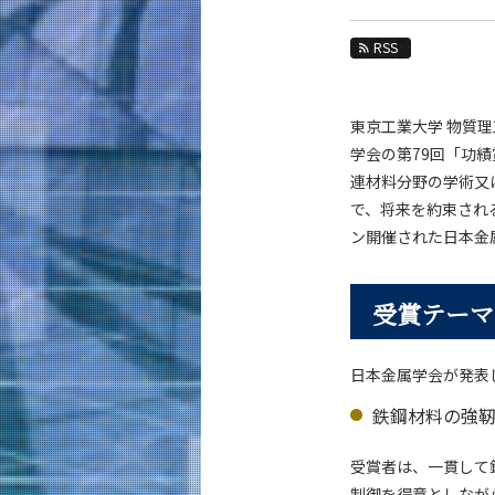
教育
RSS
教員・研究室
未来
東京工業大学 物質理
入学案内
学会の第79回「功
連材料分野の学術又
材料系 News
で、将来を約束され
News 一覧
ン開催された日本金
カテゴリ別
課程別
受賞テーマ
月別
日本金属学会が発表
イベントカレンダー
鉄鋼材料の強
受賞者は、一貫して
制御を得意としなが