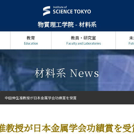
物質理工学院 - 材料系
教育
教員・研究室
未
Education
Faculty and Laboratories
Fut
材料系 News
中田伸生准教授が日本金属学会功績賞を受賞
准教授が日本金属学会功績賞を受