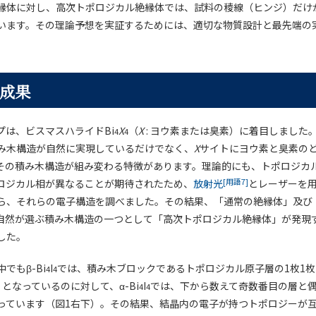
縁体に対し、高次トポロジカル絶縁体では、試料の稜線（ヒンジ）だけ
います。その理論予想を実証するためには、適切な物質設計と最先端の
成果
プは、ビスマスハライドBi
X
（
X
: ヨウ素または臭素）に着目しました
4
4
み木構造が自然に実現しているだけでなく、
X
サイトにヨウ素と臭素の
その積み木構造が組み変わる特徴があります。理論的にも、トポロジカ
[用語7]
ロジカル相が異なることが期待されたため、
放射光
とレーザーを
ら、それらの電子構造を調べました。その結果、「通常の絶縁体」及び
自然が選ぶ積み木構造の一つとして「高次トポロジカル絶縁体」が発現
した。
でもβ-Bi
I
では、積み木ブロックであるトポロジカル原子層の1枚1
4
4
となっているのに対して、α-Bi
I
では、下から数えて奇数番目の層と
4
4
っています（図1右下）。その結果、結晶内の電子が持つトポロジーが