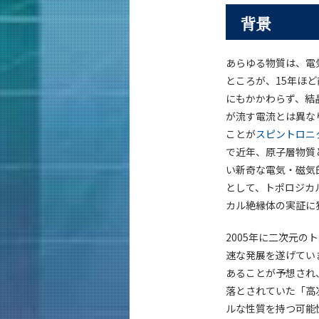
背景
あらゆる物質は、電
ところが、15年ほ
にもかかわらず、結
が流す電流とは異な
ことが
スピントロニ
で近年、原子層物質
い新奇な電気・磁気
として、トポロジカ
カル絶縁体の実証に
2005年に二次元
速な発展を遂げてい
あることが予想され
落とされていた「高
ルな性質を持つ可能