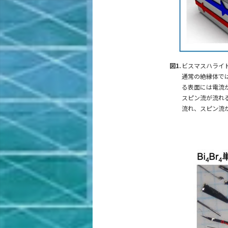
図1.
ビスマスハライ
通常の絶縁体で
る表面には電流
スピン流が流れ
流れ、スピン流