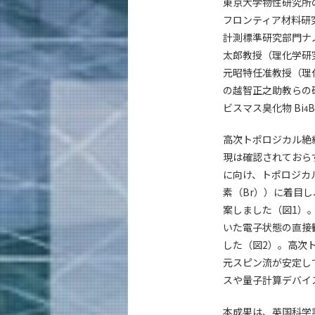
東京大学物性研究所
フロンティア材料研
計測標準研究部門ナ
太郎教授（理化学研
元昭特任准教授（理
の越智正之助教らの
ビスマス臭化物 Bi
B
4
高次トポロジカル絶
現は確認されておら
に向け、トポロジカ
素（Br））に着目
案しました（図1）
いた電子状態の直接
した（図2）。高次
元スピン流が安定し
スや量子計算デバイ
本成果は、英国科学