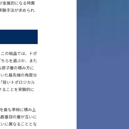
が金属的になる特異
実験手法が求められ
。この結晶では、トポ
どちらを選ぶか、また
ル原子層の積み方に
用いた最先端の角度分
「弱いトポロジカル
することを実験的に
枚を最も単純に積み上
偶数番目の層が互いに
互いに異なることとな