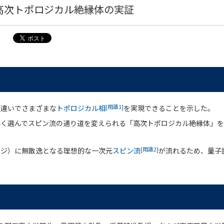
高次トポロジカル絶縁体の実証
[用語1]
の違いでさまざまな
トポロジカル相
を実現できることを示した。
手く選んでスピン流の通り道を変えられる「高次トポロジカル絶縁体」
[用語2]
ンジ）に無散逸となる理想的な一次元
スピン流
が流れるため、量子
。