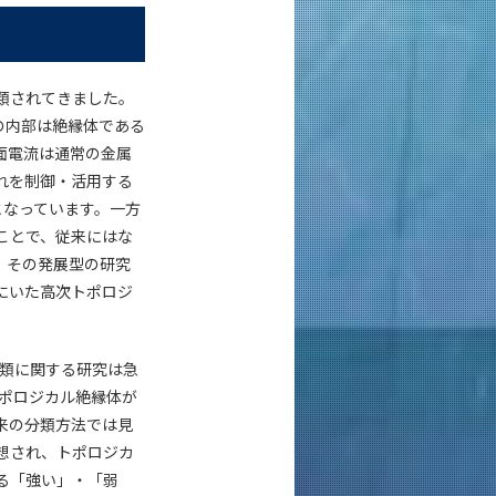
類されてきました。
の内部は絶縁体である
面電流は通常の金属
れを制御・活用する
となっています。一方
ことで、従来にはな
、その発展型の研究
にいた高次トポロジ
分類に関する研究は急
トポロジカル絶縁体が
来の分類方法では見
想され、トポロジカ
る「強い」・「弱