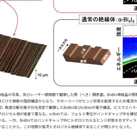
単結晶の写真、及びレーザー顕微鏡で観察した劈（へき）開表面。Bi
Br
単結晶の劈
4
4
ほどけた無数の階段構造からなり、その一つ一つがヒンジ状態を創発するため電流
図）角度分解光電子分光測定で観察したBi
Br
及びα-Bi
I
の電子構造。ビスマスハラ
4
4
4
4
ロジカル相が両者で異なる。α-Bi
I
では、フェルミ準位がバンドギャップ中を横
4
4
る。一方、Bi
Br
ではバンドギャップ中にトポロジカルなヒンジ状態を示すディラ
4
4
いることから、この物質が高次トポロジカル絶縁体であることが明らかとなった。