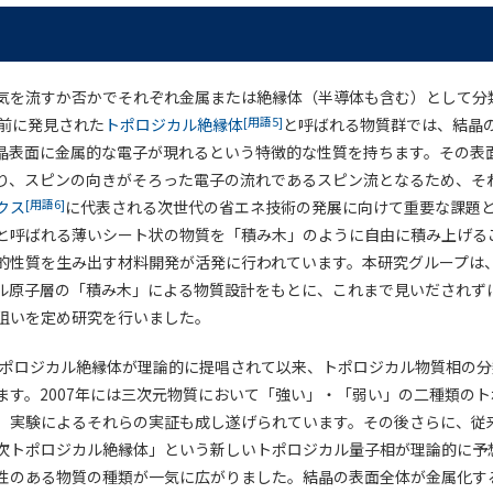
気を流すか否かでそれぞれ金属または絶縁体（半導体も含む）として分
[用語5]
ど前に発見された
トポロジカル絶縁体
と呼ばれる物質群では、結晶
晶表面に金属的な電子が現れるという特徴的な性質を持ちます。その表
り、スピンの向きがそろった電子の流れであるスピン流となるため、そ
[用語6]
クス
に代表される次世代の省エネ技術の発展に向けて重要な課題
と呼ばれる薄いシート状の物質を「積み木」のように自由に積み上げる
的性質を生み出す材料開発が活発に行われています。本研究グループは
ル原子層の「積み木」による物質設計をもとに、これまで見いだされず
狙いを定め研究を行いました。
のトポロジカル絶縁体が理論的に提唱されて以来、トポロジカル物質相の
ます。2007年には三次元物質において「強い」・「弱い」の二種類の
、実験によるそれらの実証も成し遂げられています。その後さらに、従
次トポロジカル絶縁体」という新しいトポロジカル量子相が理論的に予
性のある物質の種類が一気に広がりました。結晶の表面全体が金属化す