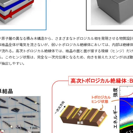
ド原子層の異なる積み木構造から、さまざまなトポロジカル相を発現させる物質設
は結晶全体が電気を流さないが、弱いトポロジカル絶縁体においては、内部は絶縁
が流れる。高次トポロジカル絶縁体では、結晶の面と面が接する稜線（ヒンジ）だ
る。このヒンジ状態は、完全な一次元伝導となるため、向きを揃えたスピンがほぼ
が抽出しやすい。