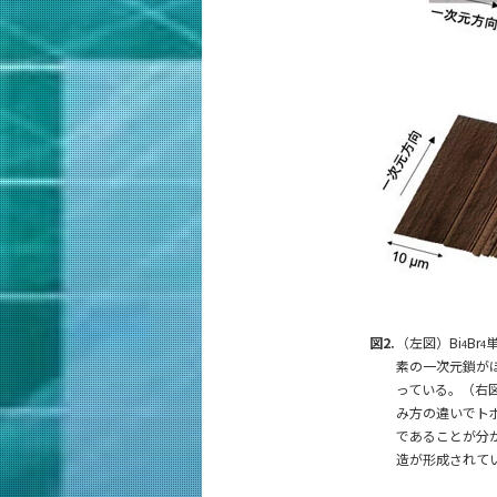
図2.
（左図）Bi
Br
4
4
素の一次元鎖が
っている。（右
み方の違いでトポ
であることが分か
造が形成されて