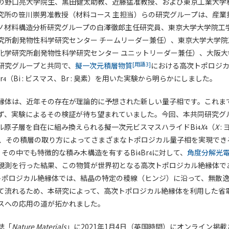
の野口亮大学院生、黒田健太助教、近藤猛准教授、および東京工業大学
究所の笹川崇男准教授（材料コース 主担当）らの研究グループは、産業
ノ材料構造分析研究グループの白澤徹郎主任研究員、東京大学大学院工
究所創発物性科学研究センター チームリーダー兼任）、東京大学大学院
化学研究所創発物性科学研究センター ユニットリーダー兼任）、大阪大
[用語3]
研究グループと共同で、
擬一次元積層物質
における高次トポロジ
r
（Bi : ビスマス、Br : 臭素）を用いた実験から明らかにしました。
4
縁体は、近年その存在が理論的に予想された新しい量子相です。これま
ず、実験によるその検証が待ち望まれていました。今回、本共同研究グ
ル原子層を自在に組み換えられる擬一次元ビスマスハライドBi
X
（
X
:
4
4
し、その積層の取り方によってさまざまなトポロジカル量子相を実現でき
。その中でも特徴的な積み木構造を有するBi
Br
に対して、
角度分解光
4
4
観測を行った結果、この物質が世界初となる高次トポロジカル絶縁体で
トポロジカル絶縁体では、結晶の特定の稜線（ヒンジ）に沿って、無散
て流れるため、本研究によって、高次トポロジカル絶縁体を利用した省
スへの応用の道が拓かれました。
誌「
Nature Materials
」に2021年1月4日（英国時間）にオンライン掲