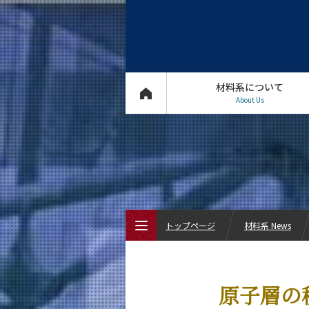
材料系について
About Us
トップページ
材料系 News
トップページ
原子層の
材料系について