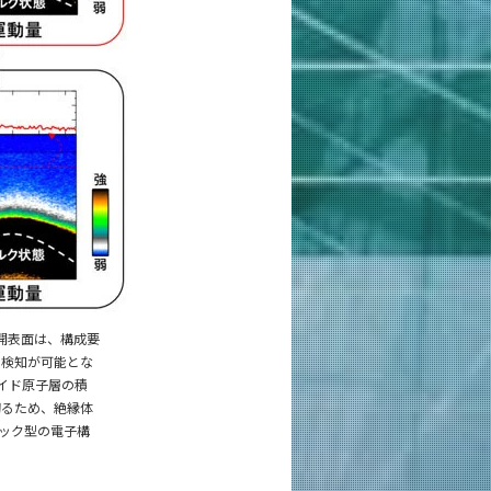
開表面は、構成要
の検知が可能とな
イド原子層の積
切るため、絶縁体
ック型の電子構