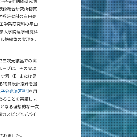
科学技術創成研究院
技術総合研究所物質
学系研究科の有田亮
工学系研究科の平山
学大学院理学研究科
カル絶縁体の実現を、
で三次元結晶での実
ループは、その実現
 ヨウ素（I）または臭
る物質設計指針を提
[用語4]
電子分光法
を用
あることを実証しま
逸となる理想的な一次
電力スピン流デバイ
載されました。