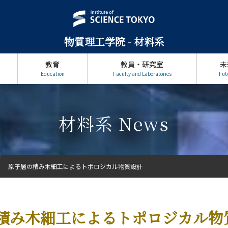
物質理工学院 - 材料系
教育
教員・研究室
未
Education
Faculty and Laboratories
Fut
材料系 News
原子層の積み木細工によるトポロジカル物質設計
積み木細工によるトポロジカル物