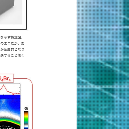
計を示す概念図。
体のままだが、あ
けが金属的となり
散逸すること無く