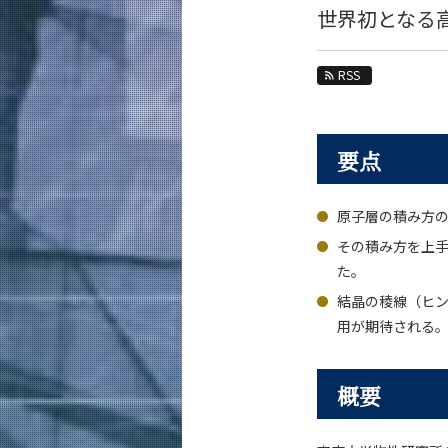
教育
世界初となる
教員・研究室
RSS
未来
入学案内
要点
材料系 News
News 一覧
原子層の積み方
カテゴリ別
その積み方を上
課程別
た。
月別
結晶の稜線（ヒ
用が期待される
イベントカレンダー
概要