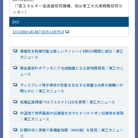
（*高エネルギー加速器研究機構、他は東工大元素戦略研究セ
ンター）
DOI :
10.1038/s41467-019-13679-0
導電性を制御可能な新しいナノシート材料の開発に成功│東工
大ニュース
貴金属使わずアンモニア合成触媒となる新物質発見│東工大ニ
ュース
ディスプレイ用半導体の性能を左右する微量な水素の振舞いが
明らかに│東工大ニュース
低電圧高輝度ペロブスカイトLEDを実現│東工大ニュース
中温域で世界最高の伝導度を示すヒドリドイオン伝導体を実現
│東工大ニュース
計算科学と実験で新機能物質（MAX相）を発見│東工大ニュー
ス