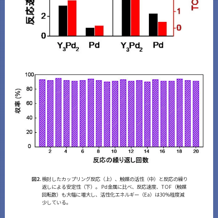
図2.
検討したカップリング反応（上）、触媒の活性（中）と反応の繰り
返しによる安定性（下）。 Pd金属に比べ、反応速度、TOF（触媒
回転数）も大幅に増大し、活性化エネルギー（Ea）は30%程度減
少している。