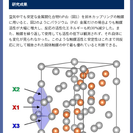
研究成果
空気中でも安定な金属間化合物Y
Pd
（図1）を鈴木カップリングの触媒
3
2
に用いると、図2のようにパラジウム（Pd）金属だけの場合よりも触媒
活性が大幅に増大し、反応の活性化エネルギーも約30%減少した。ま
た、触媒を繰り返して使用しても活性の低下は観測されず、それ自体に
も変化が見られなかった。このような触媒活性と安定性はこれまで同反
応に対して報告された固体触媒の中で最も優れていると判断できる。