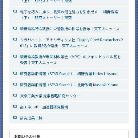
（上）｜研究ストーリー｜研究
電子を巧みに操り、物質の潜在能力を引き出す ― 細野秀雄
（下）｜研究ストーリー｜研究
細野秀雄特命教授に栄誉教授の称号を授与│東工大ニュース
クラリベート・アナリティクス社「Highly Cited Researchers 2
018」に教員3名が選出│東工大ニュース
細野秀雄教授が米国材料学会（MRS）のフォン ヒッペル賞を
受賞│東工大ニュース
研究者詳細情報（STAR Search） - 細野秀雄 Hideo Hosono
研究者詳細情報（STAR Search） - 北野政明 Masaaki Kitano
東京工業大学 元素戦略研究センター
高エネルギー加速器研究機構
研究成果一覧
お問い合わせ先