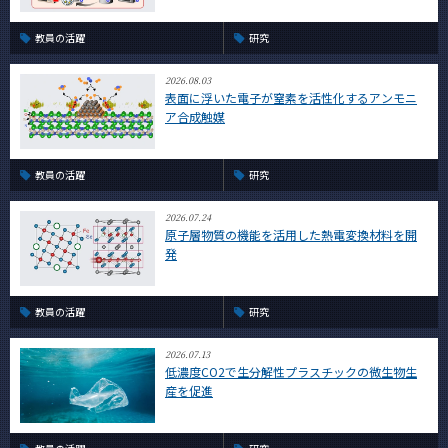
教員の活躍
研究
2026.08.03
表面に浮いた電子が窒素を活性化するアンモニ
ア合成触媒
教員の活躍
研究
2026.07.24
原子層物質の機能を活用した熱電変換材料を開
発
教員の活躍
研究
2026.07.13
低濃度CO2で生分解性プラスチックの微生物生
産を促進