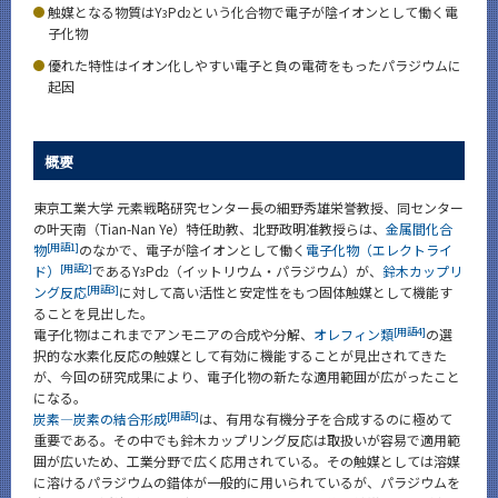
触媒となる物質はY
Pd
という化合物で電子が陰イオンとして働く電
3
2
News
子化物
News 一覧
優れた特性はイオン化しやすい電子と負の電荷をもったパラジウムに
起因
カテゴリ別
課程別
概要
月別
東京工業大学 元素戦略研究センター長の細野秀雄栄誉教授、同センター
イベントカレンダー
の叶天南（Tian-Nan Ye）特任助教、北野政明准教授らは、
金属間化合
Event Calendar
[用語1]
物
のなかで、電子が陰イオンとして働く
電子化物（エレクトライ
[用語2]
ド）
であるY
Pd
（イットリウム・パラジウム）が、
鈴木カップリ
3
2
[用語3]
ング反応
に対して高い活性と安定性をもつ固体触媒として機能す
ることを見出した。
[用語4]
電子化物はこれまでアンモニアの合成や分解、
オレフィン類
の選
サイト構成
択的な水素化反応の触媒として有効に機能することが見出されてきた
が、今回の研究成果により、電子化物の新たな適用範囲が広がったこと
になる。
[用語5]
CLOSE
炭素―炭素の結合形成
は、有用な有機分子を合成するのに極めて
重要である。その中でも鈴木カップリング反応は取扱いが容易で適用範
囲が広いため、工業分野で広く応用されている。その触媒としては溶媒
に溶けるパラジウムの錯体が一般的に用いられているが、パラジウムを