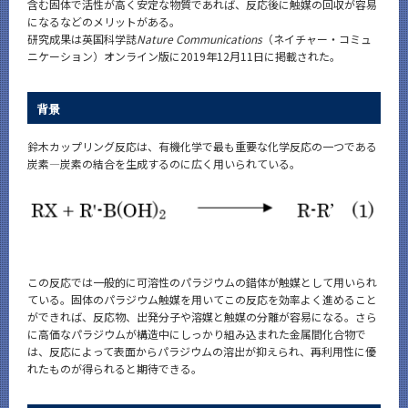
含む固体で活性が高く安定な物質であれば、反応後に触媒の回収が容易
になるなどのメリットがある。
研究成果は英国科学誌
Nature Communications
（ネイチャー・コミュ
ニケーション）オンライン版に2019年12月11日に掲載された。
背景
鈴木カップリング反応は、有機化学で最も重要な化学反応の一つである
炭素―炭素の結合を生成するのに広く用いられている。
この反応では一般的に可溶性のパラジウムの錯体が触媒として用いられ
ている。固体のパラジウム触媒を用いてこの反応を効率よく進めること
ができれば、反応物、出発分子や溶媒と触媒の分離が容易になる。さら
に高価なパラジウムが構造中にしっかり組み込まれた金属間化合物で
は、反応によって表面からパラジウムの溶出が抑えられ、再利用性に優
れたものが得られると期待できる。