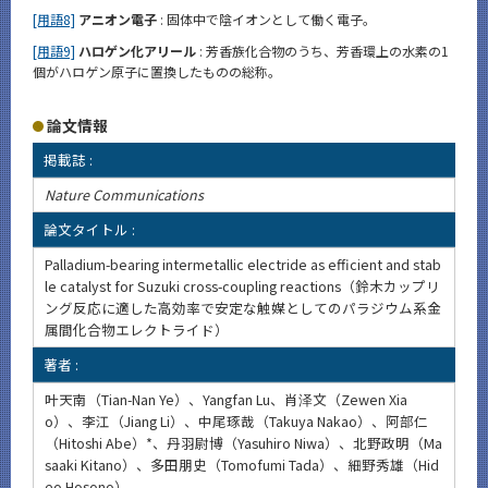
[用語8]
アニオン電子
: 固体中で陰イオンとして働く電子。
[用語9]
ハロゲン化アリール
: 芳香族化合物のうち、芳香環上の水素の1
個がハロゲン原子に置換したものの総称。
論文情報
掲載誌 :
Nature Communications
論文タイトル :
Palladium-bearing intermetallic electride as efficient and stab
le catalyst for Suzuki cross-coupling reactions（鈴木カップリ
ング反応に適した高効率で安定な触媒としてのパラジウム系金
属間化合物エレクトライド）
著者 :
叶天南（Tian-Nan Ye）、Yangfan Lu、肖泽文（Zewen Xia
o）、李江（Jiang Li）、中尾琢哉（Takuya Nakao）、阿部仁
（Hitoshi Abe）*、丹羽尉博（Yasuhiro Niwa）、北野政明（Ma
saaki Kitano）、多田朋史（Tomofumi Tada）、細野秀雄（Hid
eo Hosono）