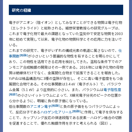
研究の経緯
電子がアニオン（陰イオン）としてみなすことができる物質は電子化物
（エレクトライド）と総称される。細野栄誉教授らの研究グループは、
これまで電子化物で最大の課題となっていた空気中で安定な物質を2003
年に初めて実現して以来、電子化物の物質科学とその応用に力を注いで
いる。
これまでの研究で、電子がいずれの構成元素の軌道に属さないので、
仕
[用語6]
事関数
が小さいという普遍的な物性を有することを明らかにして
おり、この物性を活用できる応用を検討してきた。温和な条件下でのア
ンモニア合成触媒の開発はその一例である。2016年には電子化物の母物
質は絶縁体だけでなく、金属間化合物まで拡張できることを報告した。
Y
Pd
は結晶構造内に3種の空隙が存在し、そこに高い電子密度をもつ金
3
2
属間化合物である。その仕事関数は3.4 eV（電子ボルト）で、パラジウ
ム金属（5.1 eV）より圧倒的に小さい。また、パラジウムは
電子陰性度
[用語7]
の小さいイットリウムによって、X線光電子分光のピークの位置か
ら分かるように、明確に負の原子価になっている。
[用語8]
低仕事関数の
アニオン電子
と負の原子価をもつパラジウムによっ
[用語9]
て、反応分子である
ハロゲン化アリール
に作用して電子を供与する
ことで、カップリング反応の律速段階である炭素―ハロゲン結合の切断
を促進することで、優れた触媒作用を示すと考えられる（図3）。