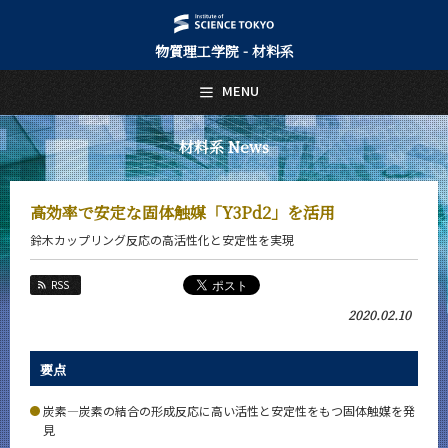
物質理工学院 - 材料系
日本語
English
MENU
トップページ
Top Page
材料系 News
材料系について
About Us
高効率で安定な固体触媒「Y3Pd2」を活用
教育
鈴木カップリング反応の高活性化と安定性を実現
Education
教員・研究室
RSS
Faculty and Laboratories
2020.02.10
未来
Future
要点
入学案内
Admissions
炭素―炭素の結合の形成反応に高い活性と安定性をもつ固体触媒を発
見
材料系 News