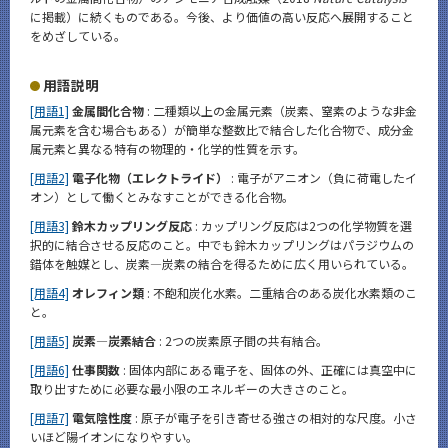
に掲載）に続くものである。今後、より価値の高い反応へ展開すること
をめざしている。
用語説明
[用語1]
金属間化合物
: 二種類以上の金属元素（炭素、窒素のような非金
属元素を含む場合もある）が簡単な整数比で結合した化合物で、成分金
属元素と異なる特有の物理的・化学的性質を示す。
[用語2]
電子化物（エレクトライド）
: 電子がアニオン（負に荷電したイ
オン）として働くとみなすことができる化合物。
[用語3]
鈴木カップリング反応
: カップリング反応は2つの化学物質を選
択的に結合させる反応のこと。中でも鈴木カップリングはパラジウムの
錯体を触媒とし、炭素―炭素の結合を得るために広く用いられている。
[用語4]
オレフィン類
: 不飽和炭化水素。二重結合のある炭化水素類のこ
と。
[用語5]
炭素―炭素結合
: 2つの炭素原子間の共有結合。
[用語6]
仕事関数
: 固体内部にある電子を、固体の外、正確には真空中に
取り出すために必要な最小限のエネルギーの大きさのこと。
[用語7]
電気陰性度
: 原子が電子を引き寄せる強さの相対的な尺度。小さ
いほど陽イオンになりやすい。