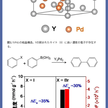
図1.
Y
Pd
の結晶構造。Yの囲まれたサイト（X）に高い濃度の電子が存在す
3
2
る。