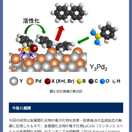
図3.
反応機構の模式図
今後の展開
今回の研究は金属間化合物の電子化物を炭素―炭素結合の生成反応の触
媒に応用したもので、金属間化合物の電子化物LaCoSi（ランタンとコバ
ルトの金属間化合物）のアンモニア合成触媒（2018
Nature Catalysis