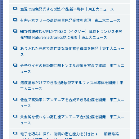
室温で緑色発光するp型／n型新半導体│東工大ニュース
有害元素フリーの高効率青色発光体を実現│東工大ニュース
細野秀雄教授が明かすIGZO（イグゾー）薄膜トランジスタ開
発物語 Nature Electronics誌に発表│東工大ニュース
ありふれた元素で高性能な窒化物半導体を開発│東工大ニュー
ス
分子ワイヤの長距離共鳴トンネル現象を室温で確認│東工大ニ
ュース
溶液塗布だけでできる透明p型アモルファス半導体を開発│東
工大ニュース
低温で高効率にアンモニアを合成できる触媒を開発│東工大ニ
ュース
貴金属を使わない高性能アンモニア合成触媒を開発│東工大ニ
ュース
電子を巧みに操り、物質の潜在能力を引き出す ― 細野秀雄