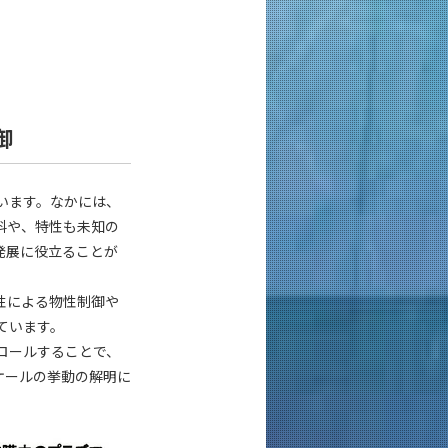
御
います。なかには、
料や、特性も未知の
発展に役立ることが
性による物性制御や
ています。
ロールすることで、
ケールの挙動の解明に