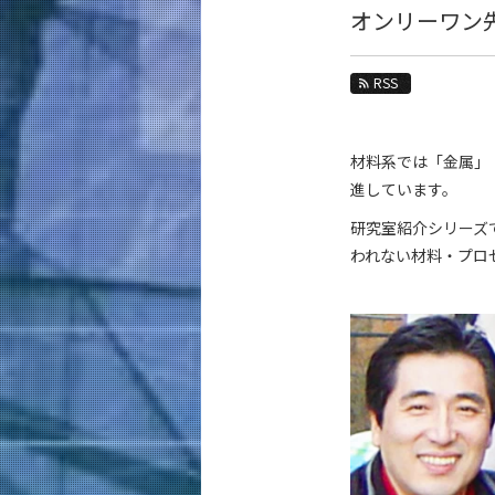
教育
オンリーワン
教員・研究室
RSS
未来
入学案内
材料系では「金属」
進しています。
材料系 News
研究室紹介シリーズ
News 一覧
われない材料・プロ
カテゴリ別
課程別
月別
イベントカレンダー