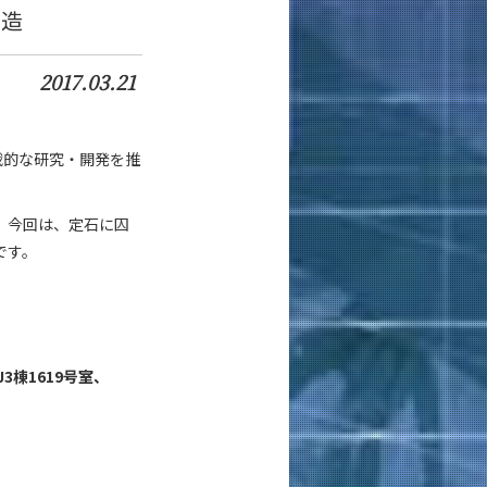
創造
2017.03.21
戦的な研究・開発を推
。今回は、定石に囚
です。
棟1619号室、