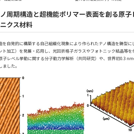
ノ周期構造と超機能ポリマー表面を創る原子
ニクス材料
造を自発的に構築する自己組織化現象により作られたナノ構造を鋳型にし
ント加工）を発展・応用し、光回折格子ガラスやフォトニック結晶等を
原子レベル挙動に関する分子動力学解析（共同研究）や、世界初0.3 n
しました。