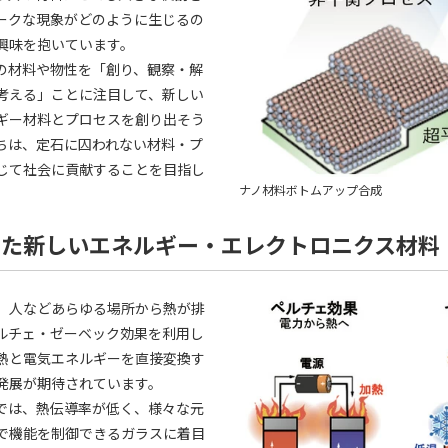
ークな現象がどのように生じるの
興味を抱いています。
の材料や物性を「創り、観察・解
考える」ことに注目して、新しい
ギー材料とプロセスを創り出そう
ちは、定石に囚われない材料・プ
じて社会に貢献することを目指し
ナノ材料ボトムアップ合成
った新しいエネルギー・エレクトロニクス材料
、人などあらゆる場所から熱が排
ルチェ・ゼーベック効果を利用し
熱と電気エネルギーを直接変換す
発展が期待されています。
では、熱伝導率が低く、様々な元
で機能を制御できるガラスに着目