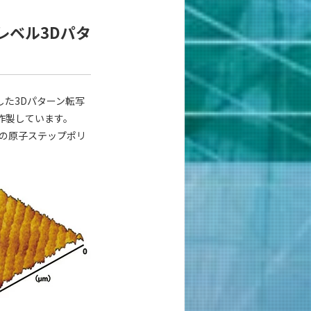
レベル3Dパタ
た3Dパターン転写
作製しています。
mの原子ステップポリ