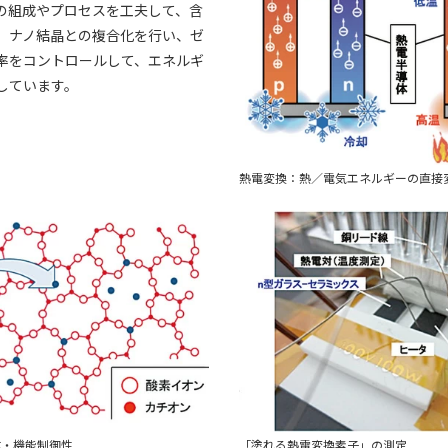
の組成やプロセスを工夫して、含
、ナノ結晶との複合化を行い、ゼ
率をコントロールして、エネルギ
しています。
熱電変換：熱／電気エネルギーの直接
成・機能制御性
「塗れる熱電変換素子」の測定