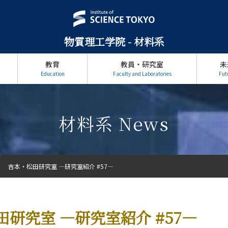
物質理工学院 - 材料系
教育
教員・研究室
未
Education
Faculty and Laboratories
Fut
材料系 News
吉本・松田研究室 ―研究室紹介 #57―
研究室 ―研究室紹介 #57―