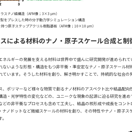
スナノ縞構造（AFM像；3×3 μm）
鋳型をプレスした時の分子動力学シミュレーション構造
段を持つ原子ステップアクリル樹脂基板（AFM像；10×10 μm）
セスによる材料のナノ・原子スケール合成と制
エネルギーの発展を支える材料は世界中で盛んに研究開発が進められて
れないような形態・構造をもつ非平衡・準安定なナノ・原子スケール材
れています。そうした材料を創り、解き明かすことで、持続的な社会の
ス、ポリマーなど様々な物質で創るナノ材料のアスペクト比や結晶配向
構造・光学特性の変化などの、ユニークな現象の起源に迫る研究を進め
などの非平衡なプロセスも含めて工夫し、結晶の核形成や成長をコント
・ナノドットなど微細スケールの材料を創り、その特性やナノ・原子ス
す。