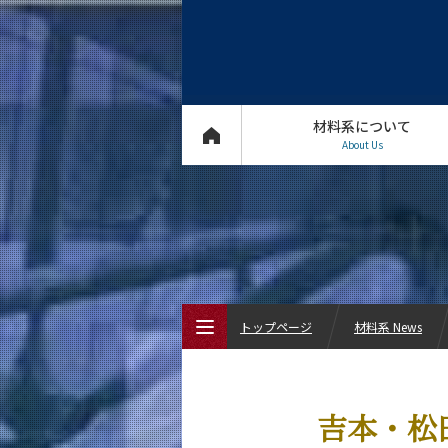
材料系について
About Us
トップページ
材料系 News
トップページ
吉本・松田
材料系について