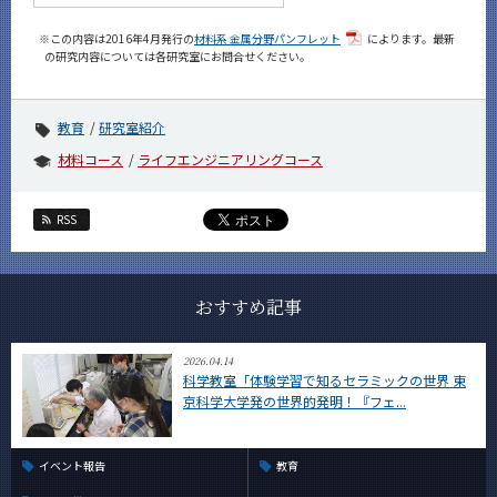
※この内容は2016年4月発行の
材料系 金属分野パンフレット
によります。最新
の研究内容については各研究室にお問合せください。
教育
研究室紹介
材料コース
ライフエンジニアリングコース
RSS
おすすめ記事
2026.04.14
科学教室「体験学習で知るセラミックの世界 東
京科学大学発の世界的発明！『フェ...
イベント報告
教育