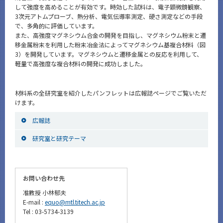
して強度を高めることが有効です。時効した試料は、電子顕微鏡観察、
3次元アトムプローブ、熱分析、電気伝導率測定、硬さ測定などの手段
で、多角的に評価しています。
また、高強度マグネシウム合金の開発を目指し、マグネシウム粉末と遷
移金属粉末を利用した粉末冶金法によってマグネシウム基複合材料（図
3）を開発しています。マグネシウムと遷移金属との反応を利用して、
軽量で高強度な複合材料の開発に成功しました。
材料系の全研究室を紹介したパンフレットは広報誌ページでご覧いただ
けます。
広報誌
研究室と研究テーマ
お問い合わせ先
准教授 小林郁夫
E-mail :
equo@mtl.titech.ac.jp
Tel : 03-5734-3139