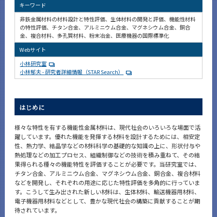
キーワード
非鉄金属材料の材料設計と特性評価、生体材料の開発と評価、機能性材料
の特性評価、チタン合金、アルミニウム合金、マグネシウム合金、銅合
金、複合材料、多孔質材料、粉末冶金、医療機器の国際標準化
Webサイト
小林研究室
小林郁夫 - 研究者詳細情報（STAR Search）
はじめに
様々な特性を有する機能性金属材料は、現代社会のいろいろな場面で活
躍しています。優れた機能を発揮する材料を設計するためには、相安定
性、熱力学、結晶学などの材料科学の基礎的な知識の上に、形状付与や
熱処理などの加工プロセス、組織制御などの技術を積み重ねて、その結
果得られる種々の機能特性を評価することが必要です。当研究室では、
チタン合金、アルミニウム合金、マグネシウム合金、銅合金、複合材料
などを開発し、それぞれの用途に応じた特性評価を多角的に行っていま
す。こうして生み出された新しい材料は、生体材料、輸送機器用材料、
電子機器用材料などとして、豊かな現代社会の構築に貢献することが期
待されています。