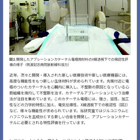
図2.
開発したアブレーションカテーテル電極用材料のX線透視下での視認性評
価の様子（筑波記念病院放射線科協力）
近年、次々と開発・導入された新しい医療技術や新しい医療機器には、
高度な機能性をもつ新しい生体材料が求められています。先端付近に電
極のついたカテーテルを心臓内に挿入し、不整脈の原因となっている心
筋組織を焼灼して不整脈を治す、カテーテルアブレーションという治療
法が注目を集めています。このカテーテル電極には、強さ、延性、加工
性などの力学的特性に加え、電気伝導性、X線透視下での視認性（図2）
など、様々な機能性が求められています。当研究室ではジルコニウムと
ハフニウムを主成分とする新しい合金を開発し、アブレーションカテー
テルに必要とされる特性評価を行っています。