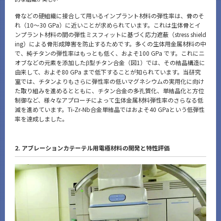
骨などの硬組織に接合して用いるインプラント材料の弾性率は、骨のそ
れ（10～30 GPa）に近いことが求められています。これは生体骨とイ
ンプラント材料の間の弾性ミスフィットに基づく応力遮蔽（stress shield
ing）による骨形成障害を防止するためです。多くの生体用金属材料の中
で、純チタンの弾性率はもっとも低く、およそ100 GPa です。これにニ
オブなどの元素を添加したβ型チタン合金（図1）では、その結晶構造に
由来して、およそ80 GPa まで低下することが知られています。当研究
室では、チタンよりもさらに弾性率の低いマグネシウムの実用化に向け
た取り組みを進めるとともに、チタン合金の多孔質化、単結晶化と方位
制御など、様々なアプローチによって生体金属材料弾性率のさらなる低
減を進めています。Ti-Zr-Nb合金単結晶ではおよそ40 GPaという低弾性
率を達成しました。
2. アブレーションカテーテル用電極材料の開発と特性評価