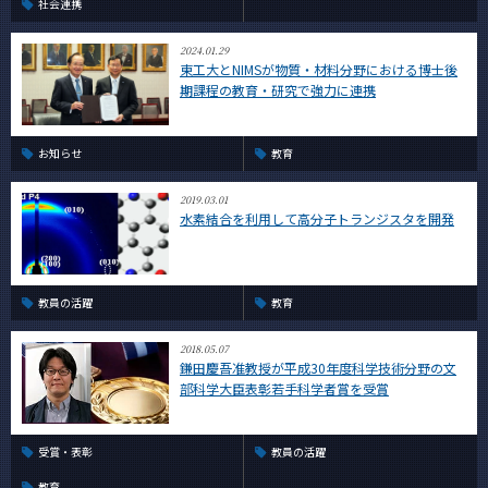
社会連携
2024.01.29
東工大とNIMSが物質・材料分野における博士後
期課程の教育・研究で強力に連携
お知らせ
教育
2019.03.01
水素結合を利用して高分子トランジスタを開発
教員の活躍
教育
2018.05.07
鎌田慶吾准教授が平成30年度科学技術分野の文
部科学大臣表彰若手科学者賞を受賞
受賞・表彰
教員の活躍
教育