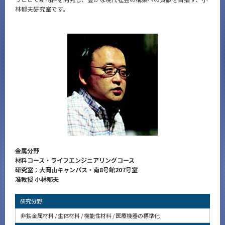
News
林郁夫研究室です。
News 一覧
カテゴリ別
課程別
月別
イベントカレンダー
Event Calendar
金属分野
サイト構成
材料コース・ライフエンジニアリングコース
研究室：大岡山キャンパス・南8号館207号室
准教授 小林郁夫
CLOSE
研究分野
非鉄金属材料 / 生体材料 / 機能性材料 / 医療機器の標準化