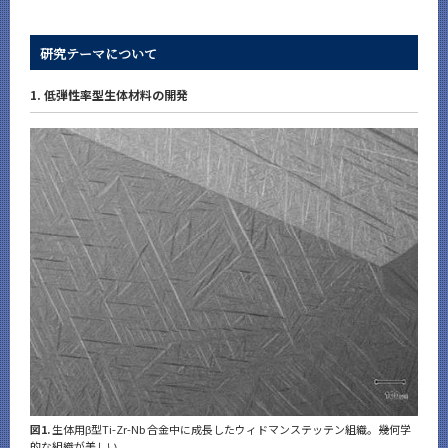
研究テーマについて
1. 低弾性率型生体材料の開発
図1.
生体用β型Ti-Zr-Nb 合金中に成長したウィドマンステッテン組織。幾何学
的な組織が美しい