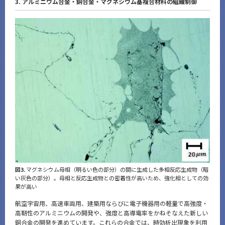
3. アルミニウム合金・銅合金・マグネシウム基複合材料の組織制御
図3.
マグネシウム母相（明るい色の部分）の間に生成した多相反応生成物（暗
い灰色の部分）。母相と反応生成物との密着性が高いため、強化相としての効
果が高い
航空宇宙用、高速車両用、建築用ならびに電子機器用の軽量で高強度・
高靭性のアルミニウムの開発や、強度と高導電率をかねそなえた新しい
銅合金の開発を進めています。これらの合金では、時効析出現象を利用