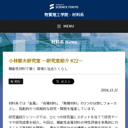
物質理工学院 - 材料系
日本語
English
MENU
トップページ
Top Page
材料系 News
材料系について
About Us
小林郁夫研究室 ―研究室紹介 #22―
教育
機能性材料で築く 環境と社会とくらし
Education
教員・研究室
RSS
Faculty and Laboratories
2016.11.11
未来
Future
材料系では「金属」「有機材料」「無機材料」の3つの分野にフォーカ
スし、独創的かつ挑戦的な研究・開発を推進しています。
入学案内
Admissions
研究室紹介シリーズでは、ひとつの研究室にスポットを当てて研究テー
マや研究成果を紹介。今回は、機能性金属材料の特性評価を多角的に行
うことで新材料を開発し、豊かな現代社会の構築への貢献を目指す、小
材料系 News