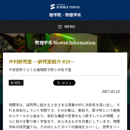
理学院 - 物理学系
日本語
English
MENU
トップページ
Top Page
物理学系 News&Information
物理学系について
About Us
中村研究室 ―研究室紹介 #19―
教育
不安定核でさぐる極限原子核と中性子星
Education
教員・研究室
RSS
Faculty and Laboratories
2017.01.13
未来
Future
物理学は、自然界に起きるさまざまな現象の中に法則性を見い出し、そ
れを体系化していく学問です。その対象は、素粒子、原子核という極微
入学案内
のスケールから始まり、多彩な構造や性質をもつ原子レベルの物理、さ
Admissions
らに我々を取り巻く宇宙まで、あらゆるものを対象にしています。物理
学系の研究室では、そのほとんどすべての領域をカバーし、世界をリー
物理学系 News&Information