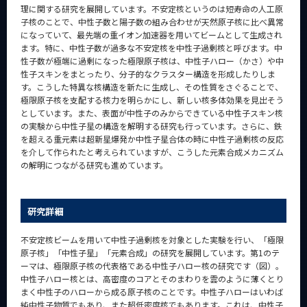
理に関する研究を展開しています。不安定核というのは短寿命の人工原
子核のことで、中性子数と陽子数の組み合わせが天然原子核に比べ異常
になっていて、最先端の重イオン加速器を用いてビームとして生成され
ます。特に、中性子数が過多な不安定核を中性子過剰核と呼びます。中
性子数が極端に過剰になった極限原子核は、中性子ハロー（かさ）や中
性子スキンをまとったり、分子的なクラスター構造を形成したりしま
す。こうした特異な核構造を新たに生成し、その性質をさぐることで、
極限原子核を支配する核力を明らかにし、新しい核多体効果を見出そう
としています。また、表面が中性子のみからできている中性子スキン核
の実験から中性子星の構造を解明する研究も行っています。さらに、鉄
を超える重元素は超新星爆発か中性子星合体の時に中性子過剰核の反応
を介して作られたと考えられていますが、こうした元素合成メカニズム
の解明につながる研究も進めています。
研究詳細
不安定核ビームを用いて中性子過剰核を対象とした実験を行い、「極限
原子核」「中性子星」「元素合成」の研究を展開しています。第1のテ
ーマは、極限原子核の代表格である中性子ハロー核の研究です（図）。
中性子ハロー核とは、高密度のコアとそのまわりを雲のように薄くとり
まく中性子のハローから成る原子核のことです。中性子ハローはいわば
純中性子物質でもあり、また超低密度核でもあります。これは、中性子