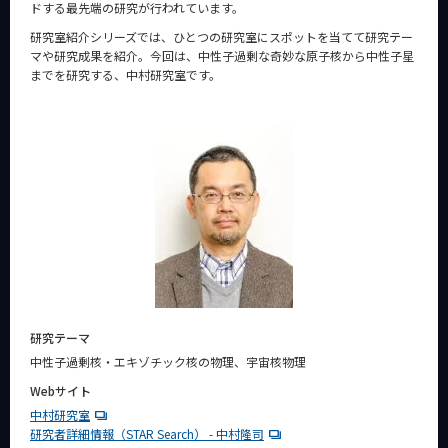
ドする最先端の研究が行われています。
News
研究室紹介シリーズでは、ひとつの研究室にスポットを当てて研究テー
News 一覧
マや研究成果を紹介。今回は、中性子過剰な奇妙な原子核から中性子星
までを研究する、中村研究室です。
カテゴリ別
課程別
月別
イベントカレンダー
Event Calendar
サイト構成
研究テーマ
系詳細情報
中性子過剰核・エキゾチック核の物理、宇宙核物理
Webサイト
中村研究室
CLOSE
研究者詳細情報（STAR Search） - 中村隆司