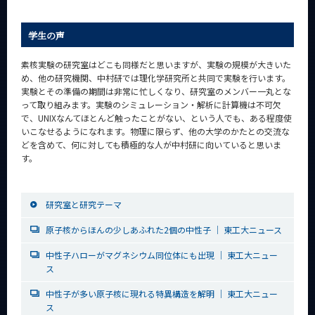
学生の声
素核実験の研究室はどこも同様だと思いますが、実験の規模が大きいた
め、他の研究機関、中村研では理化学研究所と共同で実験を行います。
実験とその準備の期間は非常に忙しくなり、研究室のメンバー一丸とな
って取り組みます。実験のシミュレーション・解析に計算機は不可欠
で、UNIXなんてほとんど触ったことがない、という人でも、ある程度使
いこなせるようになれます。物理に限らず、他の大学のかたとの交流な
どを含めて、何に対しても積極的な人が中村研に向いていると思いま
す。
研究室と研究テーマ
原子核からほんの少しあふれた2個の中性子 ｜ 東工大ニュース
中性子ハローがマグネシウム同位体にも出現 ｜ 東工大ニュー
ス
中性子が多い原子核に現れる特異構造を解明 ｜ 東工大ニュー
ス