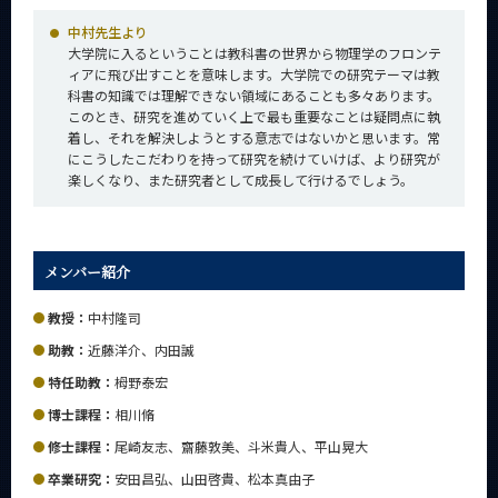
中村先生より
大学院に入るということは教科書の世界から物理学のフロンテ
ィアに飛び出すことを意味します。大学院での研究テーマは教
科書の知識では理解できない領域にあることも多々あります。
このとき、研究を進めていく上で最も重要なことは疑問点に執
着し、それを解決しようとする意志ではないかと思います。常
にこうしたこだわりを持って研究を続けていけば、より研究が
楽しくなり、また研究者として成長して行けるでしょう。
メンバー紹介
教授：
中村隆司
助教：
近藤洋介、内田誠
特任助教：
栂野泰宏
博士課程：
相川脩
修士課程：
尾崎友志、齋藤敦美、斗米貴人、平山晃大
卒業研究：
安田昌弘、山田啓貴、松本真由子