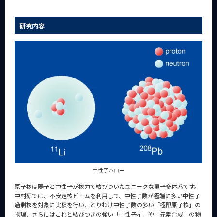
研究内容
中性子ハロー
原子核は陽子と中性子が核力で結びついたユニークな量子多体系です。
中村研では、不安定核ビームを利用して、中性子数が極端に多い中性子
過剰核を対象に実験を行い、とりわけ中性子数の多い「極限原子核」の
物理、さらにはこれと結びつきの強い「中性子星」や「元素合成」の物