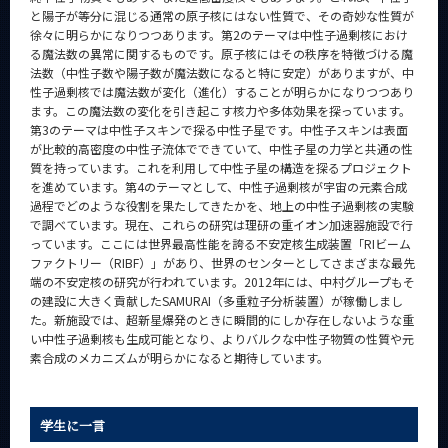
と陽子が等分に混じる通常の原子核にはない性質で、その奇妙な性質が
徐々に明らかになりつつあります。第2のテーマは中性子過剰核におけ
る魔法数の異常に関するものです。原子核にはその秩序を特徴づける魔
法数（中性子数や陽子数が魔法数になると特に安定）がありますが、中
性子過剰核では魔法数が変化（進化）することが明らかになりつつあり
ます。この魔法数の変化を引き起こす核力や多体効果を探っています。
第3のテーマは中性子スキンで探る中性子星です。中性子スキンは表面
が比較的高密度の中性子流体でできていて、中性子星の力学と共通の性
質を持っています。これを利用して中性子星の構造を探るプロジェクト
を進めています。第4のテーマとして、中性子過剰核が宇宙の元素合成
過程でどのような役割を果たしてきたかを、地上の中性子過剰核の実験
で調べています。現在、これらの研究は理研の重イオン加速器施設で行
っています。ここには世界最高性能を誇る不安定核生成装置「RIビーム
ファクトリー（RIBF）」があり、世界のセンターとしてさまざまな最先
端の不安定核の研究が行われています。2012年には、中村グループもそ
の建設に大きく貢献したSAMURAI（多重粒子分析装置）が稼働しまし
た。新施設では、超新星爆発のときに瞬間的にしか存在しないような重
い中性子過剰核も生成可能となり、よりバルクな中性子物質の性質や元
素合成のメカニズムが明らかになると期待しています。
学生に一言