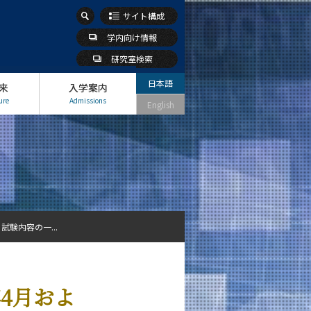
サイト構成
学内向け情報
研究室検索
日本語
来
入学案内
ure
Admissions
English
試験内容の一...
年4月およ