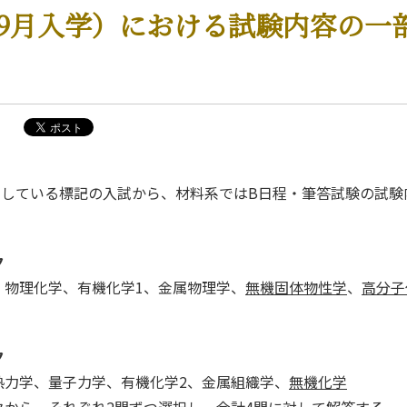
5年9月入学）における試験内容の一
予定している標記の入試から、材料系ではB日程・筆答試験の試
ク
、物理化学、有機化学1、金属物理学、
無機固体物性学
、
高分子
ク
熱力学、量子力学、有機化学2、金属組織学、
無機化学