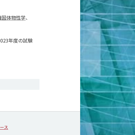
機固体物性学
、
023年度の試験
ース