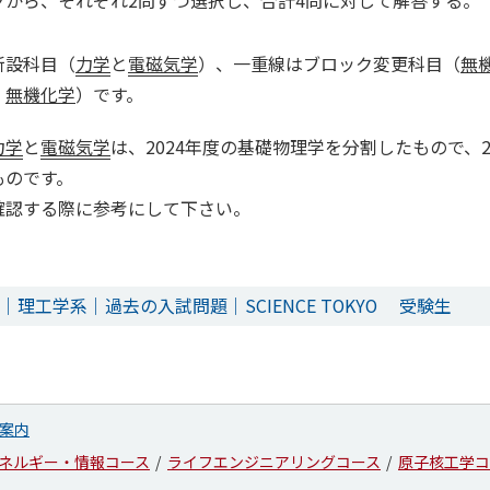
クから、それぞれ2問ずつ選択し、合計4問に対して解答する。
新設科目（
力学
と
電磁気学
）、一重線はブロック変更科目（
無
、
無機化学
）です。
力学
と
電磁気学
は、2024年度の基礎物理学を分割したもので、2
ものです。
確認する際に参考にして下さい。
｜理工学系｜過去の入試問題｜SCIENCE TOKYO 受験生
案内
ネルギー・情報コース
ライフエンジニアリングコース
原子核工学コ