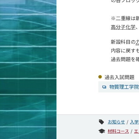
の各ブロッ
※
二重線は
高分子化学
新設科目の
内容に戻す
過去問題を
過去入試問題
物質理工学院
お知らせ
入学
材料コース
エ