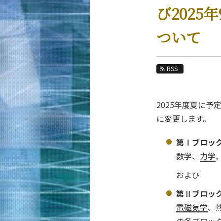
教育
び202
教員・研究室
ついて
未来
入学案内
RSS
材料系 News
News 一覧
2025年度夏に
カテゴリ別
に変更します。
課程別
第Ⅰブロッ
月別
数学、
力学
イベントカレンダー
および
第Ⅱブロッ
電磁気学
、