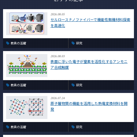
2026.08.05
セルロースナノファイバーで機能性無機材料探索
を高速化
教員の活躍
研究
2026.08.03
表面に浮いた電子が窒素を活性化するアンモニ
ア合成触媒
教員の活躍
研究
2026.07.24
原子層物質の機能を活用した熱電変換材料を開
発
教員の活躍
研究