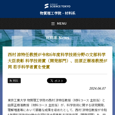
物質理工学院 - 材料系
日本語
English
MENU
トップページ
Top Page
材料系 News
材料系について
About Us
西村 涼特任教授が令和6年度科学技術分野の文部科学
教育
大臣表彰 科学技術賞（開発部門）、田原正樹准教授が
Education
同 若手科学者賞を受賞
教員・研究室
Faculty and Laboratories
RSS
未来
2024.06.07
Future
東京工業大学 物質理工学院の西村 涼特任教授（材料コース 主担当）と
入学案内
Admissions
田原正樹准教授（材料コース 主担当）が、科学技術に関する研究開発、
理解増進等において顕著な成果を収めたとして、西村 涼特任教授が令和
6年度科学技術分野の文部科学大臣表彰 科学技術賞（開発部門）を、田
材料系 News