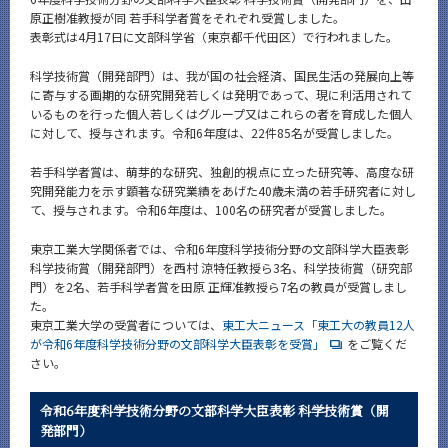
News
原正樹准教授が同 若手科学者賞をそれぞれ受賞しました。
表彰式は4月17日に文部科学省（東京都千代田区）で行われました。
News 一覧
科学技術賞（開発部門）は、我が国の社会経済、国民生活の発展向上等
カテゴリ別
に寄与する画期的な研究開発若しくは発明であって、現に利活用されて
いるものを行った個人若しくはグループ又はこれらの者を育成した個人
課程別
に対して、授与されます。令和6年度は、22件85名が受賞しました。
月別
若手科学者賞は、萌芽的な研究、独創的視点に立った研究等、高度な研
究開発能力を示す顕著な研究業績をあげた40歳未満の若手研究者に対し
イベントカレンダー
て、授与されます。令和6年度は、100名の研究者が受賞しました。
Event Calendar
東京工業大学関係者では、令和6年度科学技術分野の文部科学大臣表彰
科学技術賞（開発部門）を西村 涼特任教授ら3名、科学技術賞（研究部
門）を2名、若手科学者賞を田原 正輝准教授ら7名の教員が受賞しまし
た。
サイト構成
東京工業大学の受賞者については、
東工大ニュース「東工大の教員12人
が令和6年度科学技術分野の文部科学大臣表彰を受賞」
をご覧くだ
さい。
CLOSE
令和6年度科学技術分野の文部科学大臣表彰 科学技術賞（開
発部門）