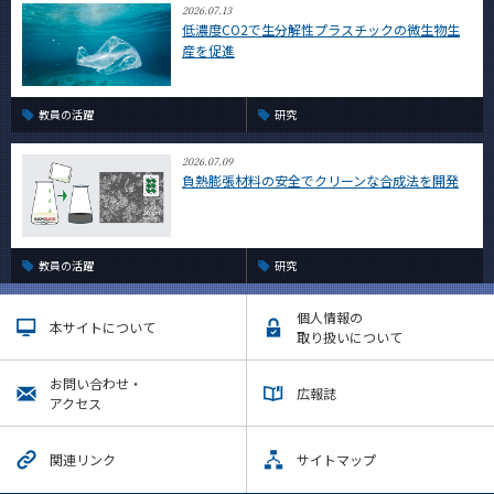
2026.07.13
低濃度CO2で生分解性プラスチックの微生物生
産を促進
教員の活躍
研究
2026.07.09
負熱膨張材料の安全でクリーンな合成法を開発
教員の活躍
研究
個人情報の
本サイトについて
取り扱いについて
お問い合わせ・
広報誌
アクセス
関連リンク
サイトマップ