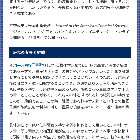
定する土台機能だけでなく、触媒機能をサポートする機能も有すること
を明らかにしたものであり、今後様々な化学反応への応用展開が期待で
きる成果である。
研究成果は米国化学会誌「
Journal of the American Chemical Society
（ジャーナル オブ ジ アメリカン ケミカル ソサイエティー）」オンライ
ン速報版に4月5日付で公開された。
研究の背景と経緯
[用語5]
不均一系触媒
を用いた有機化学反応では、反応基質が液体や気体
である一方で、粒子状（固体）の白金やパラジウムといった金属を触媒
とすることで基質と触媒が混ざり合うことがない。そのため、反応完了
後に触媒を分離・回収することができ、資源を繰り返し有効活用できる
点に特徴を持つ。反応効率を高めるため、触媒となる金属はナノサイズ
の粒子とすることが多く、それらを担体と呼ばれる別の物質に担持させ
るのが一般的である。この時、触媒である担持ナノ粒子と担体との相互
作用が触媒反応の制御に対して重要な役割を持つことに、近年注目が集
まっている。
具体的には、低い仕事関数を持つ物質を担体として用いると、担体−ナ
ノ粒子間に電気的な相互作用が生じ、担体からナノ粒子へ電子が移動す
る現象（電子供与）が生じ、触媒活性を高めることがある。担体の仕事