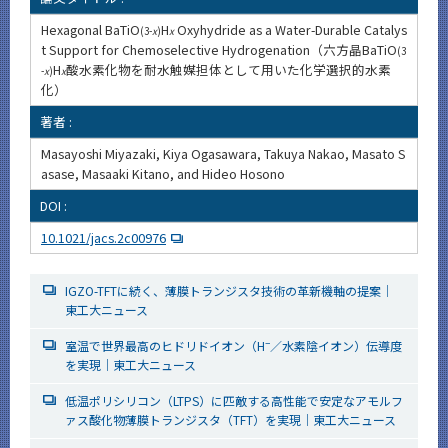
Hexagonal BaTiO
H
Oxyhydride as a Water-Durable Catalys
(3-
x
)
x
t Support for Chemoselective Hydrogenation（六方晶BaTiO
(3
H
酸水素化物を耐水触媒担体として用いた化学選択的水素
-
x
)
x
化）
著者 :
Masayoshi Miyazaki, Kiya Ogasawara, Takuya Nakao, Masato S
asase, Masaaki Kitano, and Hideo Hosono
DOI :
10.1021/jacs.2c00976
IGZO-TFTに続く、薄膜トランジスタ技術の革新機軸の提案｜
東工大ニュース
−
室温で世界最高のヒドリドイオン（H
／水素陰イオン）伝導度
を実現｜東工大ニュース
低温ポリシリコン（LTPS）に匹敵する高性能で安定なアモルフ
ァス酸化物薄膜トランジスタ（TFT）を実現｜東工大ニュース