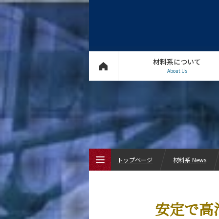
材料系について
About Us
トップページ
材料系 News
トップページ
安定で高
材料系について