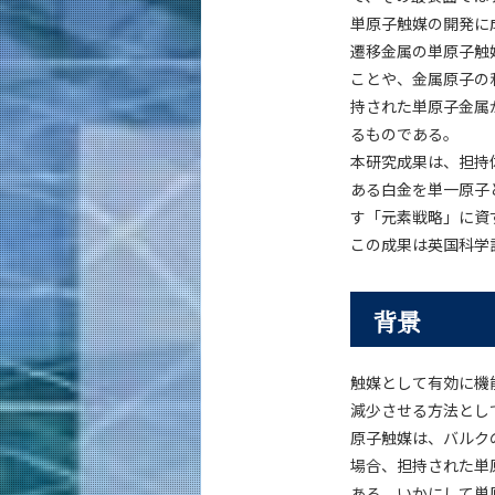
単原子触媒の開発に
遷移金属の単原子触
ことや、金属原子の
持された単原子金属
るものである。
本研究成果は、担持
ある白金を単一原子
す「元素戦略」に資
この成果は英国科学
背景
触媒として有効に機
減少させる方法とし
原子触媒は、バルク
場合、担持された単
ある。いかにして単