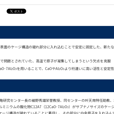
体表面のケージ構造の破れ部分に入れ込むことで安定に固定した、新た
媒で問題とされていた、高温で原子が凝集してしまうという欠点を克服
O･7Al
O
を用いることで、CaOやAl
O
より桁違いに高い活性と安定
2
3
2
3
戦略研究センター長の細野秀雄栄誉教授、同センターの叶天南特任助教、
ニウムの酸化物C12A7（12CaO･7Al
O
）がサブナノサイズのケー
2
3
ケージ構造が破れていることに着目し、その部分に白金原子を入れ込ん