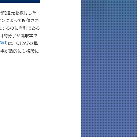
択的還元を検討した
オンによって配位され
離するのに有利である
目的分子が高収率で
用語3]
は、C12A7の構
触媒が熱的にも格段に