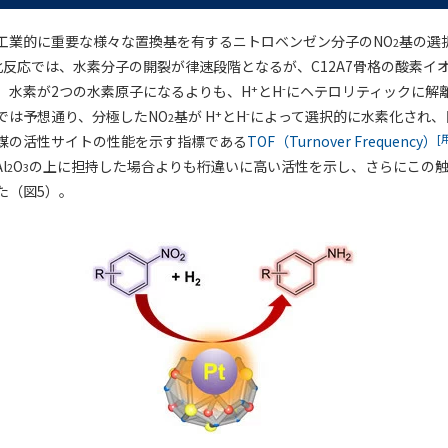
工業的に重要な様々な置換基を有するニトロベンゼン分子のNO
基の選
2
化反応では、水素分子の開裂が律速段階となるが、C12A7骨格の酸素イ
+
-
、水素が2つの水素原子になるよりも、H
とH
にヘテロリティックに解
+
-
では予想通り、分極したNO
基が H
とH
によって選択的に水素化され、
2
[
媒の活性サイトの性能を示す指標である
TOF（Turnover Frequency）
l
O
の上に担持した場合よりも桁違いに高い活性を示し、さらにこの
2
3
た（図5）。