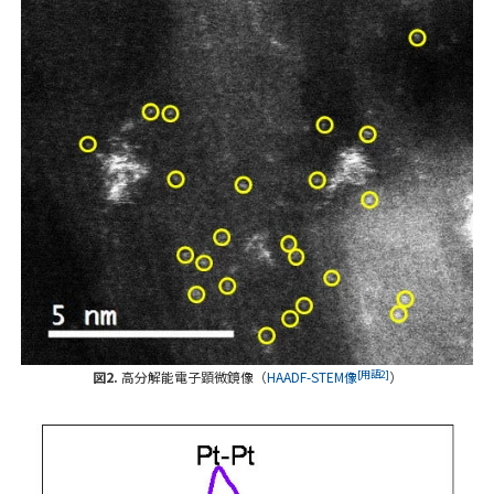
[用語2]
図2.
高分解能電子顕微鏡像（
HAADF-STEM像
）