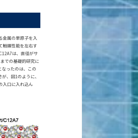
る金属の単原子を入
て触媒性能を左右す
C12A7は、直径がサ
れまでの基礎的研究に
となったのは、この
さが、図1のように、
の入口に入れ込ん