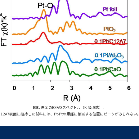
図3.
白金のEXFASスペクトル（K-吸収端）。
C12A7表面に担持した試料には、Pt-Ptの距離に相当する位置にピークがみられない