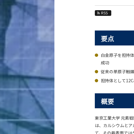
教育
RSS
教員・研究室
未来
要点
入学案内
材料系 News
白金原子を担持
成功
News 一覧
カテゴリ別
従来の単原子触
課程別
担持体として12Ca
月別
概要
イベントカレンダー
東京工業大学 元素
は、カルシウムとアルミ
て、その最表面では