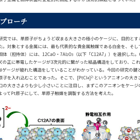
プローチ
研究では、単原子がちょうど収まる大きさの極小のケージに、目的とす
た。対象とする金属には、最も代表的な貴金属触媒である白金を、そし
体（担持体）には、12CaO・7Al
O
（以下「C12A7」）を選択した。
2
3
ズの正に帯電したケージが3次元的に繋がった結晶構造をしており、こ
はゲージが破れた構造をしていることがわかっている。今回の研究の鍵
2-
子を入れ込むことであった。そこで、[PtCl
]
というアニオンの大き
4
口の大きさよりも少し小さいことに注目し、まずこのアニオンをケージ
よってPt原子にして、単原子触媒を調製する方法を考えた。