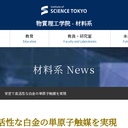
物質理工学院 - 材料系
教育
教員・研究室
未
Education
Faculty and Laboratories
Fut
材料系 News
安定で高活性な白金の単原子触媒を実現
活性な白金の単原子触媒を実現