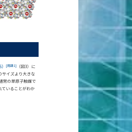
[用語1]
S）
（図3）に
のサイズより大きな
通常の単原子触媒で
れていることがわか