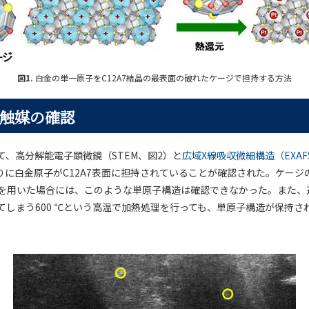
図1.
白金の単一原子をC12A7結晶の最表面の破れたケージで担持する方法
触媒の確認
て、高分解能電子顕微鏡（STEM、図2）と
広域X線吸収微細構造（EXAF
りに白金原子がC12A7表面に担持されていることが確認された。ケージ
ンを用いた場合には、このような単原子構造は確認できなかった。また、
てしまう600 ℃という高温で加熱処理を行っても、単原子構造が保持さ