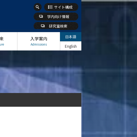
サイト構成
学内向け情報
研究室検索
日本語
来
入学案内
ure
Admissions
English