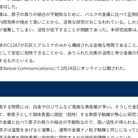
成功した。
媒は、原子の周りの結合が不飽和なために、バルクの金属に比べて圧倒
利用効率が極めて高いことから、活発な研究がおこなわれている。しか
が凝集してしまい、活性が低下することが問題であった。本研究成果は
体のC12A7が石灰とアルミナのみから構成される安価な物質であること
として安定に担持できることから、ありふれた元素の活用と希少金属の
するものといえる。
誌
Nature Communications
にて2月24日にオンライン公開された。
能する物質には、白金やロジウムなど高価な貴金属が多い。そうした金
て、単原子として固体表面に固定（担持）する単原子触媒が熱心に研究
の金属と比べて原子の周りの結合が不飽和なので、高い活性が得られる
原子は温度をあげると凝集し、通常の金属ナノ粒子触媒と同じになって
原子金属を固体表面に安定的に固定するかが技術的課題となっていた。