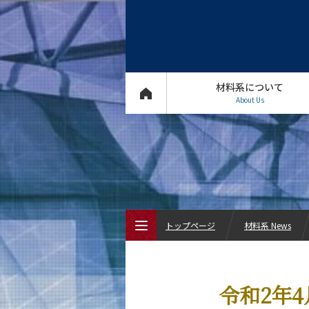
材料系について
About Us
トップページ
材料系 News
トップページ
令和2年
材料系について