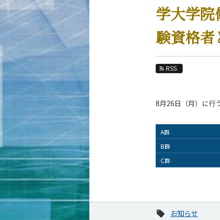
教育
学大学院
教員・研究室
験資格者
未来
入学案内
RSS
材料系 News
News 一覧
8月26日（月）に
カテゴリ別
課程別
A群
月別
B群
C群
イベントカレンダー
お知らせ