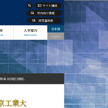
サイト構成
学内向け情報
研究室検索
日本語
来
入学案内
ure
Admissions
English
系 B日程口頭試...
京工業大