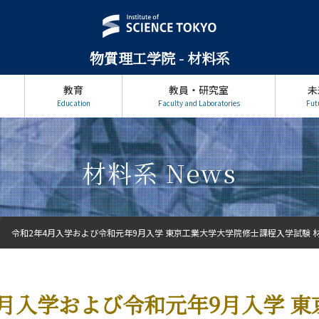
物質理工学院 - 材料系
教育
教員・研究室
未
Education
Faculty and Laboratories
Fut
材料系 News
令和2年4月入学および令和元年9月入学 東京工業大学大学院修士課程入学試験 材料
4月入学および令和元年9月入学 東