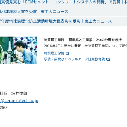
境賞優秀賞を「ECMセメント・コンクリートシステムの開発」で受賞｜材料
回地球環境大賞を受賞｜東工大ニュース
7年度地球温暖化防止活動環境大臣表彰を受彰｜東工大ニュース
物質理工学院 ―理学系と工学系、2つの分野を包括―
2016年4月に新たに発足した物質理工学院について紹
物質理工学院
学院・系及びリベラルアーツ研究教育院
料系 坂井悦郎
i@ceram.titech.ac.jp
3368