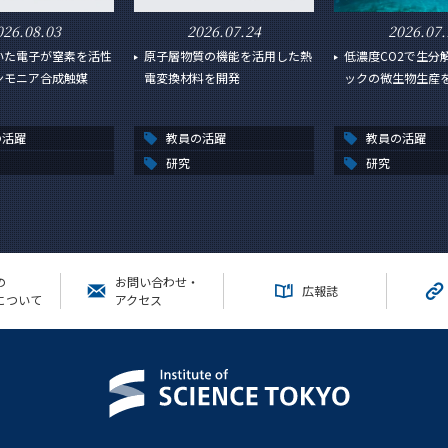
026.08.03
2026.07.24
2026.07.
いた電子が窒素を活性
原子層物質の機能を活用した熱
低濃度CO2で生分
ンモニア合成触媒
電変換材料を開発
ックの微生物生産
の活躍
教員の活躍
教員の活躍
研究
研究
の
お問い合わせ・
広報誌
について
アクセス