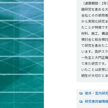
（通算期間：2年
礎研究を進める
会社とその使用
から実用化研究
たことが特徴で
材料、施工、構
検討会と総合検
て研究を進めた
います。高炉ス
一先生と大門正
て来た研究です
いたことは非常
続性が大切だと
坂井・宮内研
研究者詳細情報（ST