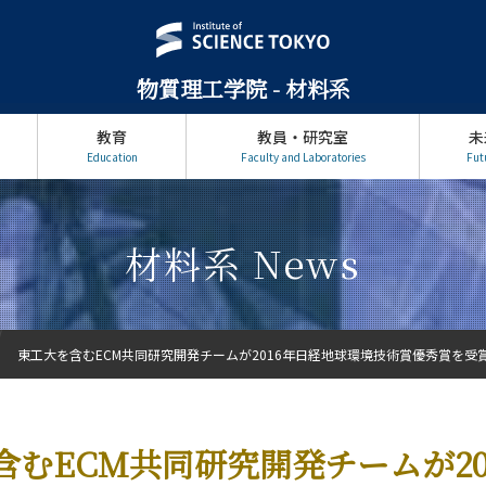
物質理工学院 - 材料系
教育
教員・研究室
未
Education
Faculty and Laboratories
Fut
材料系 News
東工大を含むECM共同研究開発チームが2016年日経地球環境技術賞優秀賞を受
含むECM共同研究開発チームが20