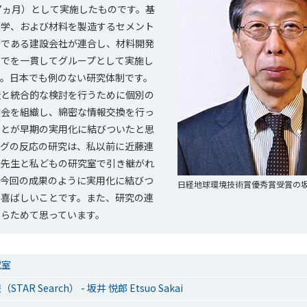
7ヵ月）として実施したものです。基
大学、および材料を製造するセメント
者である建設会社が連合し、材料開発
までを一貫してグループとして実施し
す。日本でも例のない研究体制です。
造と統合的な検討を行うために個別の
討会を組織し、綿密な情報交換を行っ
ことが早期の実用化に結びついたと思
ラグの反応の研究は、私以前に近藤連
機先生と私どもの研究室で引き継がれ
。今回の成果のように実用化に結びつ
日経地球環境技術賞優秀賞受賞の
に喜ばしいことです。また、研究の連
あらためて思っています。
究室
AR Search） - 坂井 悦郎 Etsuo Sakai