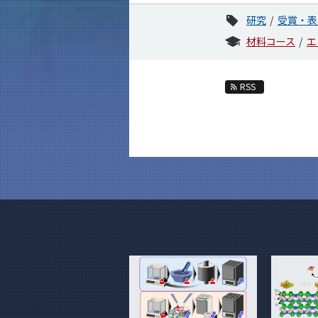
研究
受賞・表
材料コース
エ
RSS