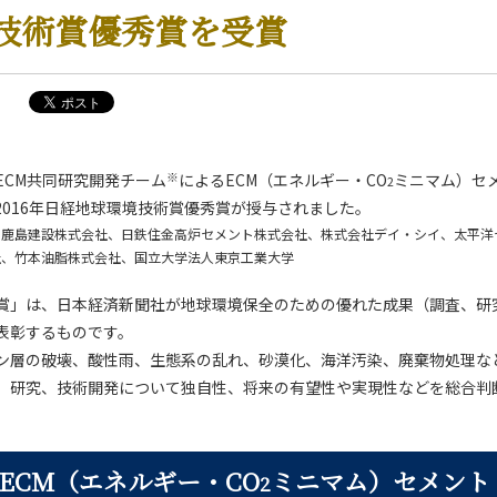
技術賞優秀賞を受賞
※
ECM共同研究開発チーム
によるECM（エネルギー・CO
ミニマム）セ
2
2016年日経地球環境技術賞優秀賞が授与されました。
、鹿島建設株式会社、日鉄住金高炉セメント株式会社、株式会社デイ・シイ、太平洋
社、竹本油脂株式会社、国立大学法人東京工業大学
賞」は、日本経済新聞社が地球環境保全のための優れた成果（調査、研
表彰するものです。
ン層の破壊、酸性雨、生態系の乱れ、砂漠化、海洋汚染、廃棄物処理な
、研究、技術開発について独自性、将来の有望性や実現性などを総合判
ECM（エネルギー・CO
ミニマム）セメント
2