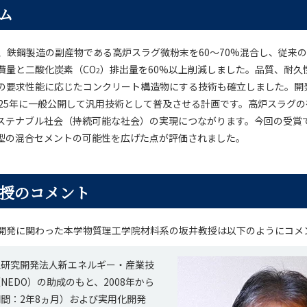
ム
は、鉄鋼製造の副産物である高炉スラグ微粉末を60～70%混合し、従来
費量と二酸化炭素（CO
）排出量を60%以上削減しました。品質、耐久
2
の要求性能に応じたコンクリート構造物にする技術も確立しました。開発
025年に一般公開して汎用技術として普及させる計画です。高炉スラグ
ステナブル社会（持続可能な社会）の実現につながります。今回の受賞
型の混合セメントの可能性を広げた点が評価されました。
授のコメント
開発に関わった本学物質理工学院材料系の坂井教授は以下のようにコメ
立研究開発法人新エネルギー・産業技
NEDO）の助成のもと、2008年から
間：2年8ヵ月）および実用化開発