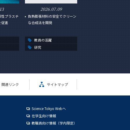
13
2026.07.09
解性プラスチ
負熱膨張材料の安全でクリーン
を促進
な合成法を開発
教員の活躍
研究
関連リンク
サイトマップ
Science Tokyo Webヘ
在学生向け情報
教職員向け情報（学内限定）