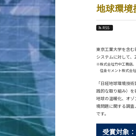
教育
地球環境
教員・研究室
未来
RSS
入学案内
東京工業大学を含む
材料系 News
システムに対して、
News 一覧
※
株式会社竹中工務店
住金セメント株式会
カテゴリ別
課程別
「日経地球環境技術
月別
践的な取り組み）を
地球の温暖化、オゾ
イベントカレンダー
境問題に関する調査
です。
受賞対象：