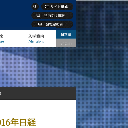
サイト構成
学内向け情報
研究室検索
日本語
来
入学案内
ure
Admissions
English
賞
16年日経