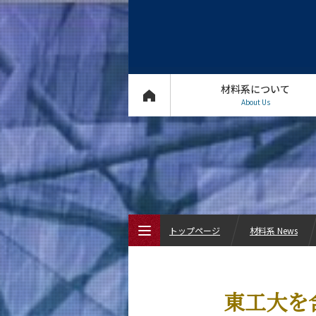
材料系について
About Us
トップページ
材料系 News
トップページ
東工大を
材料系について