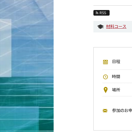
教育
RSS
教員・研究室
材料コース
未来
入学案内
材料系 News
日程
イベントカレンダー
今後のイベント
時間
今後の課程別イベント
場所
年別アーカイブ
参加のお