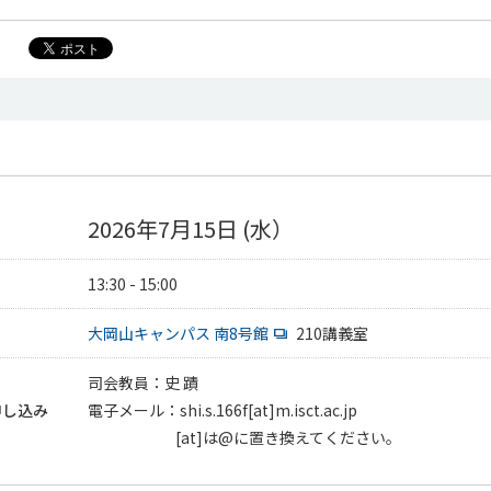
2026年7月15日 (水）
13:30 - 15:00
大岡山キャンパス 南8号館
210講義室
司会教員：史 蹟
申し込み
電子メール：shi.s.166f[at]m.isct.ac.jp
[at]は@に置き換えてください。