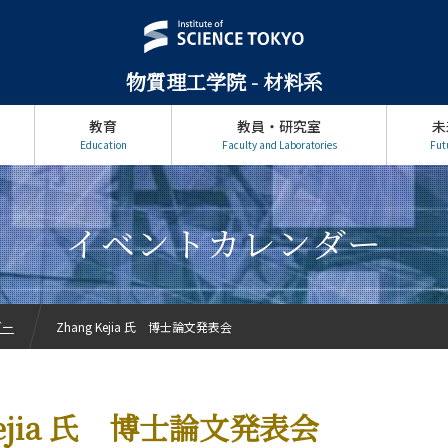
物質理工学院 - 材料系
教育
教員・研究室
未
Education
Faculty and Laboratories
Fut
イベントカレンダー
ダー
Zhang Kejia 氏 博士論文発表会
Kejia 氏 博士論文発表会