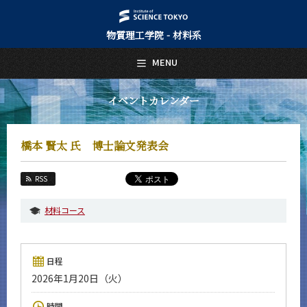
物質理工学院 - 材料系
日本語
English
MENU
トップページ
Top Page
イベントカレンダー
材料系について
About Us
橋本 賢太 氏 博士論文発表会
教育
Education
RSS
教員・研究室
Faculty and Laboratories
材料コース
未来
Future
日程
入学案内
2026年1月20日（火）
Admissions
材料系 News
時間