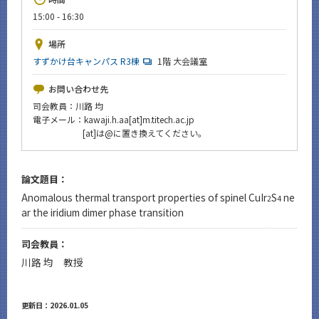
News
15:00 - 16:30
イベントカレンダー
場所
Event Calendar
すずかけ台キャンパス R3棟
1階 大会議室
今後のイベント
お問い合わせ先
今後の課程別イベント
司会教員：川路 均
電子メール：kawaji.h.aa[at]m.titech.ac.jp
年別アーカイブ
[at]は@に置き換えてください。
論文題目：
Anomalous thermal transport properties of spinel CuIr
S
ne
サイト構成
2
4
ar the iridium dimer phase transition
CLOSE
司会教員：
川路 均 教授
更新日：2026.01.05