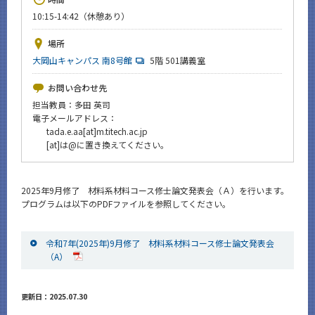
News
10:15-14:42（休憩あり）
イベントカレンダー
場所
Event Calendar
大岡山キャンパス 南8号館
5階 501講義室
今後のイベント
お問い合わせ先
今後の課程別イベント
担当教員：多田 英司
電子メールアドレス：
年別アーカイブ
tada.e.aa[at]m.titech.ac.jp
[at]は@に置き換えてください。
2025年9月修了 材料系材料コース修士論文発表会（Ａ）を行います。
サイト構成
プログラムは以下のPDFファイルを参照してください。
CLOSE
令和7年(2025年)9月修了 材料系材料コース修士論文発表会
（A）
更新日：2025.07.30