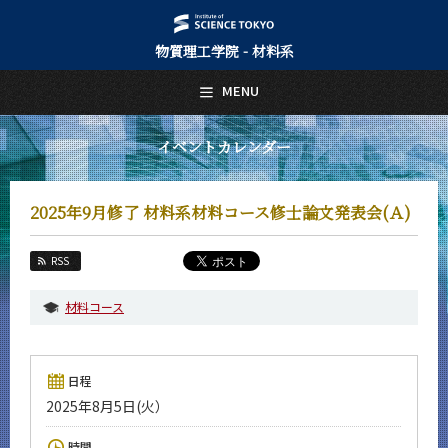
物質理工学院 - 材料系
日本語
English
MENU
トップページ
Top Page
イベントカレンダー
材料系について
About Us
2025年9月修了 材料系材料コース修士論文発表会(Ａ)
教育
Education
RSS
教員・研究室
Faculty and Laboratories
材料コース
未来
Future
日程
入学案内
2025年8月5日(火）
Admissions
材料系 News
時間