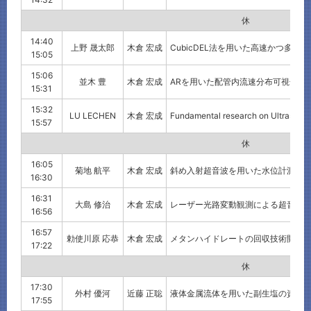
休 憩
14:40
上野 晟太郎
木倉 宏成
CubicDEL法を用いた高速かつ多
15:05
15:06
並木 豊
木倉 宏成
ARを用いた配管内流速分布可視化に
15:31
15:32
LU LECHEN
木倉 宏成
Fundamental research on Ultrasonic
15:57
休 憩
16:05
菊地 航平
木倉 宏成
斜め入射超音波を用いた水位計測技
16:30
16:31
大島 修治
木倉 宏成
レーザー光路変動観測による超音波
16:56
16:57
勅使川原 応恭
木倉 宏成
メタンハイドレートの回収技術開発
17:22
休 憩
17:30
外村 優河
近藤 正聡
液体金属流体を用いた副生塩の資源
17:55