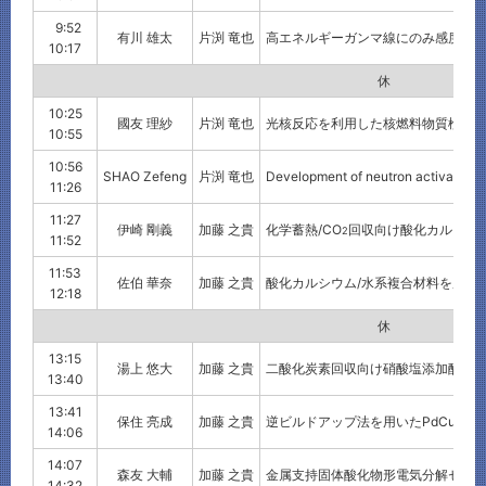
9:52
有川 雄太
片渕 竜也
高エネルギーガンマ線にのみ感度の
10:17
休 憩
10:25
國友 理紗
片渕 竜也
光核反応を利用した核燃料物質検知
10:55
10:56
SHAO Zefeng
片渕 竜也
Development of neutron activation te
11:26
11:27
伊崎 剛義
加藤 之貴
化学蓄熱/CO
回収向け酸化カルシウ
2
11:52
11:53
佐伯 華奈
加藤 之貴
酸化カルシウム/水系複合材料を用い
12:18
休 憩
13:15
湯上 悠大
加藤 之貴
二酸化炭素回収向け硝酸塩添加酸化
13:40
13:41
保住 亮成
加藤 之貴
逆ビルドアップ法を用いたPdCu水
14:06
14:07
森友 大輔
加藤 之貴
金属支持固体酸化物形電気分解セル
14:32