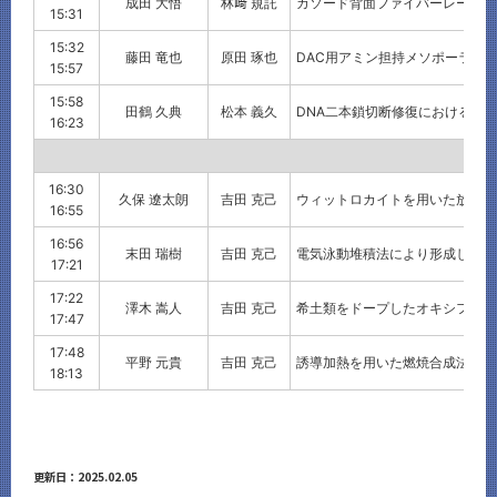
成田 大悟
林﨑 規託
カソード背面ファイバーレーザー
15:31
15:32
藤田 竜也
原田 琢也
DAC用アミン担持メソポーラスC
15:57
15:58
田鶴 久典
松本 義久
DNA二本鎖切断修復におけるXR
16:23
16:30
久保 遼太朗
吉田 克己
ウィットロカイトを用いた放射性
16:55
16:56
末田 瑞樹
吉田 克己
電気泳動堆積法により形成したTi
17:21
17:22
澤木 嵩人
吉田 克己
希土類をドープしたオキシフッ化
17:47
17:48
平野 元貴
吉田 克己
誘導加熱を用いた燃焼合成法によ
18:13
更新日：2025.02.05