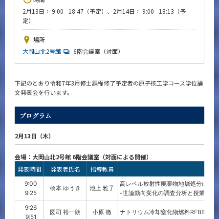
News
2月13日： 9:00 - 18:47（予定）、2月14日： 9:00 - 18:13（予
定）
イベントカレンダー
Event Calendar
場所
大岡山北2号館
6階会議室（対面）
今後のイベント
今後の課程別イベント
下記のとおり令和7年3月修士課程修了予定者の原子核工学コース学位論
年別アーカイブ
文発表会を行います。
プログラム
サイト構成
2月13日（木）
会場：大岡山北2号館 6階会議室（対面による開催）
CLOSE
発表時間
発表者氏名
指導教員
9:00
高レベル放射性廃棄物地層処分に係
橋本 ゆうき
池上 雅子
9:25
-世論動向変化の調査分析と授業実施
9:26
図司 裕一朗
小原 徹
ナトリウム冷却窒化物燃料RFBBの
9:51