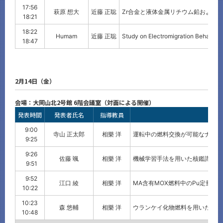
17:56
萩原 想大
近藤 正聡
Zr合金と液体金属リチウム鉛および
18:21
18:22
Humam
近藤 正聡
Study on Electromigration Behavior 
18:47
2月14日（金）
会場：大岡山北2号館 6階会議室（対面による開催）
発表時間
発表者氏名
指導教員
9:00
寺山 正太郎
相樂 洋
運転中の燃料交換が可能なナトリウム冷
9:25
9:26
佐藤 颯
相樂 洋
機械学習手法を用いた核鑑識のた
9:51
9:52
江口 綾
相樂 洋
MA含有MOX燃料中のPu定量
10:22
10:23
森 悠輔
相樂 洋
ウランケイ化物燃料を用いた大型
10:48