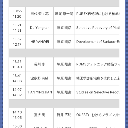
10:55
田代 梨々花
鷹尾 康一朗
PUREX再処理における核燃料物
11:20
11:21
Du Yongnan
塚原 剛彦
Selective Recovery of Platinum 
11:51
11:52
HE YANWEI
塚原 剛彦
Development of Surface-Enhanc
12:17
13:15
長川 歩
塚原 剛彦
PDMSフォトニック結晶フィル
13:40
13:41
波多野 有紗
塚原 剛彦
核医学診断治療を志向した新規ホ
14:06
14:07
TIAN YINGJIAN
塚原 剛彦
Studies on Selective Recovery o
14:32
14:40
蒲沢 明
筒井 広明
QUESTにおけるプラズマ撮像
15:05
15:06