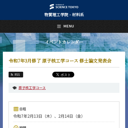
物質理工学院 - 材料系
日本語
English
MENU
トップページ
Top Page
イベントカレンダー
材料系について
About Us
令和7年3月修了 原子核工学コース 修士論文発表会
教育
Education
RSS
教員・研究室
Faculty and Laboratories
原子核工学コース
未来
Future
日程
入学案内
令和7年2月13日（木）、2月14日（金）
Admissions
材料系 News
時間