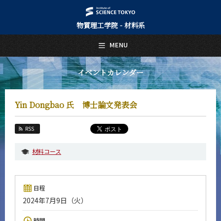
物質理工学院 - 材料系
日本語
English
MENU
トップページ
Top Page
イベントカレンダー
材料系について
About Us
Yin Dongbao 氏 博士論文発表会
教育
Education
RSS
教員・研究室
Faculty and Laboratories
材料コース
未来
Future
日程
入学案内
2024年7月9日（火）
Admissions
材料系 News
時間