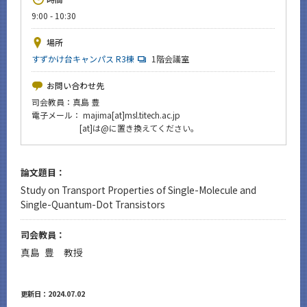
News
9:00 - 10:30
イベントカレンダー
場所
Event Calendar
すずかけ台キャンパス R3棟
1階会議室
今後のイベント
お問い合わせ先
今後の課程別イベント
司会教員：真島 豊
電子メール： majima[at]msl.titech.ac.jp
年別アーカイブ
[at]は@に置き換えてください。
論文題目：
Study on Transport Properties of Single-Molecule and
サイト構成
Single-Quantum-Dot Transistors
CLOSE
司会教員：
真島 豊 教授
更新日：2024.07.02