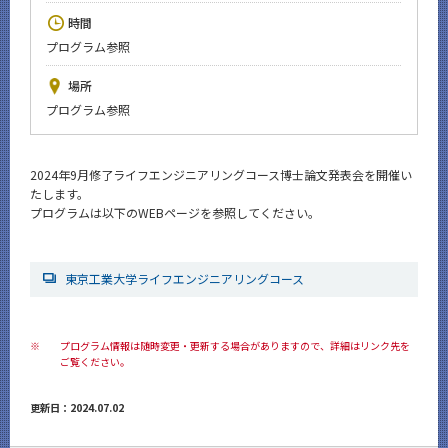
News
時間
プログラム参照
イベントカレンダー
Event Calendar
場所
今後のイベント
プログラム参照
今後の課程別イベント
2024年9月修了ライフエンジニアリングコース博士論文発表会を開催い
年別アーカイブ
たします。
プログラムは以下のWEBページを参照してください。
サイト構成
東京工業大学ライフエンジニアリングコース
CLOSE
※
プログラム情報は随時変更・更新する場合がありますので、詳細はリンク先を
ご覧ください。
更新日：2024.07.02