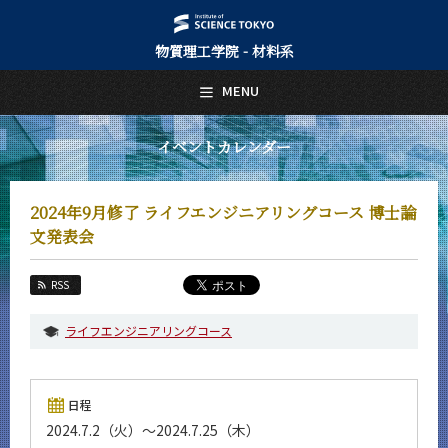
物質理工学院 - 材料系
日本語
English
MENU
トップページ
Top Page
イベントカレンダー
材料系について
About Us
2024年9月修了 ライフエンジニアリングコース 博士論
教育
文発表会
Education
教員・研究室
RSS
Faculty and Laboratories
ライフエンジニアリングコース
未来
Future
入学案内
日程
Admissions
2024.7.2（火）～2024.7.25（木）
材料系 News