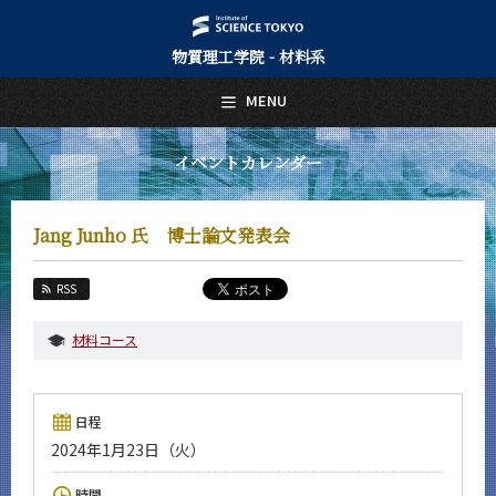
物質理工学院 - 材料系
日本語
English
MENU
トップページ
Top Page
イベントカレンダー
材料系について
About Us
Jang Junho 氏 博士論文発表会
教育
Education
RSS
教員・研究室
Faculty and Laboratories
材料コース
未来
Future
日程
入学案内
2024年1月23日（火）
Admissions
材料系 News
時間