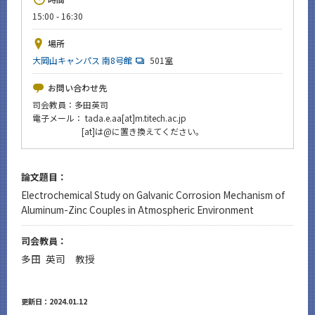
News
15:00 - 16:30
イベントカレンダー
場所
Event Calendar
大岡山キャンパス 南8号館
501室
今後のイベント
お問い合わせ先
今後の課程別イベント
司会教員：多田英司
電子メール： tada.e.aa[at]m.titech.ac.jp
年別アーカイブ
[at]は@に置き換えてください。
論文題目：
Electrochemical Study on Galvanic Corrosion Mechanism of
サイト構成
Aluminum-Zinc Couples in Atmospheric Environment
CLOSE
司会教員：
多田 英司 教授
更新日：2024.01.12