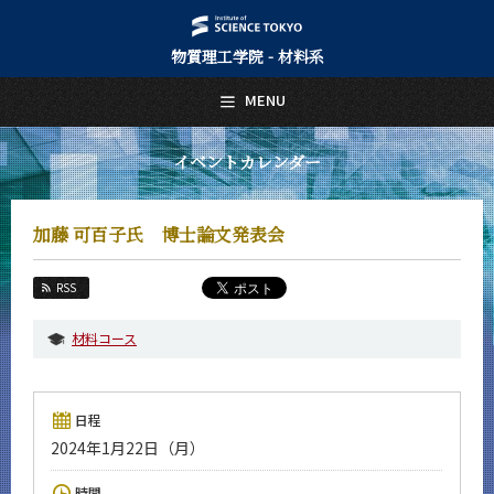
物質理工学院 - 材料系
日本語
English
MENU
トップページ
Top Page
イベントカレンダー
材料系について
About Us
加藤 可百子氏 博士論文発表会
教育
Education
RSS
教員・研究室
Faculty and Laboratories
材料コース
未来
Future
日程
入学案内
2024年1月22日（月）
Admissions
材料系 News
時間