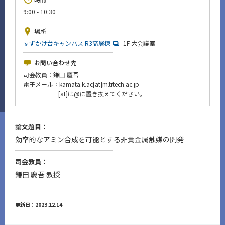
News
9:00 - 10:30
イベントカレンダー
場所
Event Calendar
すずかけ台キャンパス R3高層棟
1F 大会議室
今後のイベント
お問い合わせ先
今後の課程別イベント
司会教員：鎌田 慶吾
電子メール：kamata.k.ac[at]m.titech.ac.jp
年別アーカイブ
[at]は@に置き換えてください。
論文題目：
効率的なアミン合成を可能とする非貴金属触媒の開発
サイト構成
司会教員：
CLOSE
鎌田 慶吾 教授
更新日：2023.12.14