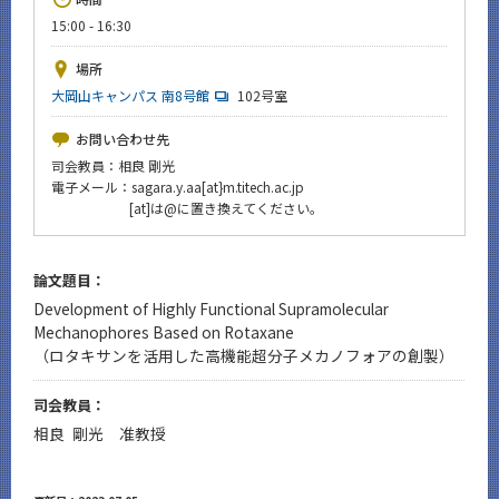
News
15:00 - 16:30
イベントカレンダー
場所
Event Calendar
大岡山キャンパス 南8号館
102号室
今後のイベント
お問い合わせ先
今後の課程別イベント
司会教員：相良 剛光
電子メール：sagara.y.aa[at}m.titech.ac.jp
年別アーカイブ
[at]は@に置き換えてください。
論文題目：
Development of Highly Functional Supramolecular
サイト構成
Mechanophores Based on Rotaxane
（ロタキサンを活用した高機能超分子メカノフォアの創製）
CLOSE
司会教員：
相良 剛光 准教授