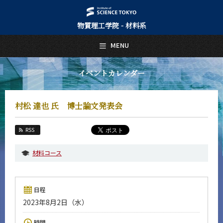
物質理工学院 - 材料系
日本語
English
MENU
トップページ
Top Page
イベントカレンダー
材料系について
About Us
村松 達也 氏 博士論文発表会
教育
Education
RSS
教員・研究室
Faculty and Laboratories
材料コース
未来
Future
日程
入学案内
2023年8月2日（水）
Admissions
材料系 News
時間