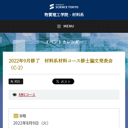
物質理工学院 - 材料系
日本語
English
MENU
トップページ
Top Page
イベントカレンダー
材料系について
About Us
2022年9月修了 材料系材料コース修士論文発表会
教育
（C-2）
Education
教員・研究室
RSS
Faculty and Laboratories
材料コース
未来
Future
入学案内
日程
Admissions
2022年8月9日（火）
材料系 News