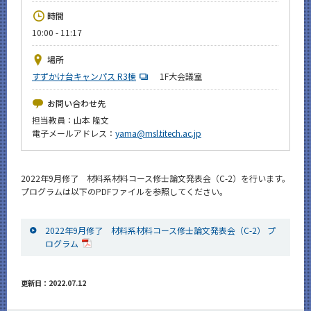
News
時間
10:00 - 11:17
イベントカレンダー
Event Calendar
場所
今後のイベント
すずかけ台キャンパス R3棟
1F大会議室
今後の課程別イベント
お問い合わせ先
担当教員：山本 隆文
年別アーカイブ
電子メールアドレス：
yama@msl.titech.ac.jp
2022年9月修了 材料系材料コース修士論文発表会（C-2）を行います。
プログラムは以下のPDFファイルを参照してください。
サイト構成
2022年9月修了 材料系材料コース修士論文発表会（C-2） プ
CLOSE
ログラム
更新日：2022.07.12