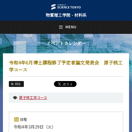
物質理工学院 - 材料系
日本語
English
MENU
トップページ
Top Page
イベントカレンダー
材料系について
About Us
令和4年6月博士課程修了予定者論文発表会 原子核工
教育
学コース
Education
教員・研究室
RSS
Faculty and Laboratories
原子核工学コース
未来
Future
入学案内
日程
Admissions
令和4年3月29日（火）
材料系 News