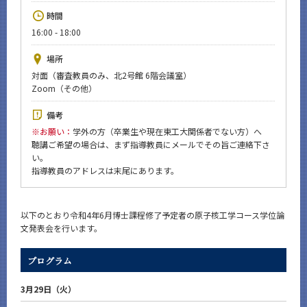
News
時間
16:00 - 18:00
イベントカレンダー
Event Calendar
場所
今後のイベント
対面（審査教員のみ、北2号館 6階会議室）
Zoom（その他）
今後の課程別イベント
備考
年別アーカイブ
※
お願い：
学外の方（卒業生や現在東工大関係者でない方）へ
聴講ご希望の場合は、まず指導教員にメールでその旨ご連絡下さ
い。
指導教員のアドレスは末尾にあります。
サイト構成
以下のとおり令和4年6月博士課程修了予定者の原子核工学コース学位論
文発表会を行います。
CLOSE
プログラム
3月29日（火）