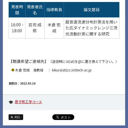
発表時
発表者氏
指導教員
論文題目
間
名
超音波流速分布計測法を用い
16:00 -
荘司 成
木倉 宏
た広ダイナミックレンジ三次
18:00
熙
成
元流動計測に関する研究
【聴講希望ご連絡先】
（送信時には(at)を@に置き換えて下さい。）
木倉 宏成 准教授 ： kikura(at)zc.iir.titech.ac.jp
更新日：2022.03.10
原子核工学コース
RSS