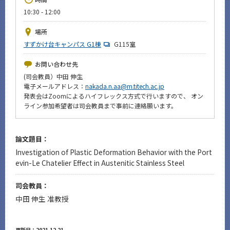
News
10:30 - 12:00
イベントカレンダー
場所
Event Calendar
すずかけ台キャンパス G1棟
G115室
今後のイベント
お問い合わせ先
今後の課程別イベント
(司会教員）中田 伸生
電子メールアドレス：
nakada.n.aa@m.titech.ac.jp
年別アーカイブ
発表会はZoomによるハイフレックス方式で行いますので、 オン
ライン参加希望者は司会教員まで事前に連絡願います。
論文題目：
サイト構成
Investigation of Plastic Deformation Behavior with the Port
evin-Le Chatelier Effect in Austenitic Stainless Steel
CLOSE
司会教員：
中田 伸生 准教授
更新日：2021.12.21