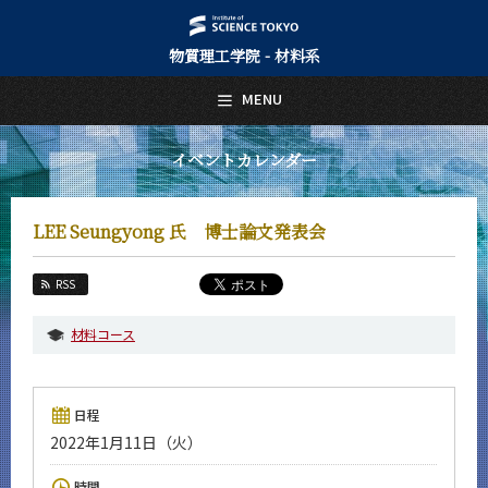
物質理工学院 - 材料系
日本語
English
MENU
トップページ
Top Page
イベントカレンダー
材料系について
About Us
LEE Seungyong 氏 博士論文発表会
教育
Education
RSS
教員・研究室
Faculty and Laboratories
材料コース
未来
Future
日程
入学案内
2022年1月11日（火）
Admissions
材料系 News
時間