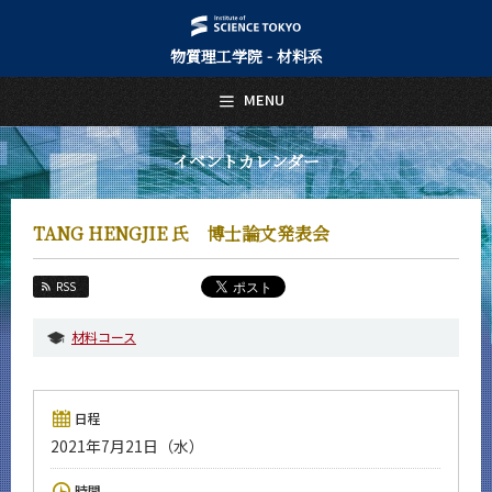
物質理工学院 - 材料系
日本語
English
MENU
トップページ
Top Page
イベントカレンダー
材料系について
About Us
TANG HENGJIE 氏 博士論文発表会
教育
Education
RSS
教員・研究室
Faculty and Laboratories
材料コース
未来
Future
日程
入学案内
2021年7月21日（水）
Admissions
材料系 News
時間