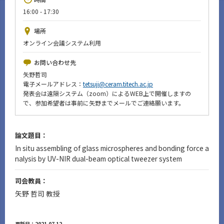
News
16:00 - 17:30
イベントカレンダー
場所
Event Calendar
オンライン会議システム利用
今後のイベント
お問い合わせ先
今後の課程別イベント
矢野哲司
電子メールアドレス：
tetsuji@ceram.titech.ac.jp
年別アーカイブ
発表会は遠隔システム（zoom）によるWEB上で開催しますの
で、参加希望者は事前に矢野までメールでご連絡願います。
論文題目：
サイト構成
In situ assembling of glass microspheres and bonding force a
nalysis by UV-NIR dual-beam optical tweezer system
CLOSE
司会教員：
矢野 哲司 教授
更新日：2021.07.12