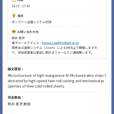
News
16:15 - 17:45
イベントカレンダー
場所
Event Calendar
オンライン会議システム利用
今後のイベント
お問い合わせ先
今後の課程別イベント
熊井 真次
電子メールアドレス：
kumai.s.aa@m.titech.ac.jp
年別アーカイブ
発表会は遠隔システム（zoom）によるWEB上で開催しますの
で、参加希望者は事前に熊井までメールでご連絡願います。
論文題目：
サイト構成
Microstructure of high-manganese Al-Mn based alloy strips f
abricated by high-speed twin-roll casting and mechanical pr
operties of their cold-rolled sheets
CLOSE
司会教員：
熊井 真次 教授