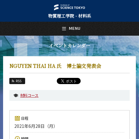
物質理工学院 - 材料系
日本語
English
MENU
トップページ
Top Page
イベントカレンダー
材料系について
About Us
NGUYEN THAI HA 氏 博士論文発表会
教育
Education
RSS
教員・研究室
Faculty and Laboratories
材料コース
未来
Future
日程
入学案内
2021年6月28日（月）
Admissions
材料系 News
時間