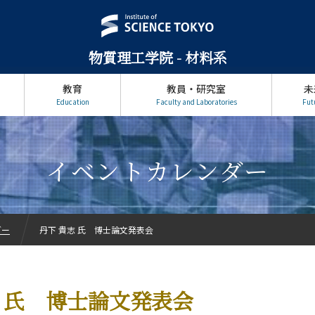
物質理工学院 - 材料系
教育
教員・研究室
未
Education
Faculty and Laboratories
Fut
イベントカレンダー
ダー
丹下 貴志 氏 博士論文発表会
志 氏 博士論文発表会