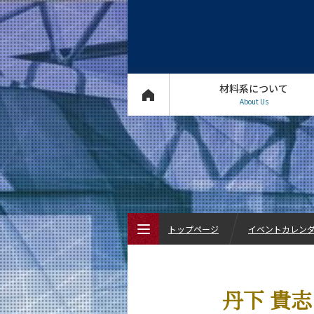
材料系について
About Us
トップページ
イベントカレン
トップページ
丹下 貴
材料系について