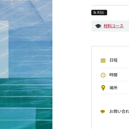
教育
RSS
教員・研究室
材料コース
未来
入学案内
材料系 News
日程
イベントカレンダー
今後のイベント
時間
今後の課程別イベント
場所
年別アーカイブ
お問い合