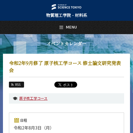
物質理工学院 - 材料系
日本語
English
MENU
トップページ
Top Page
イベントカレンダー
材料系について
About Us
令和2年9月修了 原子核工学コース 修士論文研究発表
教育
会
Education
教員・研究室
RSS
Faculty and Laboratories
原子核工学コース
未来
Future
入学案内
日程
Admissions
令和2年8月3日（月）
材料系 News