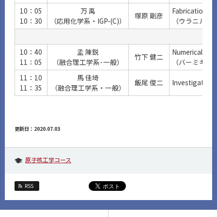
10：05
万 禹
Fabrication of 
塚原 剛彦
10：30
（応用化学系・IGP-(C)）
（ウラニルイ
10：40
孟 陳鋭
Numerical stud
竹下 健二
11：05
（融合理工学系･一般）
（バーミキュ
11：10
馬 佳埼
飯尾 俊二
Investigation 
11：35
（融合理工学系・一般）
更新日：2020.07.03
原子核工学コース
RSS