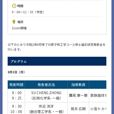
News
時間
9：00～11：35（予定）
イベントカレンダー
Event Calendar
場所
今後のイベント
Zoom開催
今後の課程別イベント
以下のとおり令和2年9月修了の原子核工学コース修士論文研究発表会を
年別アーカイブ
行います。
プログラム
サイト構成
8月3日（月）
発表時間
発表者氏名
指導教員
CLOSE
9：00
SU CHENG ZHONG
鷹尾 康一朗
鉄族錯体を利
9：25
（応用化学系･一般）
9：30
宗近 洸洋
筒井 広明
小型トカマク装
10：00
（融合理工学系・一般）