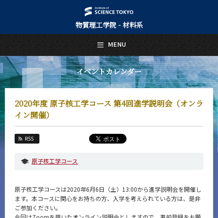
物質理工学院 - 材料系
日本語
English
MENU
トップページ
Top Page
イベントカレンダー
材料系について
About Us
2020年度 原子核工学コース 第4回進学説明会（オンラ
教育
イン開催）
Education
教員・研究室
RSS
Faculty and Laboratories
原子核工学コース
未来
Future
原子核工学コースは2020年6月6日（土）13:00から進学説明会を開催し
入学案内
ます。本コースに関心をお持ちの方、入学を考えられている方は、是非
Admissions
ご参加ください。
今回はZoomを用いたオンライン説明会としますので、事前登録をお願
材料系 News