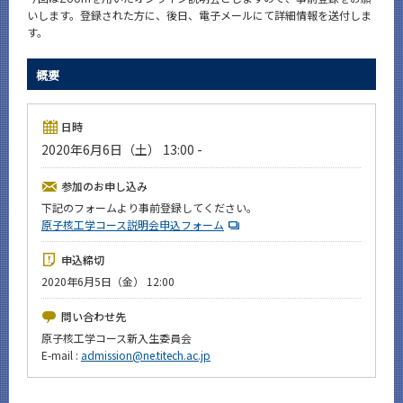
News
いします。登録された方に、後日、電子メールにて詳細情報を送付しま
す。
イベントカレンダー
Event Calendar
概要
今後のイベント
日時
今後の課程別イベント
2020年6月6日（土） 13:00 -
年別アーカイブ
参加のお申し込み
下記のフォームより事前登録してください。
原子核工学コース説明会申込フォーム
サイト構成
申込締切
2020年6月5日（金） 12:00
CLOSE
問い合わせ先
原子核工学コース新入生委員会
E-mail :
admission@ne.titech.ac.jp