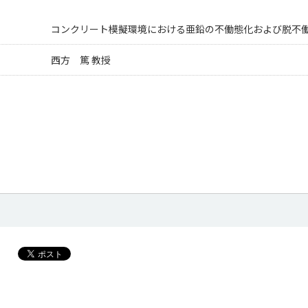
コンクリート模擬環境における亜鉛の不働態化および脱不
西方 篤 教授