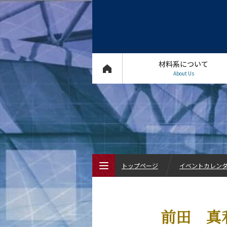
材料系について
About Us
トップページ
イベントカレン
トップページ
前田 真
材料系について