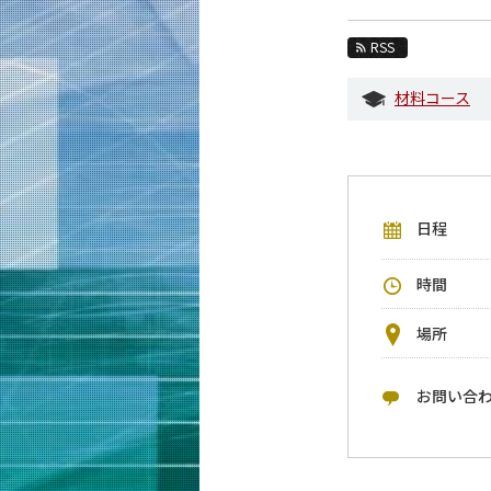
教育
RSS
教員・研究室
材料コース
未来
入学案内
材料系 News
日程
イベントカレンダー
今後のイベント
時間
今後の課程別イベント
場所
年別アーカイブ
お問い合