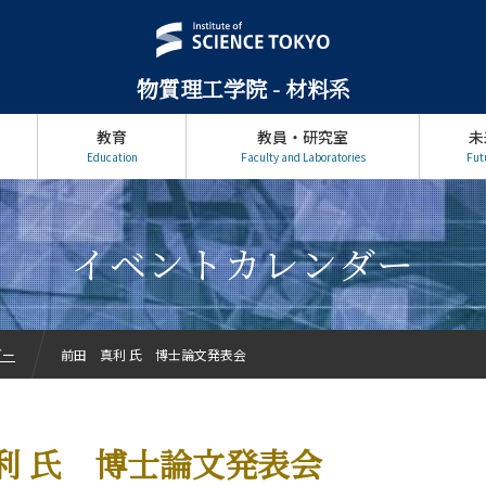
物質理工学院 - 材料系
教育
教員・研究室
未
Education
Faculty and Laboratories
Fut
イベントカレンダー
ダー
前田 真利 氏 博士論文発表会
利 氏 博士論文発表会