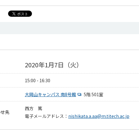
2020年1月7日（火）
15:00 - 16:30
大岡山キャンパス 南8号館
5階 501室
西方 篤
わせ先
電子メールアドレス：
nishikata.a.aa@m.titech.ac.jp