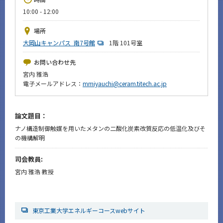
News
10:00 - 12:00
イベントカレンダー
場所
Event Calendar
大岡山キャンパス 南7号館
1階 101号室
今後のイベント
お問い合わせ先
今後の課程別イベント
宮内 雅浩
電子メールアドレス：
mmiyauchi@ceram.titech.ac.jp
年別アーカイブ
論文題目：
ナノ構造制御触媒を用いたメタンの二酸化炭素改質反応の低温化及びそ
の機構解明
サイト構成
司会教員:
CLOSE
宮内 雅浩 教授
東京工業大学エネルギーコースwebサイト