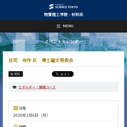
物質理工学院 - 材料系
日本語
English
MENU
トップページ
Top Page
イベントカレンダー
材料系について
About Us
庄司 州作 氏 博士論文発表会
教育
Education
RSS
教員・研究室
Faculty and Laboratories
エネルギー・情報コース
未来
Future
日程
入学案内
2020年1月6日（月）
Admissions
材料系 News
時間