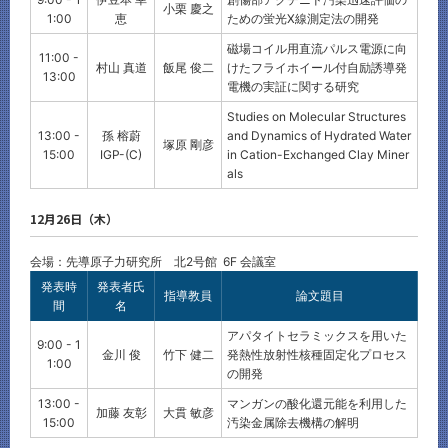
小栗 慶之
1:00
恵
ための蛍光X線測定法の開発
磁場コイル用直流パルス電源に向
11:00 -
村山 真道
飯尾 俊二
けたフライホイール付自励誘導発
13:00
電機の実証に関する研究
Studies on Molecular Structures
13:00 -
孫 榕蔚
and Dynamics of Hydrated Water
塚原 剛彦
15:00
IGP-(C)
in Cation-Exchanged Clay Miner
als
12月26日（木）
会場：先導原子力研究所 北2号館 6F 会議室
発表時
発表者氏
指導教員
論文題目
間
名
アパタイトセラミックスを用いた
9:00 - 1
金川 俊
竹下 健二
発熱性放射性核種固定化プロセス
1:00
の開発
13:00 -
マンガンの酸化還元能を利用した
加藤 友彰
大貫 敏彦
15:00
汚染金属除去機構の解明