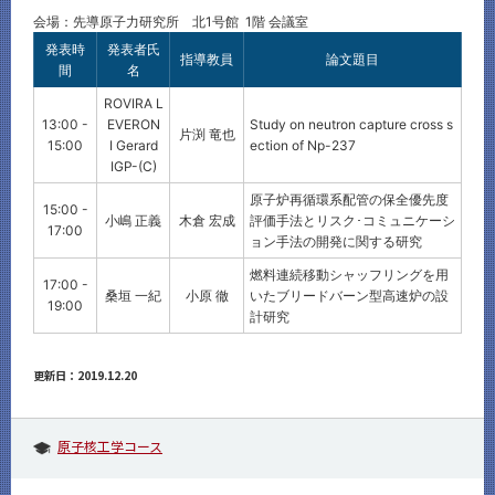
会場：先導原子力研究所 北1号館 1階 会議室
発表時
発表者氏
指導教員
論文題目
間
名
ROVIRA L
13:00 -
EVERON
Study on neutron capture cross s
片渕 竜也
15:00
I Gerard
ection of Np-237
IGP-(C)
原子炉再循環系配管の保全優先度
15:00 -
小嶋 正義
木倉 宏成
評価手法とリスク･コミュニケーシ
17:00
ョン手法の開発に関する研究
燃料連続移動シャッフリングを用
17:00 -
桑垣 一紀
小原 徹
いたブリードバーン型高速炉の設
19:00
計研究
更新日：2019.12.20
原子核工学コース