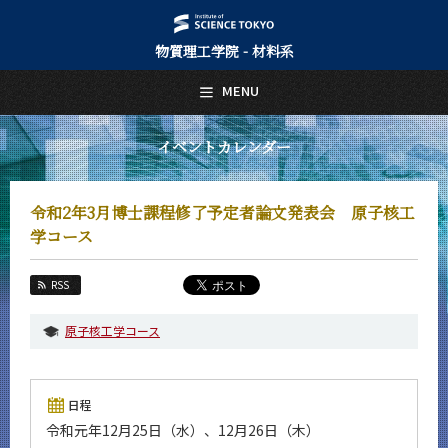
物質理工学院 - 材料系
日本語
English
MENU
トップページ
Top Page
イベントカレンダー
材料系について
About Us
令和2年3月博士課程修了予定者論文発表会 原子核工
教育
学コース
Education
教員・研究室
RSS
Faculty and Laboratories
原子核工学コース
未来
Future
入学案内
日程
Admissions
令和元年12月25日（水）、12月26日（木）
材料系 News