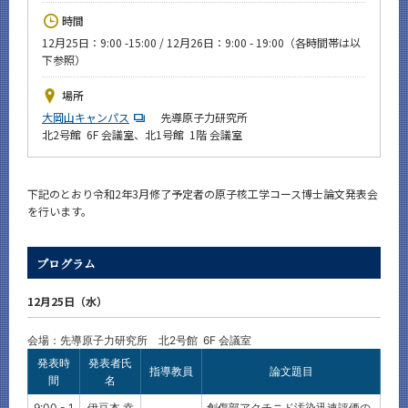
News
時間
12月25日：9:00 -15:00 / 12月26日：9:00 - 19:00（各時間帯は以
イベントカレンダー
下参照）
Event Calendar
場所
今後のイベント
大岡山キャンパス
先導原子力研究所
今後の課程別イベント
北2号館 6F 会議室、北1号館 1階 会議室
年別アーカイブ
下記のとおり令和2年3月修了予定者の原子核工学コース博士論文発表会
を行います。
サイト構成
プログラム
12月25日（水）
CLOSE
会場：先導原子力研究所 北2号館 6F 会議室
発表時
発表者氏
指導教員
論文題目
間
名
9:00 - 1
伊豆本 幸
創傷部アクチニド汚染迅速評価の