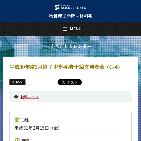
物質理工学院 - 材料系
日本語
English
MENU
トップページ
Top Page
イベントカレンダー
材料系について
About Us
平成30年度3月修了 材料系修士論文発表会（C-4）
教育
Education
RSS
教員・研究室
Faculty and Laboratories
材料コース
未来
Future
日程
入学案内
平成31年2月15日（金）
Admissions
材料系 News
時間