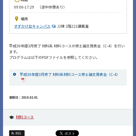
News
09:00-17:29 （途中休憩あり）
イベントカレンダー
場所
Event Calendar
すずかけ台キャンパス
J2棟 2階221講義室
今後のイベント
今後の課程別イベント
平成30年度3月修了 材料系 材料コースの修士論文発表会（C-4）を行い
ます。
年別アーカイブ
プログラムは以下のPDFファイルを参照してください。
平成30年度3月修了 材料系材料コース修士論文発表会（C-4）
サイト構成
更新日：2019.02.01
CLOSE
材料コース
RSS