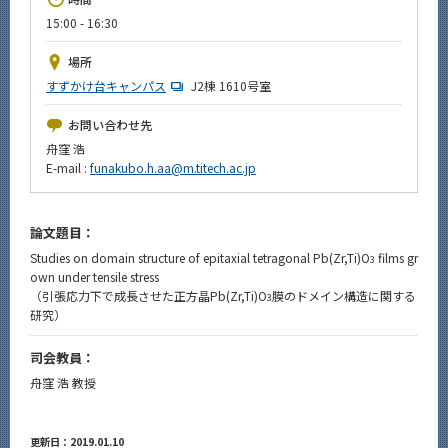
News
15:00 - 16:30
イベントカレンダー
場所
Event Calendar
すずかけ台キャンパス
J2棟 1610号室
今後のイベント
お問い合わせ先
今後の課程別イベント
舟窪 浩
E-mail :
funakubo.h.aa@m.titech.ac.jp
年別アーカイブ
論文題目：
Studies on domain structure of epitaxial tetragonal Pb(Zr,Ti)O
films gr
3
own under tensile stress
サイト構成
（引張応力下で成長させた正方晶Pb(Zr,Ti)O
膜のドメイン構造に関する
3
研究）
CLOSE
司会教員：
舟窪 浩 教授
更新日：2019.01.10