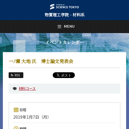
物質理工学院 - 材料系
日本語
English
MENU
トップページ
Top Page
イベントカレンダー
材料系について
About Us
一ﾉ瀬 大地 氏 博士論文発表会
教育
Education
RSS
教員・研究室
Faculty and Laboratories
材料コース
未来
Future
日程
入学案内
2019年1月7日（月）
Admissions
材料系 News
時間