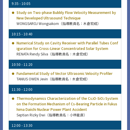
9:35 - 10:05
Study on Two-phase Bubbly Flow Velocity Measurement by
New Developed Ultrasound Technique
WONGSAROJ Wongsakorn（指導教員名：木倉宏成）
10:15 - 10:40
Numerical Study on Cavity Receiver with Parallel Tubes Conf
iguration for Cross-Linear Concentrated Solar System
RENATA Rendy Silva（指導教員名：木倉宏成）
10:50 - 11:20
Fundamental Study of Vector Ultrasonic Velocity Profiler
TANIUS OWEN Jevin（指導教員名：木倉宏成）
11:30 - 12:00
Thermodynamics Characterization of the Cs
O-SiO
System
2
2
on the Formation Mechanism of Cs-Bearing Particle in Fukus
hima Daiichi Nuclear Power Plant Accident
Septian Rizky Dwi（指導教員名：小林能直）
12:00 - 13:30