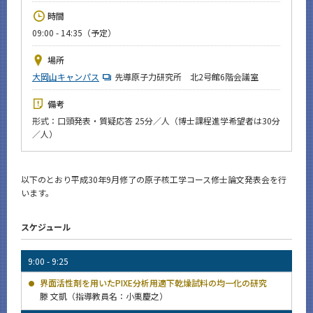
News
時間
09:00 - 14:35（予定）
イベントカレンダー
Event Calendar
場所
今後のイベント
大岡山キャンパス
先導原子力研究所 北2号館6階会議室
今後の課程別イベント
備考
形式：口頭発表・質疑応答 25分／人（博士課程進学希望者は30分
年別アーカイブ
／人）
以下のとおり平成30年9月修了の原子核工学コース修士論文発表会を行
います。
サイト構成
スケジュール
CLOSE
9:00 - 9:25
界面活性剤を用いたPIXE分析用適下乾燥試料の均一化の研究
滕 文凱（指導教員名：小栗慶之）