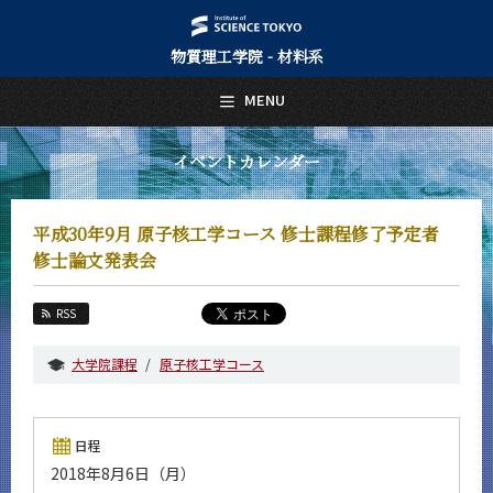
物質理工学院 - 材料系
日本語
English
MENU
トップページ
Top Page
イベントカレンダー
材料系について
About Us
平成30年9月 原子核工学コース 修士課程修了予定者
教育
修士論文発表会
Education
教員・研究室
RSS
Faculty and Laboratories
大学院課程
原子核工学コース
未来
Future
入学案内
日程
Admissions
2018年8月6日（月）
材料系 News