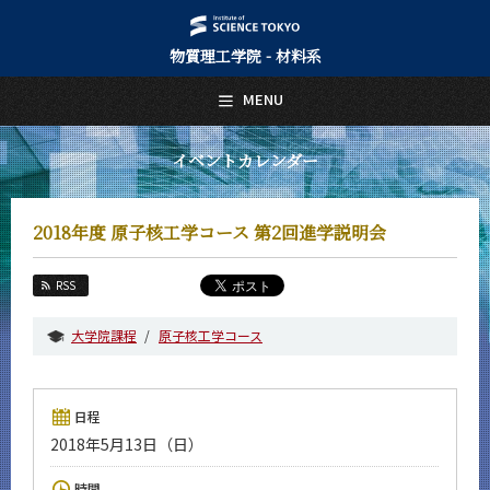
物質理工学院 - 材料系
日本語
English
MENU
トップページ
Top Page
イベントカレンダー
材料系について
About Us
2018年度 原子核工学コース 第2回進学説明会
教育
Education
RSS
教員・研究室
Faculty and Laboratories
大学院課程
原子核工学コース
未来
Future
日程
入学案内
2018年5月13日（日）
Admissions
材料系 News
時間