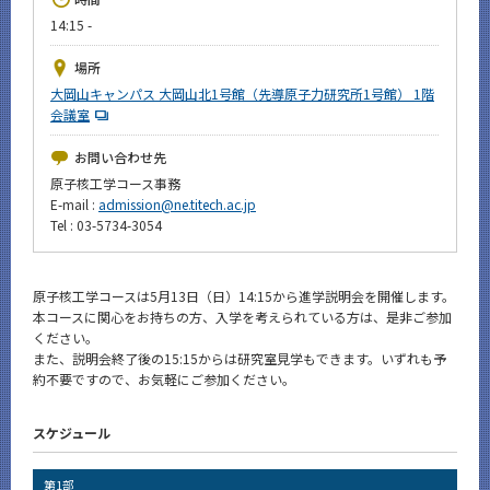
News
14:15 -
イベントカレンダー
場所
Event Calendar
大岡山キャンパス 大岡山北1号館（先導原子力研究所1号館） 1階
会議室
今後のイベント
今後の課程別イベント
お問い合わせ先
原子核工学コース事務
年別アーカイブ
E-mail :
admission@ne.titech.ac.jp
Tel : 03-5734-3054
原子核工学コースは5月13日（日）14:15から進学説明会を開催します。
サイト構成
本コースに関心をお持ちの方、入学を考えられている方は、是非ご参加
ください。
また、説明会終了後の15:15からは研究室見学もできます。いずれも予
CLOSE
約不要ですので、お気軽にご参加ください。
スケジュール
第1部