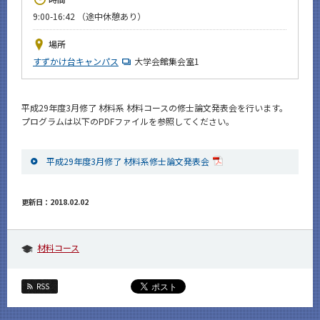
News
9:00-16:42 （途中休憩あり）
イベントカレンダー
場所
Event Calendar
すずかけ台キャンパス
大学会館集会室1
今後のイベント
今後の課程別イベント
平成29年度3月修了 材料系 材料コースの修士論文発表会を行います。
プログラムは以下のPDFファイルを参照してください。
年別アーカイブ
平成29年度3月修了 材料系修士論文発表会
サイト構成
更新日：2018.02.02
CLOSE
材料コース
RSS