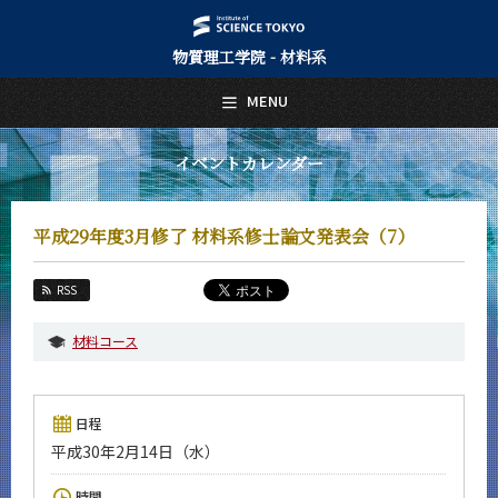
物質理工学院 - 材料系
日本語
English
MENU
トップページ
Top Page
イベントカレンダー
材料系について
About Us
平成29年度3月修了 材料系修士論文発表会（7）
教育
Education
RSS
教員・研究室
Faculty and Laboratories
材料コース
未来
Future
日程
入学案内
平成30年2月14日（水）
Admissions
材料系 News
時間