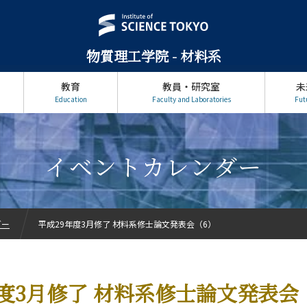
物質理工学院 - 材料系
教育
教員・研究室
未
Education
Faculty and Laboratories
Fut
イベントカレンダー
ダー
平成29年度3月修了 材料系修士論文発表会（6）
年度3月修了 材料系修士論文発表会