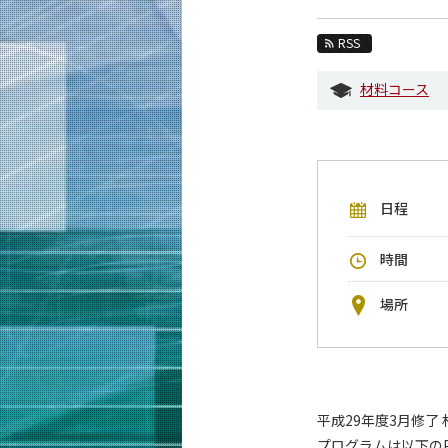
教育
RSS
教員・研究室
材料コース
未来
入学案内
材料系 News
日程
イベントカレンダー
今後のイベント
時間
今後の課程別イベント
場所
年別アーカイブ
平成29年度3月修了
プログラムは以下の