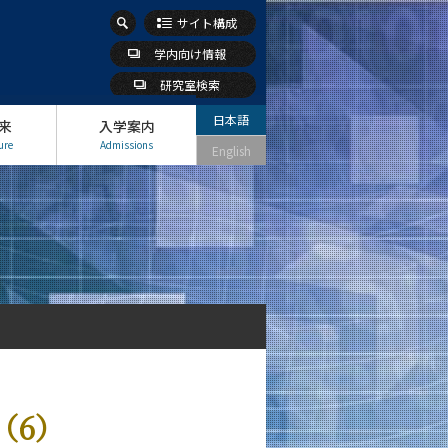
サイト構成
学内向け情報
研究室検索
日本語
来
入学案内
ure
Admissions
English
（6）