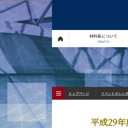
材料系について
About Us
トップページ
イベントカレン
トップページ
平成29
材料系について